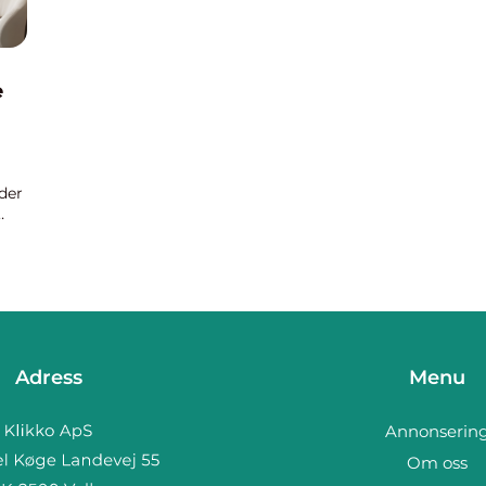
e
der
Adress
Menu
Annonserin
Om oss