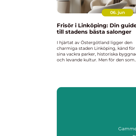
06. jun
Frisör i Linköping: Din guid
till stadens bästa salonger
I hjärtat av Östergötland ligger den
charmiga staden Linköping, känd för
sina vackra parker, historiska byggna
och levande kultur. Men för den som
söker det perfekta håret att matcha
dessa omgivningar,...