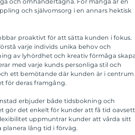
gga och omhändertagna. För många är en
oppling och självomsorg i en annars hektisk
jobbar proaktivt för att sätta kunden i fokus.
förstå varje individs unika behov och
ing av lyhördhet och kreativ förmåga skap
rar med varje kunds personliga stil och
het och ett bemötande där kunden är i centrum
et för deras framgång.
tianstad erbjuder både tidsbokning och
ket gör det enkelt för kunder att få tid oavset
exibilitet uppmuntrar kunder att vårda sitt
planera lång tid i förväg.