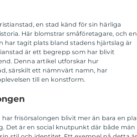
Kristianstad, en stad känd för sin härliga
istoria. Här blomstrar småföretagare, och en
har tagit plats bland stadens hjärtslag är
stianstad är ett begrepp som har blivit
nd. Denna artikel utforskar hur
tad, särskilt ett nämnvärt namn, har
levelsen till en konstform.
ongen
har frisörsalongen blivit mer än bara en pla
ng. Det är en social knutpunkt där både män
in stil och identitet. Ett exempel på detta ä