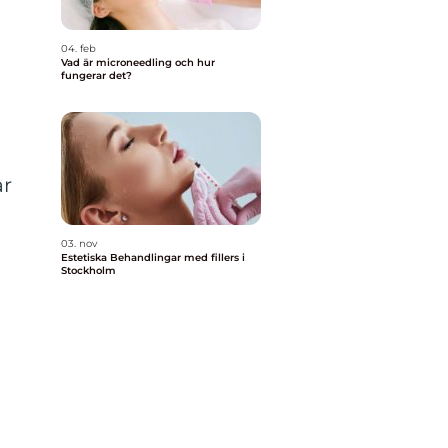
04. feb
Vad är microneedling och hur
fungerar det?
ar
03. nov
Estetiska Behandlingar med fillers i
Stockholm
t