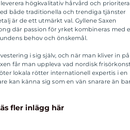
t leverera högkvalitativ hårvård och prioritera
ed både traditionella och trendiga tjänster
talj är de ett utmärkt val. Gyllene Saxen
along där passion för yrket kombineras med 
kundens behov och önskemål.
investering i sig själv, och när man kliver in på
xen får man uppleva vad nordisk frisörkons
ter lokala rötter internationell expertis i en
are kan känna sig som en vän snarare än ba
äs fler inlägg här