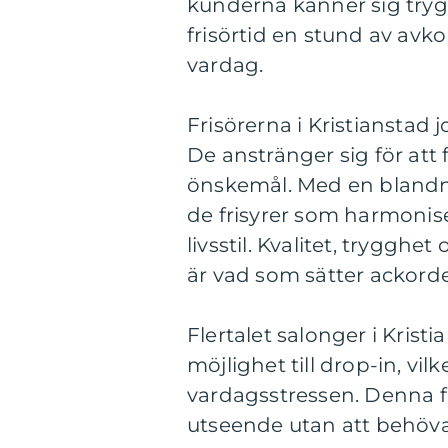
kunderna känner sig try
frisörtid en stund av avk
vardag.
Frisörerna i Kristianstad 
De anstränger sig för att 
önskemål. Med en blandn
de frisyrer som harmonise
livsstil. Kvalitet, trygg
är vad som sätter ackord
Flertalet salonger i Kris
möjlighet till drop-in, vil
vardagsstressen. Denna fl
utseende utan att behöva 