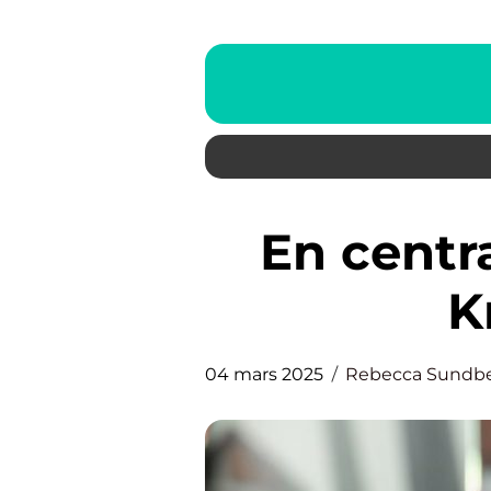
En centralt belägen frisör i
K
04 mars 2025
Rebecca Sundb