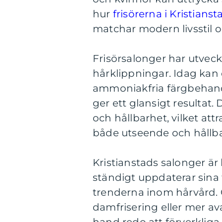
hur
frisörerna i Kristianst
matchar modern livsstil o
Frisörsalonger har utveckl
hårklippningar. Idag kan du
ammoniakfria färgbehand
ger ett glansigt resultat
och hållbarhet, vilket at
både utseende och hållb
Kristianstads salonger är
ständigt uppdaterar sina 
trenderna inom hårvård. 
damfrisering eller mer ava