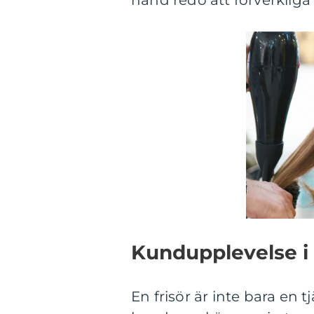
hand redo att förverkliga
Kundupplevelse i
En frisör är inte bara en t