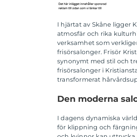
I hjärtat av Skåne ligger 
atmosfär och rika kulturh
verksamhet som verkligen 
frisörsalonger. Frisör Kri
synonymt med stil och tre
frisörsalonger i Kristians
transformerat hårvårdsupp
Den moderna sal
I dagens dynamiska värld 
för klippning och färgni
och kvinnor kan uttrycka s