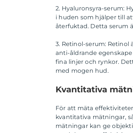
2. Hyaluronsyra-serum: H
i huden som hjälper till a
återfuktad. Detta serum ä
3. Retinol-serum: Retinol 
anti-åldrande egenskaper
fina linjer och rynkor. D
med mogen hud.
Kvantitativa mät
För att mäta effektivitete
kvantitativa mätningar, s
mätningar kan ge objektiv