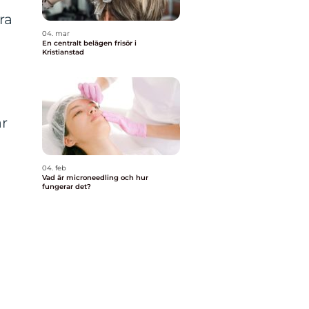
ra
04. mar
En centralt belägen frisör i
Kristianstad
ar
04. feb
Vad är microneedling och hur
fungerar det?