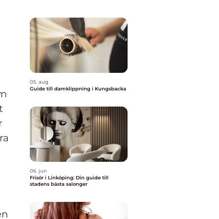
05. aug
Guide till damklippning i Kungsbacka
om
t
r
ra
06. jun
Frisör i Linköping: Din guide till
stadens bästa salonger
en