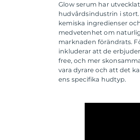
Glow serum har utvecklats
hudvårdsindustrin i stor
kemiska ingredienser oc
medvetenhet om naturlig
marknaden förändrats. 
inkluderar att de erbjuder
free, och mer skonsamma 
vara dyrare och att det k
ens specifika hudtyp.