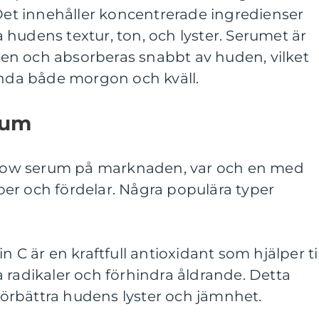
 Det innehåller koncentrerade ingredienser
ra hudens textur, ton, och lyster. Serumet är
ensen och absorberas snabbt av huden, vilket
ända både morgon och kväll.
rum
 glow serum på marknaden, var och en med
er och fördelar. Några populära typer
n C är en kraftfull antioxidant som hjälper til
 radikaler och förhindra åldrande. Detta
 förbättra hudens lyster och jämnhet.