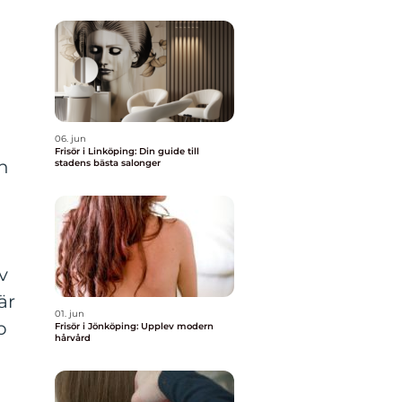
06. jun
Frisör i Linköping: Din guide till
en
stadens bästa salonger
v
är
01. jun
p
Frisör i Jönköping: Upplev modern
hårvård