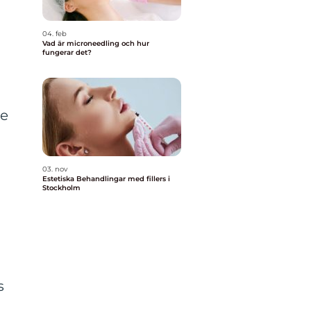
04. feb
Vad är microneedling och hur
t
fungerar det?
de
03. nov
Estetiska Behandlingar med fillers i
Stockholm
s