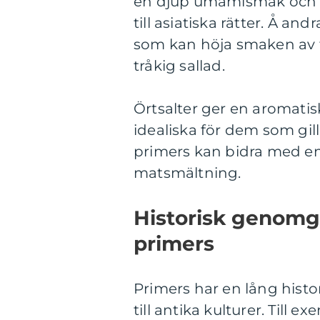
en djup umamismak och k
till asiatiska rätter. Å an
som kan höja smaken av fi
tråkig sallad.
Örtsalter ger en aromatisk
idealiska för dem som gil
primers kan bidra med e
matsmältning.
Historisk genomg
primers
Primers har en lång histo
till antika kulturer. Till