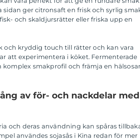
an vara perfekt för att ge en rundare smak
dra sidan ger citronsaft en frisk och syrlig sma
sk- och skaldjursrätter eller friska upp en
 och kryddig touch till rätter och kan vara
lar att experimentera i köket. Fermenterade
n komplex smakprofil och främja en hälsos
ång av för- och nackdelar med
ria och deras användning kan spåras tillbak
 exempel användes sojasås i Kina redan för mer