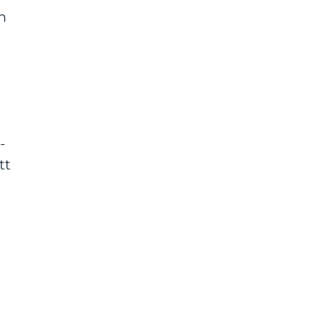
m
-
tt