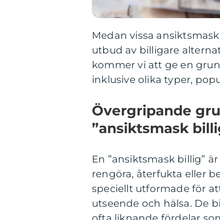
Medan vissa ansiktsmasker
utbud av billigare alterna
kommer vi att ge en grund
inklusive olika typer, popu
Övergripande grun
”ansiktsmask billi
En ”ansiktsmask billig” 
rengöra, återfukta eller 
speciellt utformade för a
utseende och hälsa. De bi
ofta liknande fördelar so