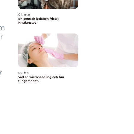
04. mar
En centralt belägen frisör i
Kristianstad
om
r
r
04. feb
Vad är microneedling och hur
fungerar det?