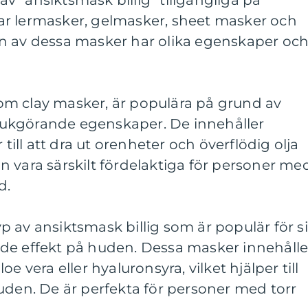
 av ”ansiktsmask billig” tillgängliga på
r lermasker, gelmasker, sheet masker och
n av dessa masker har olika egenskaper oc
m clay masker, är populära på grund av
ukgörande egenskaper. De innehåller
 till att dra ut orenheter och överflödig olja
 vara särskilt fördelaktiga för personer me
d.
 av ansiktsmask billig som är populär för s
de effekt på huden. Dessa masker innehålle
e vera eller hyaluronsyra, vilket hjälper till
uden. De är perfekta för personer med torr