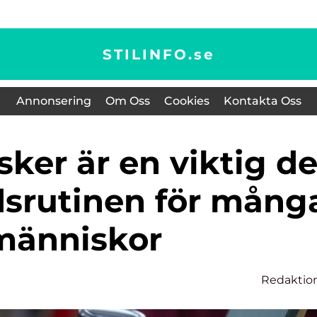
STILINFO.
se
Annonsering
Om Oss
Cookies
Kontakta Oss
dsrutinen för mång
människor
Redaktio