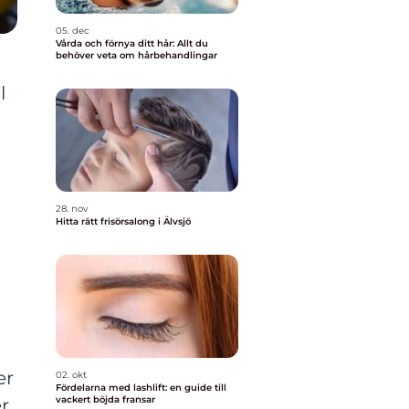
05. dec
Vårda och förnya ditt hår: Allt du
behöver veta om hårbehandlingar
l
28. nov
Hitta rätt frisörsalong i Älvsjö
er
02. okt
Fördelarna med lashlift: en guide till
vackert böjda fransar
er