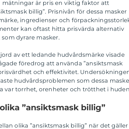
a mätningar är pris en viktig faktor att
iktsmask billig”. Prisnivån för dessa masker
märke, ingredienser och förpackningsstorle
er kan oftast hitta prisvärda alternativ
t som dyrare masker.
jord av ett ledande hudvårdsmärke visade
lfrågade föredrog att använda ”ansiktsmask
 prisvärdhet och effektivitet. Undersökninge
ligaste hudvårdsproblemen som dessa maske
 var torrhet, orenheter och trötthet i huden
olika ”ansiktsmask billig”
llan olika ”ansiktsmask billig” när det gäller