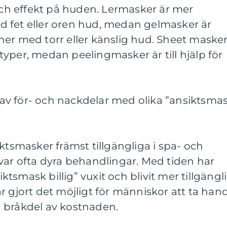
h effekt på huden. Lermasker är mer
 fet eller oren hud, medan gelmasker är
ner med torr eller känslig hud. Sheet maske
yper, medan peelingmasker är till hjälp för
v för- och nackdelar med olika ”ansiktsma
ktsmasker främst tillgängliga i spa- och
var ofta dyra behandlingar. Med tiden har
smask billig” vuxit och blivit mer tillgängl
r gjort det möjligt för människor att ta han
 bråkdel av kostnaden.