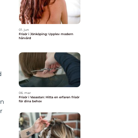
h
01. jun
Frisör i Jönköping: Upplev modern
hårvård
d
06. mar
Frisör i Vasastan: Hitta en erfaren frisör
in
för dina behov
r