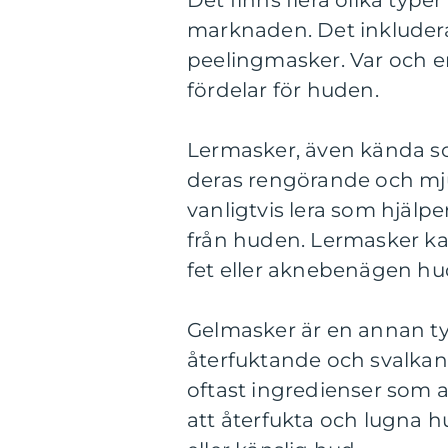
Det finns flera olika typer
marknaden. Det inkludera
peelingmasker. Var och e
fördelar för huden.
Lermasker, även kända so
deras rengörande och mj
vanligtvis lera som hjälper
från huden. Lermasker kan
fet eller aknebenägen hu
Gelmasker är en annan typ
återfuktande och svalkan
oftast ingredienser som alo
att återfukta och lugna h