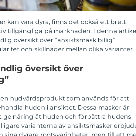
 kan vara dyra, finns det också ett brett
tiv tillgängliga på marknaden. I denna artike
lig översikt över ”ansiktsmask billig”,
laritet och skillnader mellan olika varianter.
dlig översikt över
g”
är en hudvårdsprodukt som används för att
behandla huden i ansiktet. Dessa masker är
tt ge näring åt huden och förbättra hudens
lligare varianterna av ansiktsmasker erbjud
m sina dyrare motsvarigheter, men till ett m