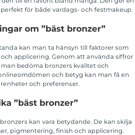
den till en favorit bland många. Den ger en
r perfekt för både vardags- och festmakeup.
ingar om ”bäst bronzer”
tanda kan man ta hänsyn till faktorer som
 och applicering. Genom att använda siffror
n man bedöma bronzers kvalitet och
av onlineomdömen och betyg kan man få en
arenheter och preferenser.
ika ”bäst bronzer”
 bronzers kan vara betydande. De kan skilja
ser, pigmentering, finish och applicering.