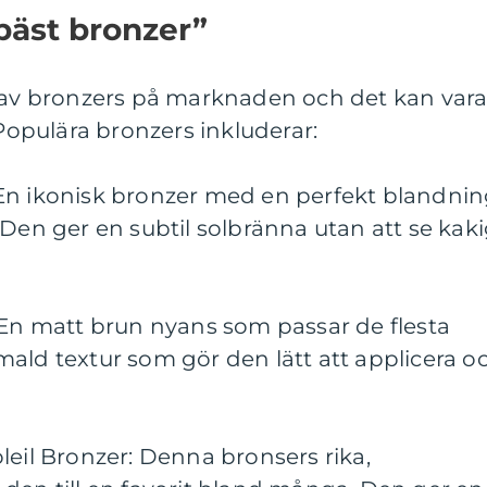
bäst bronzer”
d av bronzers på marknaden och det kan var
 Populära bronzers inkluderar:
En ikonisk bronzer med en perfekt blandni
 Den ger en subtil solbränna utan att se kak
 En matt brun nyans som passar de flesta
ald textur som gör den lätt att applicera o
leil Bronzer: Denna bronsers rika,