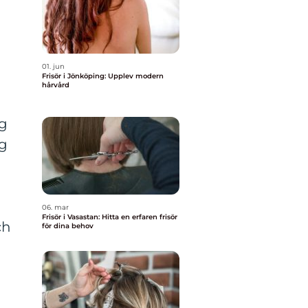
a
01. jun
Frisör i Jönköping: Upplev modern
hårvård
ng
ig
06. mar
Frisör i Vasastan: Hitta en erfaren frisör
ch
för dina behov