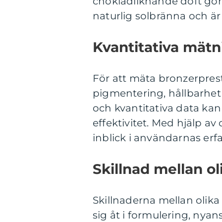
chokladliknande doft gör 
naturlig solbränna och ä
Kvantitativa mätn
För att mäta bronzerpres
pigmentering, hållbarhet
och kvantitativa data ka
effektivitet. Med hjälp 
inblick i användarnas erf
Skillnad mellan ol
Skillnaderna mellan olika
sig åt i formulering, nyan