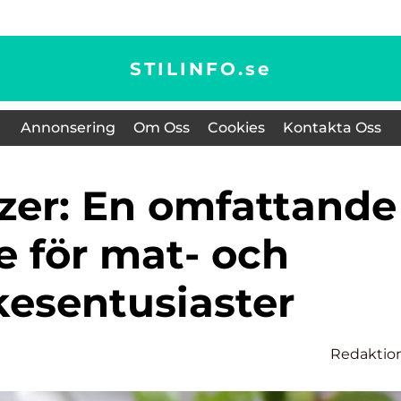
STILINFO.
se
Annonsering
Om Oss
Cookies
Kontakta Oss
e för mat- och
kesentusiaster
Redaktio