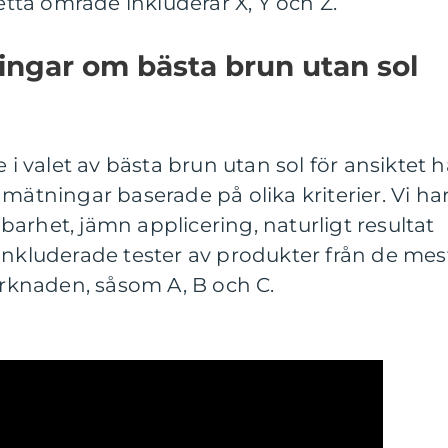
ta område inkluderar X, Y och Z.
ingar om bästa brun utan sol
e i valet av bästa brun utan sol för ansiktet h
mätningar baserade på olika kriterier. Vi ha
arhet, jämn applicering, naturligt resultat
inkluderade tester av produkter från de mes
knaden, såsom A, B och C.