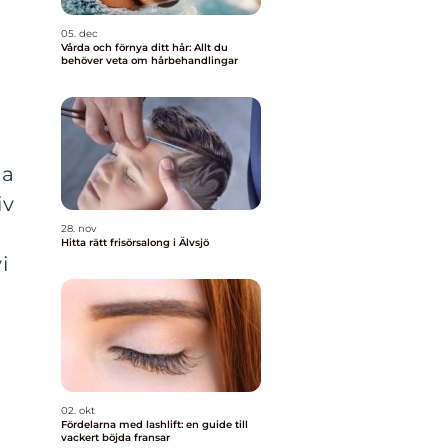
05. dec
Vårda och förnya ditt hår: Allt du
behöver veta om hårbehandlingar
na
iv
28. nov
Hitta rätt frisörsalong i Älvsjö
i
02. okt
Fördelarna med lashlift: en guide till
vackert böjda fransar