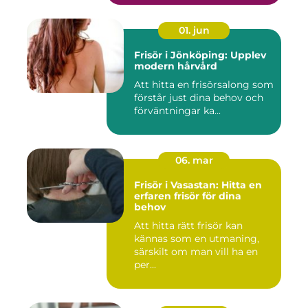
01. jun
Frisör i Jönköping: Upplev
modern hårvård
Att hitta en frisörsalong som
förstår just dina behov och
förväntningar ka...
06. mar
Frisör i Vasastan: Hitta en
erfaren frisör för dina
behov
Att hitta rätt frisör kan
kännas som en utmaning,
särskilt om man vill ha en
per...