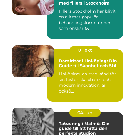
med fillers i Stockholm
Fillers Stockholm har blivit
en alltmer populär
behandlingsform för den
som önskar f&...
01. okt
Damfrisör i Linköping: Din
Guide till Skönhet och Stil
Linköping, en stad känd för
sin historiska charm och
modern innovation, är
ocks&...
04. jun
Tatuering i Malmö: Din
guide till att hitta den
perfekta studion