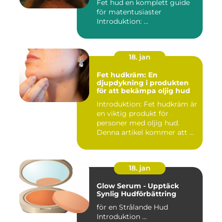
Fet hud en komplett guide
för matentusiaster
Introduktion: ...
18. jan
Fet hudkräm: En
djupdykning i produkten
för att bekämpa oljig hud
Introduktion: Fet hudkräm är
en viktig produkt för
personer med oljig hud.
Denna artikel kommer att ...
18. jan
Glow Serum - Upptäck
Synlig Hudförbättring
för en Strålande Hud
Introduktion ...