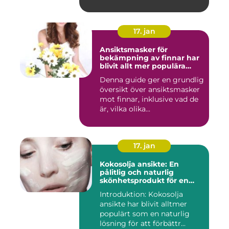
17. jan
Ansiktsmasker för
bekämpning av finnar har
blivit allt mer populära
inom skönhetsvärlden
Denna guide ger en grundlig
översikt över ansiktsmasker
mot finnar, inklusive vad de
är, vilka olika...
17. jan
Kokosolja ansikte: En
pålitlig och naturlig
skönhetsprodukt för en
strålande hud
Introduktion: Kokosolja
ansikte har blivit alltmer
populärt som en naturlig
lösning för att förbättr...