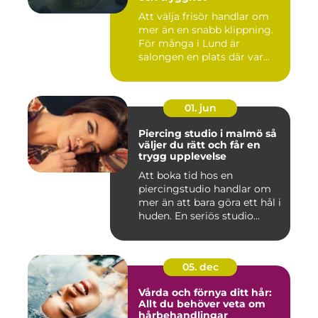
Att välja frisör handlar om
mer än en snabb klippning.
För många i Lund är
salongen en plats där var...
01. jun
Piercing studio i malmö så
väljer du rätt och får en
trygg upplevelse
Att boka tid hos en
piercingstudio handlar om
mer än att bara göra ett hål i
huden. En seriös studio...
05. dec
Vårda och förnya ditt hår:
Allt du behöver veta om
hårbehandlingar