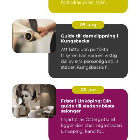
förändras söker mån...
05. aug
Guide till damklippning i
Kungsbacka
Att hitta den perfekta
frisyren kan vara en viktig
del av ens personliga stil. I
staden Kungsbacka f...
06. jun
Frisör i Linköping: Din
guide till stadens bästa
salonger
I hjärtat av Östergötland
ligger den charmiga staden
Linköping, känd fö...