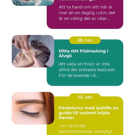
Att ta hand om sitt hår är
mer än en daglig rutin; det
är en viktig del av v&ar...
28. nov
Hitta rätt frisörsalong i
Älvsjö
Att välja en frisör är inte
alltid det enklaste beslutet.
För de boende i Ä...
02. okt
Fördelarna med lashlift: en
guide till vackert böjda
fransar
I en värld där
skönhetstrender ständigt