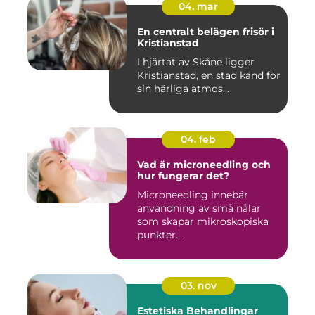
04. mar
En centralt belägen frisör i
Kristianstad
I hjärtat av Skåne ligger
Kristianstad, en stad känd för
sin härliga atmos...
04. feb
Vad är microneedling och
hur fungerar det?
Microneedling innebär
användning av små nålar
som skapar mikroskopiska
punkter...
03. nov
Estetiska Behandlingar