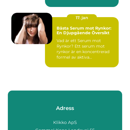
17. jan
Bästa Serum mot Rynkor:
En Djupgående Översikt
Vad är ett Serum mot
Rynkor? Ett serum mot
rynkor är en koncentrerad
formel av aktiva
ingredienser ...
Adress