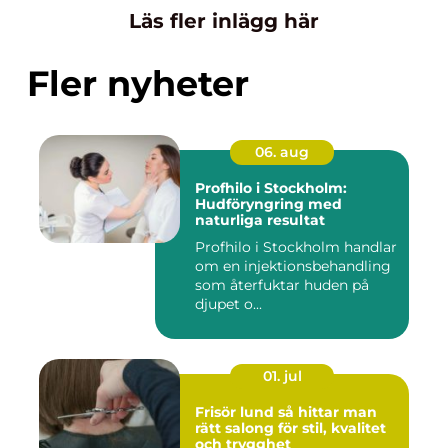
Läs fler inlägg här
Fler nyheter
06. aug
Profhilo i Stockholm:
Hudföryngring med
naturliga resultat
Profhilo i Stockholm handlar
om en injektionsbehandling
som återfuktar huden på
djupet o...
01. jul
Frisör lund så hittar man
rätt salong för stil, kvalitet
och trygghet