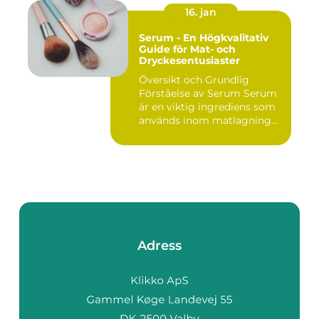
16. jan
Serum - En Högkvalitativ
Guide för Mat- och
Dryckesentusiaster
Översikt och Grundlig
Förståelse av Serum Serum
är en viktig ingrediens som
används inom matlagning...
Adress