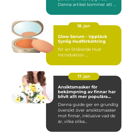
Denna artikel kommer att ...
18. jan
Glow Serum - Upptäck
Synlig Hudförbättring
för en Strålande Hud
Introduktion ...
17. jan
Ansiktsmasker för
bekämpning av finnar har
blivit allt mer populära
inom skönhetsvärlden
Denna guide ger en grundlig
översikt över ansiktsmasker
mot finnar, inklusive vad de
är, vilka olika...