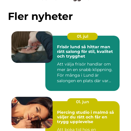
Fler nyheter
01. jul
Frisör lund så hittar man
rätt salong för stil, kvalitet
och trygghet
Att välja frisör handlar om
mer än en snabb klippning.
För många i Lund är
salongen en plats där var...
01. jun
Piercing studio i malmö så
väljer du rätt och får en
trygg upplevelse
Att boka tid hos en