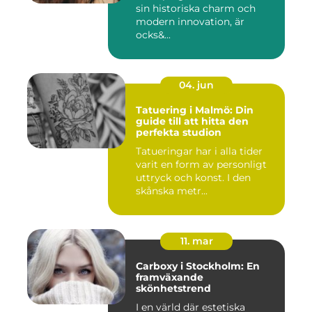
sin historiska charm och
modern innovation, är
ocks&...
04. jun
Tatuering i Malmö: Din
guide till att hitta den
perfekta studion
Tatueringar har i alla tider
varit en form av personligt
uttryck och konst. I den
skånska metr...
11. mar
Carboxy i Stockholm: En
framväxande
skönhetstrend
I en värld där estetiska