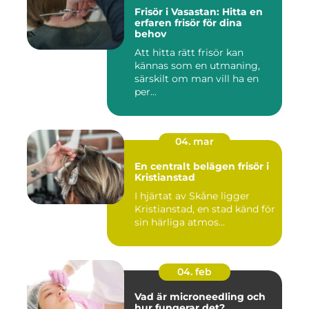
Frisör i Vasastan: Hitta en
erfaren frisör för dina
behov
Att hitta rätt frisör kan
kännas som en utmaning,
särskilt om man vill ha en
per...
04. mar
En centralt belägen frisör i
Kristianstad
I hjärtat av Skåne ligger
Kristianstad, en stad känd för
sin härliga atmos...
04. feb
Vad är microneedling och
hur fungerar det?