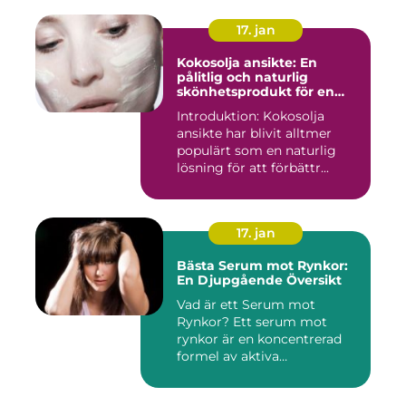
17. jan
Kokosolja ansikte: En
pålitlig och naturlig
skönhetsprodukt för en
strålande hud
Introduktion: Kokosolja
ansikte har blivit alltmer
populärt som en naturlig
lösning för att förbättr...
17. jan
Bästa Serum mot Rynkor:
En Djupgående Översikt
Vad är ett Serum mot
Rynkor? Ett serum mot
rynkor är en koncentrerad
formel av aktiva
ingredienser ...