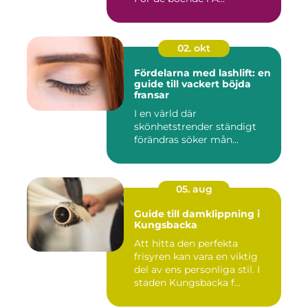
02. okt
Fördelarna med lashlift: en
guide till vackert böjda
fransar
I en värld där
skönhetstrender ständigt
förändras söker mån...
05. aug
Guide till damklippning i
Kungsbacka
Att hitta den perfekta
frisyren kan vara en viktig
del av ens personliga stil. I
staden Kungsbacka f...