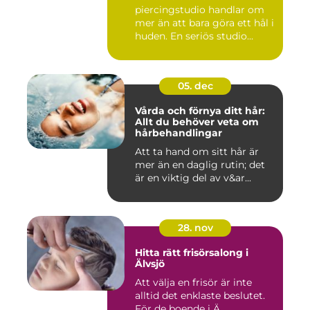
piercingstudio handlar om
mer än att bara göra ett hål i
huden. En seriös studio...
05. dec
Vårda och förnya ditt hår:
Allt du behöver veta om
hårbehandlingar
Att ta hand om sitt hår är
mer än en daglig rutin; det
är en viktig del av v&ar...
28. nov
Hitta rätt frisörsalong i
Älvsjö
Att välja en frisör är inte
alltid det enklaste beslutet.
För de boende i Ä...