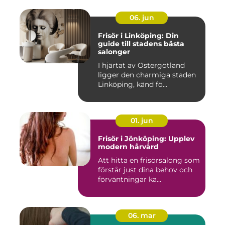
06. jun
Frisör i Linköping: Din
guide till stadens bästa
salonger
I hjärtat av Östergötland
ligger den charmiga staden
Linköping, känd fö...
01. jun
Frisör i Jönköping: Upplev
modern hårvård
Att hitta en frisörsalong som
förstår just dina behov och
förväntningar ka...
06. mar