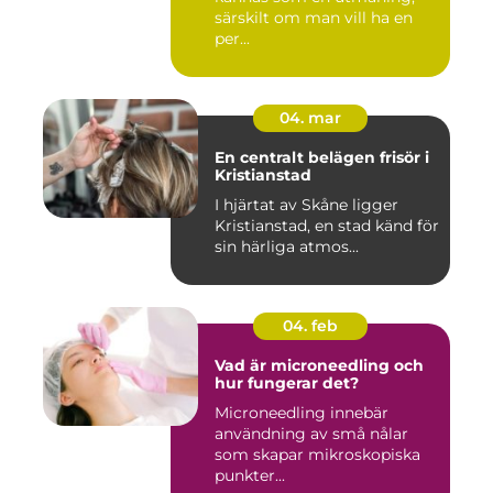
särskilt om man vill ha en
per...
04. mar
En centralt belägen frisör i
Kristianstad
I hjärtat av Skåne ligger
Kristianstad, en stad känd för
sin härliga atmos...
04. feb
Vad är microneedling och
hur fungerar det?
Microneedling innebär
användning av små nålar
som skapar mikroskopiska
punkter...