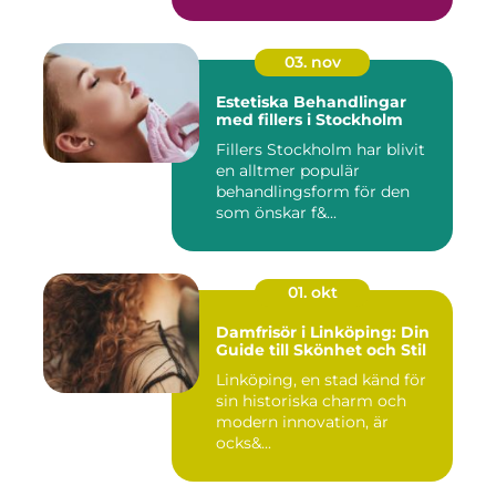
03. nov
Estetiska Behandlingar
med fillers i Stockholm
Fillers Stockholm har blivit
en alltmer populär
behandlingsform för den
som önskar f&...
01. okt
Damfrisör i Linköping: Din
Guide till Skönhet och Stil
Linköping, en stad känd för
sin historiska charm och
modern innovation, är
ocks&...