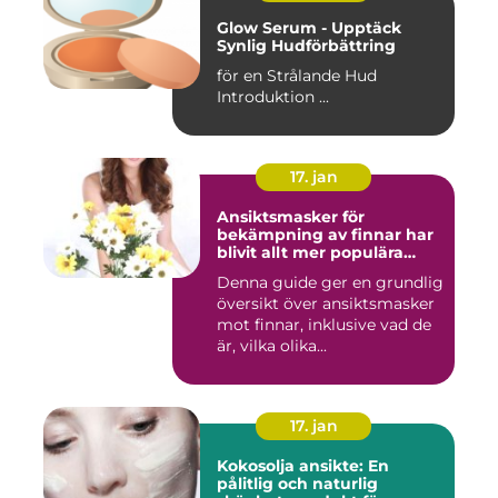
Glow Serum - Upptäck
Synlig Hudförbättring
för en Strålande Hud
Introduktion ...
17. jan
Ansiktsmasker för
bekämpning av finnar har
blivit allt mer populära
inom skönhetsvärlden
Denna guide ger en grundlig
översikt över ansiktsmasker
mot finnar, inklusive vad de
är, vilka olika...
17. jan
Kokosolja ansikte: En
pålitlig och naturlig