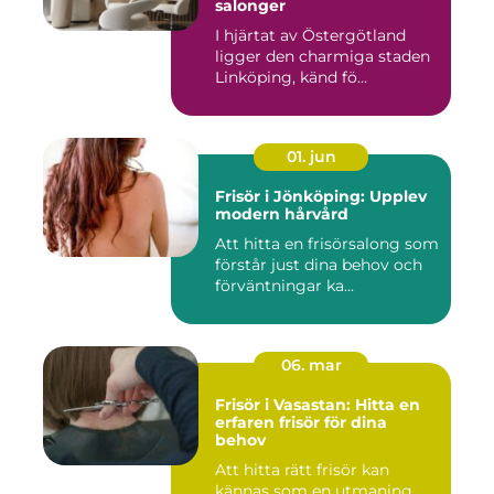
salonger
I hjärtat av Östergötland
ligger den charmiga staden
Linköping, känd fö...
01. jun
Frisör i Jönköping: Upplev
modern hårvård
Att hitta en frisörsalong som
förstår just dina behov och
förväntningar ka...
06. mar
Frisör i Vasastan: Hitta en
erfaren frisör för dina
behov
Att hitta rätt frisör kan
kännas som en utmaning,