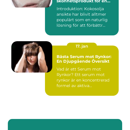
skönhetsprodukt för en
strålande hud
Introduktion: Kokosolja
ansikte har blivit alltmer
populärt som en naturlig
lösning för att förbättr...
17. jan
Bästa Serum mot Rynkor:
En Djupgående Översikt
Vad är ett Serum mot
Rynkor? Ett serum mot
rynkor är en koncentrerad
formel av aktiva
ingredienser ...