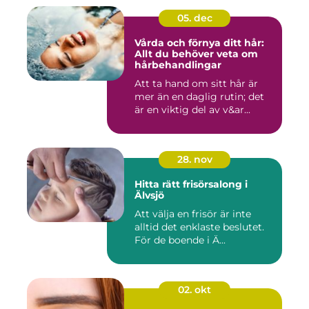
05. dec
Vårda och förnya ditt hår:
Allt du behöver veta om
hårbehandlingar
Att ta hand om sitt hår är
mer än en daglig rutin; det
är en viktig del av v&ar...
28. nov
Hitta rätt frisörsalong i
Älvsjö
Att välja en frisör är inte
alltid det enklaste beslutet.
För de boende i Ä...
02. okt