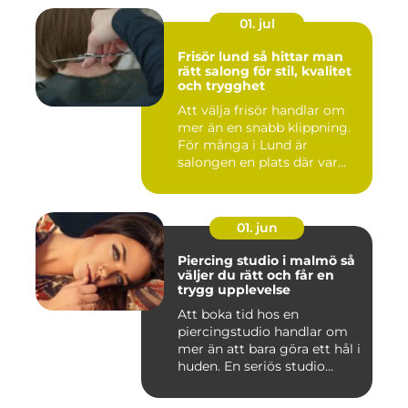
01. jul
Frisör lund så hittar man
rätt salong för stil, kvalitet
och trygghet
Att välja frisör handlar om
mer än en snabb klippning.
För många i Lund är
salongen en plats där var...
01. jun
Piercing studio i malmö så
väljer du rätt och får en
trygg upplevelse
Att boka tid hos en
piercingstudio handlar om
mer än att bara göra ett hål i
huden. En seriös studio...