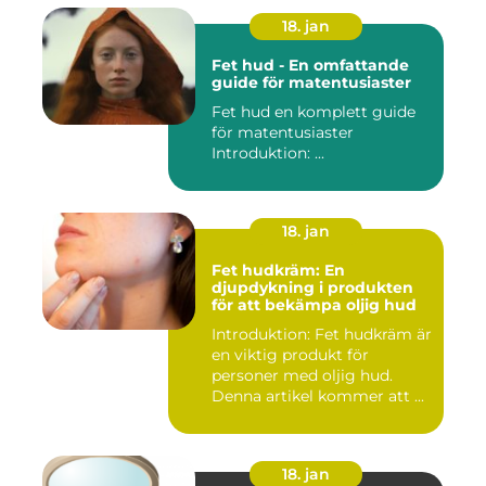
18. jan
Fet hud - En omfattande
guide för matentusiaster
Fet hud en komplett guide
för matentusiaster
Introduktion: ...
18. jan
Fet hudkräm: En
djupdykning i produkten
för att bekämpa oljig hud
Introduktion: Fet hudkräm är
en viktig produkt för
personer med oljig hud.
Denna artikel kommer att ...
18. jan