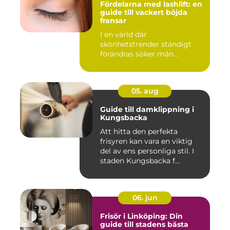
Fördelarna med lashlift: en
guide till vackert böjda
fransar
I en värld där
skönhetstrender ständigt
förändras söker mån...
05. aug
Guide till damklippning i
Kungsbacka
Att hitta den perfekta
frisyren kan vara en viktig
del av ens personliga stil. I
staden Kungsbacka f...
06. jun
Frisör i Linköping: Din
guide till stadens bästa