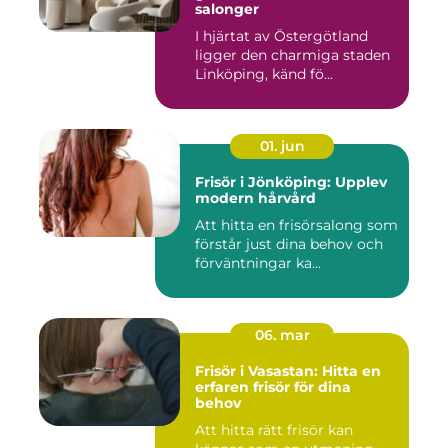
salonger
I hjärtat av Östergötland
ligger den charmiga staden
Linköping, känd fö...
01. jun
Frisör i Jönköping: Upplev
modern hårvård
Att hitta en frisörsalong som
förstår just dina behov och
förväntningar ka...
06. mar
Frisör i Vasastan: Hitta en
erfaren frisör för dina
behov
Att hitta rätt frisör kan