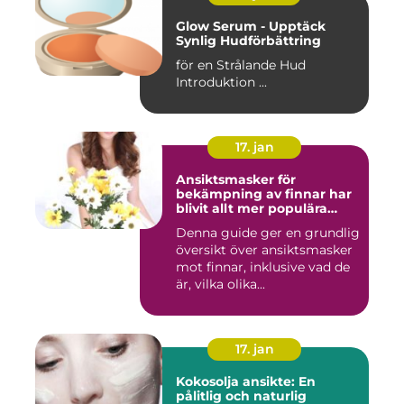
Glow Serum - Upptäck
Synlig Hudförbättring
för en Strålande Hud
Introduktion ...
17. jan
Ansiktsmasker för
bekämpning av finnar har
blivit allt mer populära
inom skönhetsvärlden
Denna guide ger en grundlig
översikt över ansiktsmasker
mot finnar, inklusive vad de
är, vilka olika...
17. jan
Kokosolja ansikte: En
pålitlig och naturlig