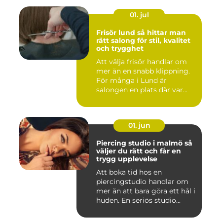
01. jul
Frisör lund så hittar man
rätt salong för stil, kvalitet
och trygghet
Att välja frisör handlar om
mer än en snabb klippning.
För många i Lund är
salongen en plats där var...
01. jun
Piercing studio i malmö så
väljer du rätt och får en
trygg upplevelse
Att boka tid hos en
piercingstudio handlar om
mer än att bara göra ett hål i
huden. En seriös studio...