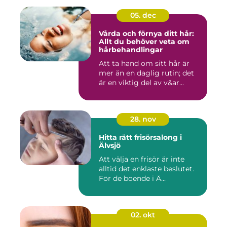
05. dec
Vårda och förnya ditt hår:
Allt du behöver veta om
hårbehandlingar
Att ta hand om sitt hår är
mer än en daglig rutin; det
är en viktig del av v&ar...
28. nov
Hitta rätt frisörsalong i
Älvsjö
Att välja en frisör är inte
alltid det enklaste beslutet.
För de boende i Ä...
02. okt