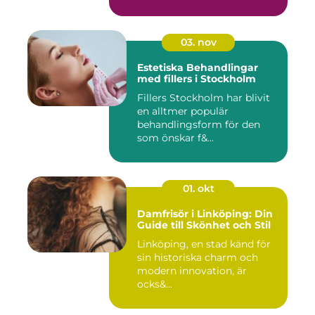
03. nov
Estetiska Behandlingar
med fillers i Stockholm
Fillers Stockholm har blivit
en alltmer populär
behandlingsform för den
som önskar f&...
01. okt
Damfrisör i Linköping: Din
Guide till Skönhet och Stil
Linköping, en stad känd för
sin historiska charm och
modern innovation, är
ocks&...