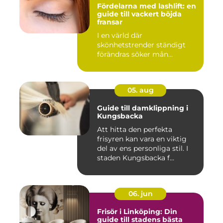
Fördelarna med lashlift: en
guide till vackert böjda
fransar
I en värld där
skönhetstrender ständigt
förändras söker mån...
05. aug
Guide till damklippning i
Kungsbacka
Att hitta den perfekta
frisyren kan vara en viktig
del av ens personliga stil. I
staden Kungsbacka f...
06. jun
Frisör i Linköping: Din
guide till stadens bästa