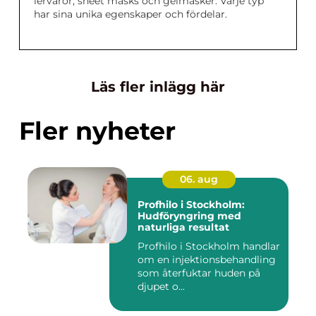
lervaror, sheet masks och gelmasker. Varje typ
har sina unika egenskaper och fördelar.
Läs fler inlägg här
Fler nyheter
06. aug
Profhilo i Stockholm:
Hudföryngring med
naturliga resultat
Profhilo i Stockholm handlar
om en injektionsbehandling
som återfuktar huden på
djupet o...