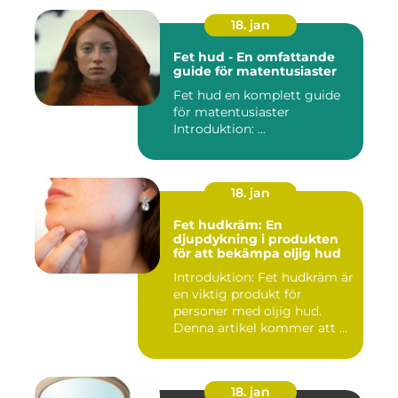
18. jan
Fet hud - En omfattande
guide för matentusiaster
Fet hud en komplett guide
för matentusiaster
Introduktion: ...
18. jan
Fet hudkräm: En
djupdykning i produkten
för att bekämpa oljig hud
Introduktion: Fet hudkräm är
en viktig produkt för
personer med oljig hud.
Denna artikel kommer att ...
18. jan