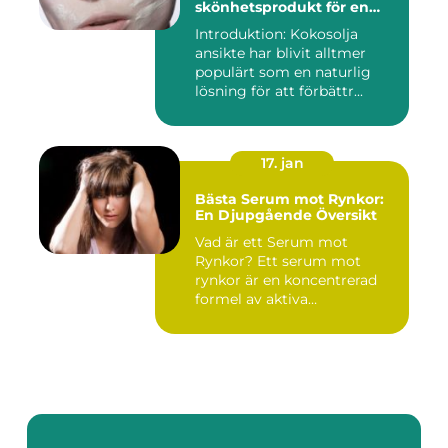
skönhetsprodukt för en
strålande hud
Introduktion: Kokosolja
ansikte har blivit alltmer
populärt som en naturlig
lösning för att förbättr...
17. jan
Bästa Serum mot Rynkor:
En Djupgående Översikt
Vad är ett Serum mot
Rynkor? Ett serum mot
rynkor är en koncentrerad
formel av aktiva
ingredienser ...