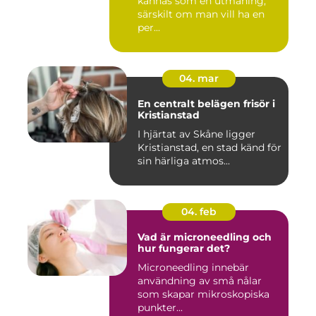
kännas som en utmaning,
särskilt om man vill ha en
per...
04. mar
En centralt belägen frisör i
Kristianstad
I hjärtat av Skåne ligger
Kristianstad, en stad känd för
sin härliga atmos...
04. feb
Vad är microneedling och
hur fungerar det?
Microneedling innebär
användning av små nålar
som skapar mikroskopiska
punkter...