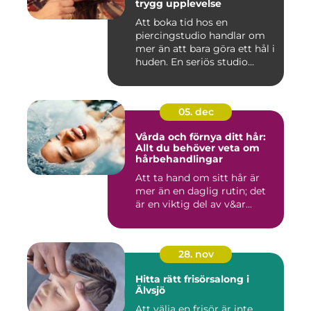
trygg upplevelse
Att boka tid hos en
piercingstudio handlar om
mer än att bara göra ett hål i
huden. En seriös studio...
05. dec
Vårda och förnya ditt hår:
Allt du behöver veta om
hårbehandlingar
Att ta hand om sitt hår är
mer än en daglig rutin; det
är en viktig del av v&ar...
28. nov
Hitta rätt frisörsalong i
Älvsjö
Att välja en frisör är inte