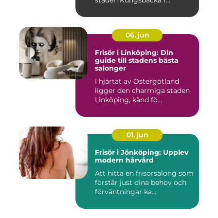
06. jun
Frisör i Linköping: Din
guide till stadens bästa
salonger
I hjärtat av Östergötland
ligger den charmiga staden
Linköping, känd fö...
01. jun
Frisör i Jönköping: Upplev
modern hårvård
Att hitta en frisörsalong som
förstår just dina behov och
förväntningar ka...