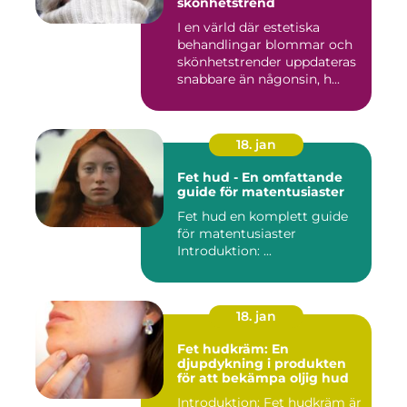
skönhetstrend
I en värld där estetiska
behandlingar blommar och
skönhetstrender uppdateras
snabbare än någonsin, h...
18. jan
Fet hud - En omfattande
guide för matentusiaster
Fet hud en komplett guide
för matentusiaster
Introduktion: ...
18. jan
Fet hudkräm: En
djupdykning i produkten
för att bekämpa oljig hud
Introduktion: Fet hudkräm är