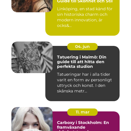
Guide till Skönhet och Stil
Linköping, en stad känd för
sin historiska charm och
modern innovation, är
ocks&...
04. jun
Tatuering i Malmö: Din
guide till att hitta den
perfekta studion
Tatueringar har i alla tider
varit en form av personligt
uttryck och konst. I den
skånska metr...
11. mar
Carboxy i Stockholm: En
framväxande