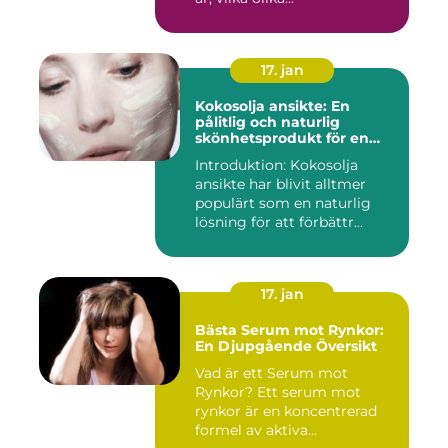
17. jan
Kokosolja ansikte: En
pålitlig och naturlig
skönhetsprodukt för en
strålande hud
Introduktion: Kokosolja
ansikte har blivit alltmer
populärt som en naturlig
lösning för att förbättr...
17. jan
Bästa Serum mot Rynkor:
En Djupgående Översikt
Vad är ett Serum mot
Rynkor? Ett serum mot
rynkor är en koncentrerad
formel av aktiva