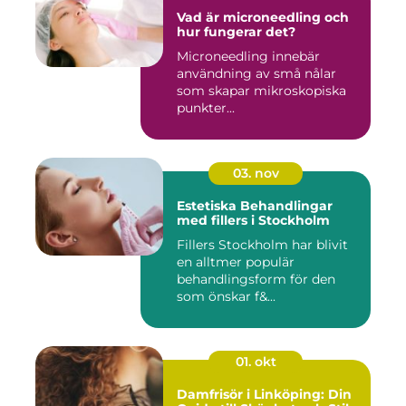
Vad är microneedling och
hur fungerar det?
Microneedling innebär
användning av små nålar
som skapar mikroskopiska
punkter...
03. nov
Estetiska Behandlingar
med fillers i Stockholm
Fillers Stockholm har blivit
en alltmer populär
behandlingsform för den
som önskar f&...
01. okt
Damfrisör i Linköping: Din