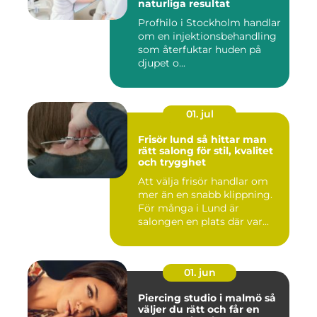
naturliga resultat
Profhilo i Stockholm handlar
om en injektionsbehandling
som återfuktar huden på
djupet o...
01. jul
Frisör lund så hittar man
rätt salong för stil, kvalitet
och trygghet
Att välja frisör handlar om
mer än en snabb klippning.
För många i Lund är
salongen en plats där var...
01. jun
Piercing studio i malmö så
väljer du rätt och får en