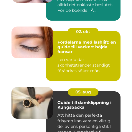
alltid det enklaste beslutet.
För de boende i Ä...
02. okt
Fördelarna med lashlift: en
guide till vackert böjda
fransar
I en värld där
skönhetstrender ständigt
förändras söker mån...
05. aug
Guide till damklippning i
Kungsbacka
Att hitta den perfekta
frisyren kan vara en viktig
del av ens personliga stil. I
staden Kungsbacka f...