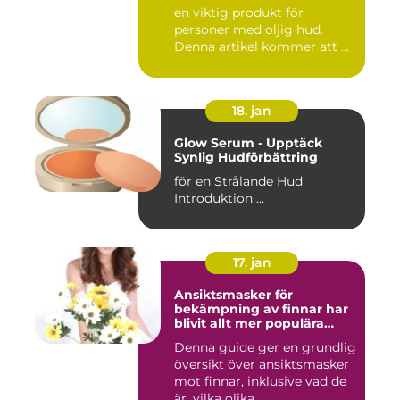
en viktig produkt för
personer med oljig hud.
Denna artikel kommer att ...
18. jan
Glow Serum - Upptäck
Synlig Hudförbättring
för en Strålande Hud
Introduktion ...
17. jan
Ansiktsmasker för
bekämpning av finnar har
blivit allt mer populära
inom skönhetsvärlden
Denna guide ger en grundlig
översikt över ansiktsmasker
mot finnar, inklusive vad de
är, vilka olika...