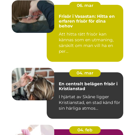
06. mar
Frisör i Vasastan: Hitta en
erfaren frisör för dina
behov
Att hitta rätt frisör kan
kännas som en utmaning,
särskilt om man vill ha en
per...
04. mar
En centralt belägen frisör i
Kristianstad
I hjärtat av Skåne ligger
Kristianstad, en stad känd för
sin härliga atmos...
04. feb