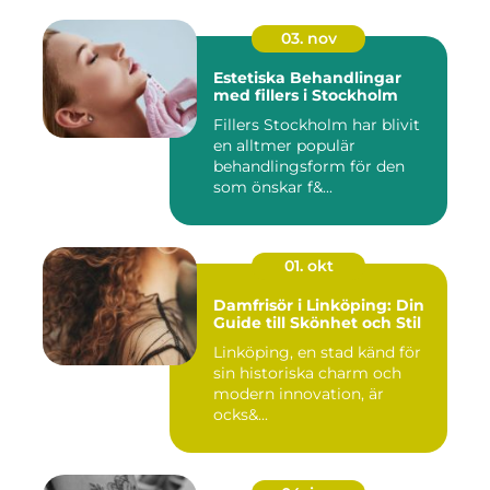
03. nov
Estetiska Behandlingar
med fillers i Stockholm
Fillers Stockholm har blivit
en alltmer populär
behandlingsform för den
som önskar f&...
01. okt
Damfrisör i Linköping: Din
Guide till Skönhet och Stil
Linköping, en stad känd för
sin historiska charm och
modern innovation, är
ocks&...