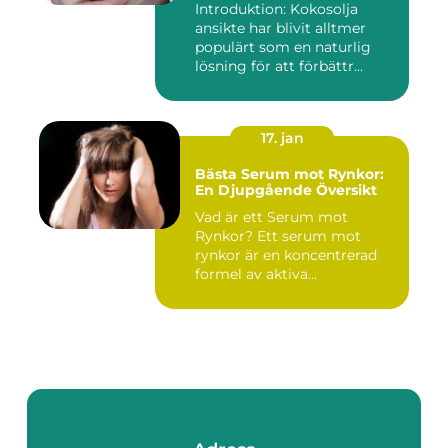
Introduktion: Kokosolja
ansikte har blivit alltmer
populärt som en naturlig
lösning för att förbättr...
17. jan
Bästa Serum mot Rynkor:
En Djupgående Översikt
Vad är ett Serum mot
Rynkor? Ett serum mot
rynkor är en koncentrerad
formel av aktiva
ingredienser ...