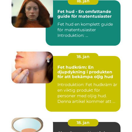
18. jan
Fet hud - En omfattande
guide för matentusiaster
Fet hud en komplett guide
för matentusiaster
Introduktion: ...
18. jan
Fet hudkräm: En
djupdykning i produkten
för att bekämpa oljig hud
Introduktion: Fet hudkräm är
en viktig produkt för
personer med oljig hud.
Denna artikel kommer att ...
18. jan