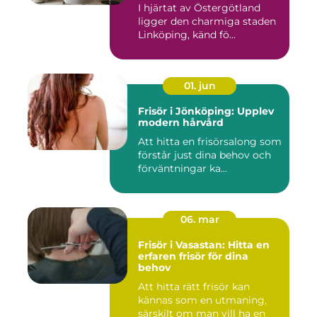
I hjärtat av Östergötland
ligger den charmiga staden
Linköping, känd fö...
01. jun
Frisör i Jönköping: Upplev
modern hårvård
Att hitta en frisörsalong som
förstår just dina behov och
förväntningar ka...
06. mar
Frisör i Vasastan: Hitta en
erfaren frisör för dina
behov
Att hitta rätt frisör kan
kännas som en utmaning,
särskilt om man vill ha en