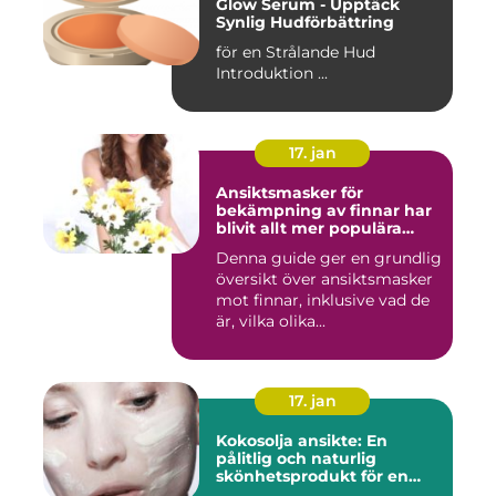
Glow Serum - Upptäck
Synlig Hudförbättring
för en Strålande Hud
Introduktion ...
17. jan
Ansiktsmasker för
bekämpning av finnar har
blivit allt mer populära
inom skönhetsvärlden
Denna guide ger en grundlig
översikt över ansiktsmasker
mot finnar, inklusive vad de
är, vilka olika...
17. jan
Kokosolja ansikte: En
pålitlig och naturlig
skönhetsprodukt för en
strålande hud