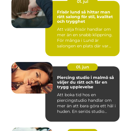
01. jul
Frisör lund så hittar man
rätt salong för stil, kvalitet
och trygghet
Att välja frisör handlar om
mer än en snabb klippning.
För många i Lund är
salongen en plats där var...
01. jun
Piercing studio i malmö så
väljer du rätt och får en
trygg upplevelse
Att boka tid hos en
piercingstudio handlar om
mer än att bara göra ett hål i
huden. En seriös studio...