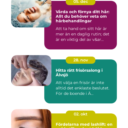
05. dec
Vårda och förnya ditt hår:
Allt du behöver veta om
hårbehandlingar
Att ta hand om sitt hår är
mer än en daglig rutin; det
är en viktig del av v&ar...
28. nov
Hitta rätt frisörsalong i
Älvsjö
Att välja en frisör är inte
alltid det enklaste beslutet.
För de boende i Ä...
02. okt
Fördelarna med lashlift: en