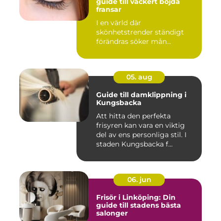
guide till vackert böjda
fransar
I en värld där
skönhetstrender ständigt
förändras söker mån...
05. aug
Guide till damklippning i
Kungsbacka
Att hitta den perfekta
frisyren kan vara en viktig
del av ens personliga stil. I
staden Kungsbacka f...
06. jun
Frisör i Linköping: Din
guide till stadens bästa
salonger