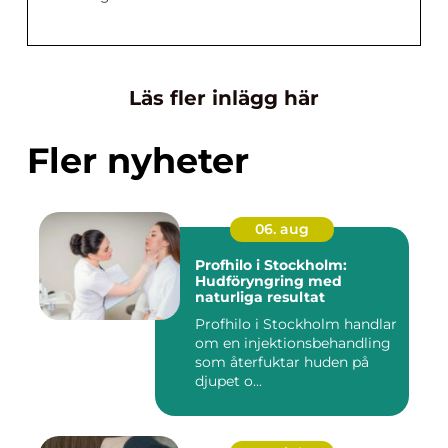
Läs fler inlägg här
Fler nyheter
06. aug
Profhilo i Stockholm:
Hudföryngring med
naturliga resultat
Profhilo i Stockholm handlar
om en injektionsbehandling
som återfuktar huden på
djupet o...