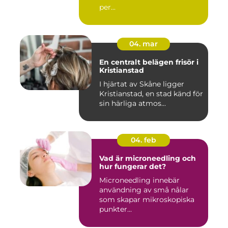
per...
04. mar
En centralt belägen frisör i
Kristianstad
I hjärtat av Skåne ligger
Kristianstad, en stad känd för
sin härliga atmos...
04. feb
Vad är microneedling och
hur fungerar det?
Microneedling innebär
användning av små nålar
som skapar mikroskopiska
punkter...