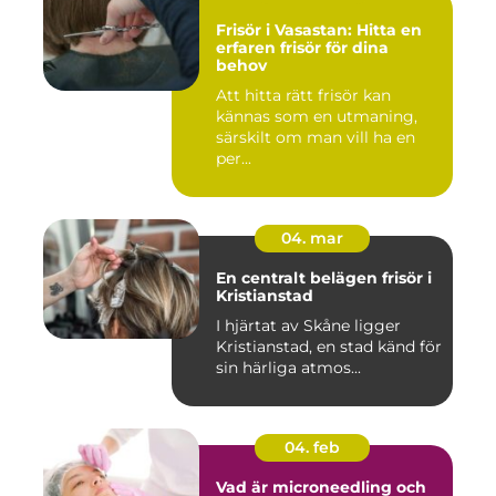
Frisör i Vasastan: Hitta en
erfaren frisör för dina
behov
Att hitta rätt frisör kan
kännas som en utmaning,
särskilt om man vill ha en
per...
04. mar
En centralt belägen frisör i
Kristianstad
I hjärtat av Skåne ligger
Kristianstad, en stad känd för
sin härliga atmos...
04. feb
Vad är microneedling och