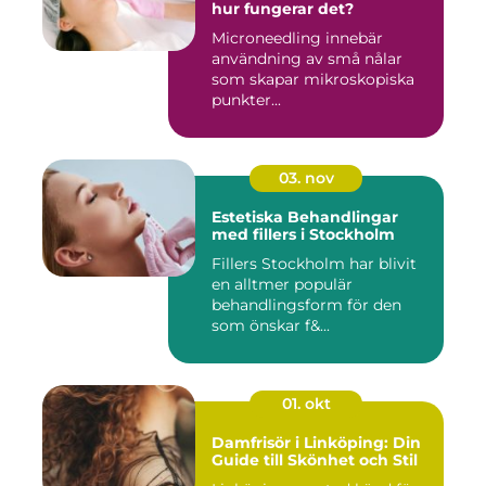
hur fungerar det?
Microneedling innebär
användning av små nålar
som skapar mikroskopiska
punkter...
03. nov
Estetiska Behandlingar
med fillers i Stockholm
Fillers Stockholm har blivit
en alltmer populär
behandlingsform för den
som önskar f&...
01. okt
Damfrisör i Linköping: Din
Guide till Skönhet och Stil