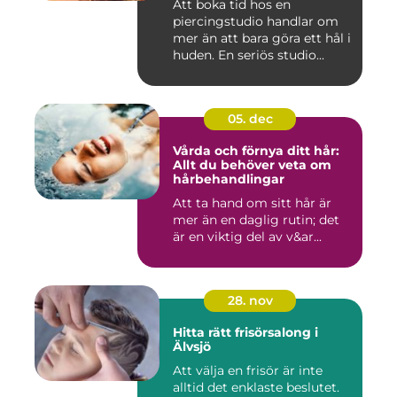
Att boka tid hos en
piercingstudio handlar om
mer än att bara göra ett hål i
huden. En seriös studio...
05. dec
Vårda och förnya ditt hår:
Allt du behöver veta om
hårbehandlingar
Att ta hand om sitt hår är
mer än en daglig rutin; det
är en viktig del av v&ar...
28. nov
Hitta rätt frisörsalong i
Älvsjö
Att välja en frisör är inte
alltid det enklaste beslutet.