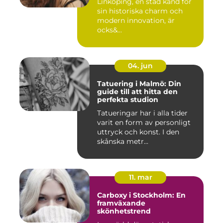
Linköping, en stad känd för
sin historiska charm och
modern innovation, är
ocks&...
04. jun
Tatuering i Malmö: Din
guide till att hitta den
perfekta studion
Tatueringar har i alla tider
varit en form av personligt
uttryck och konst. I den
skånska metr...
11. mar
Carboxy i Stockholm: En
framväxande
skönhetstrend