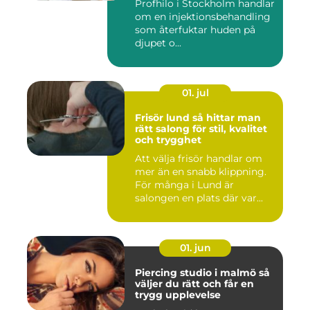
Profhilo i Stockholm handlar
om en injektionsbehandling
som återfuktar huden på
djupet o...
01. jul
Frisör lund så hittar man
rätt salong för stil, kvalitet
och trygghet
Att välja frisör handlar om
mer än en snabb klippning.
För många i Lund är
salongen en plats där var...
01. jun
Piercing studio i malmö så
väljer du rätt och får en
trygg upplevelse