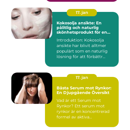
17. jan
Kokosolja ansikte: En
pålitlig och naturlig
skönhetsprodukt för en
strålande hud
Introduktion: Kokosolja
ansikte har blivit alltmer
populärt som en naturlig
lösning för att förbättr...
17. jan
Bästa Serum mot Rynkor:
En Djupgående Översikt
Vad är ett Serum mot
Rynkor? Ett serum mot
rynkor är en koncentrerad
formel av aktiva
ingredienser ...