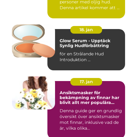
personer med oljig hud.
Denna artikel kommer att ...
18. jan
Glow Serum - Upptäck
Synlig Hudförbättring
för en Strålande Hud
Introduktion ...
17. jan
Ansiktsmasker för
bekämpning av finnar har
blivit allt mer populära
inom skönhetsvärlden
Denna guide ger en grundlig
översikt över ansiktsmasker
mot finnar, inklusive vad de
är, vilka olika...