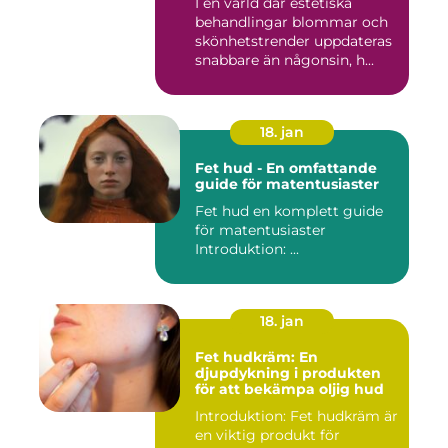
I en värld där estetiska
behandlingar blommar och
skönhetstrender uppdateras
snabbare än någonsin, h...
18. jan
Fet hud - En omfattande
guide för matentusiaster
Fet hud en komplett guide
för matentusiaster
Introduktion: ...
18. jan
Fet hudkräm: En
djupdykning i produkten
för att bekämpa oljig hud
Introduktion: Fet hudkräm är
en viktig produkt för