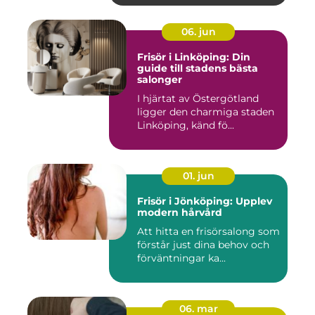
06. jun
Frisör i Linköping: Din
guide till stadens bästa
salonger
I hjärtat av Östergötland
ligger den charmiga staden
Linköping, känd fö...
01. jun
Frisör i Jönköping: Upplev
modern hårvård
Att hitta en frisörsalong som
förstår just dina behov och
förväntningar ka...
06. mar