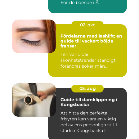
För de boende i Ä...
02. okt
Fördelarna med lashlift: en
guide till vackert böjda
fransar
I en värld där
skönhetstrender ständigt
förändras söker mån...
05. aug
Guide till damklippning i
Kungsbacka
Att hitta den perfekta
frisyren kan vara en viktig
del av ens personliga stil. I
staden Kungsbacka f...