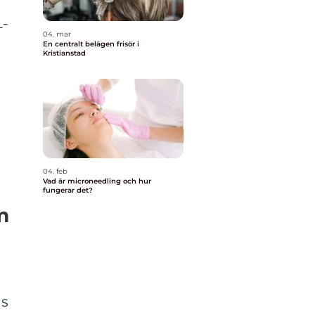
L-
04. mar
En centralt belägen frisör i
Kristianstad
04. feb
Vad är microneedling och hur
fungerar det?
m
as