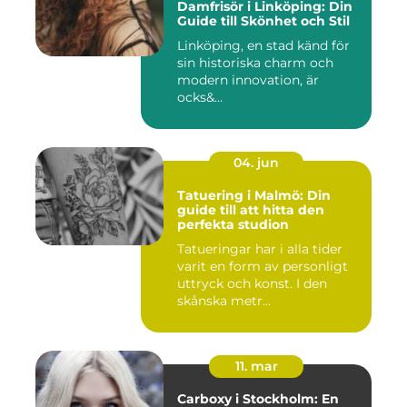
Damfrisör i Linköping: Din
Guide till Skönhet och Stil
Linköping, en stad känd för
sin historiska charm och
modern innovation, är
ocks&...
04. jun
Tatuering i Malmö: Din
guide till att hitta den
perfekta studion
Tatueringar har i alla tider
varit en form av personligt
uttryck och konst. I den
skånska metr...
11. mar
Carboxy i Stockholm: En