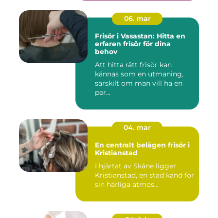
06. mar
Frisör i Vasastan: Hitta en
erfaren frisör för dina
behov
Att hitta rätt frisör kan
kännas som en utmaning,
särskilt om man vill ha en
per...
04. mar
En centralt belägen frisör i
Kristianstad
I hjärtat av Skåne ligger
Kristianstad, en stad känd för
sin härliga atmos...