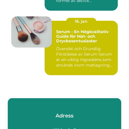
formel av aktiva
ingredienser ...
16. jan
Serum - En Högkvalitativ
Guide för Mat- och
Dryckesentusiaster
Översikt och Grundlig
Förståelse av Serum Serum
är en viktig ingrediens som
används inom matlagning...
Adress