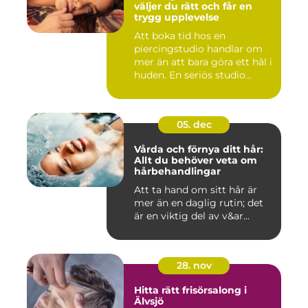
väljer du rätt och får en
trygg upplevelse
Att boka tid hos en
piercingstudio handlar om
mer än att bara göra ett hål i
huden. En seriös studio...
05. dec
Vårda och förnya ditt hår:
Allt du behöver veta om
hårbehandlingar
Att ta hand om sitt hår är
mer än en daglig rutin; det
är en viktig del av v&ar...
28. nov
Hitta rätt frisörsalong i
Älvsjö