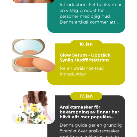
Introduktion: Fet hudkräm är
en viktig produkt för
personer med oljig hud.
Denna artikel kommer att ...
18. jan
Glow Serum - Upptäck
Synlig Hudförbättring
för en Strålande Hud
Introduktion ...
17. jan
Ansiktsmasker för
bekämpning av finnar har
blivit allt mer populära
inom skönhetsvärlden
Denna guide ger en grundlig
översikt över ansiktsmasker
mot finnar, inklusive vad de