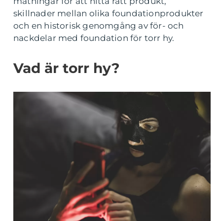
mätningar för att hitta rätt produkt,
skillnader mellan olika foundationprodukter
och en historisk genomgång av för- och
nackdelar med foundation för torr hy.
Vad är torr hy?