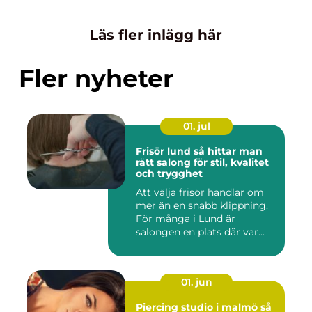
Läs fler inlägg här
Fler nyheter
01. jul
Frisör lund så hittar man
rätt salong för stil, kvalitet
och trygghet
Att välja frisör handlar om
mer än en snabb klippning.
För många i Lund är
salongen en plats där var...
01. jun
Piercing studio i malmö så