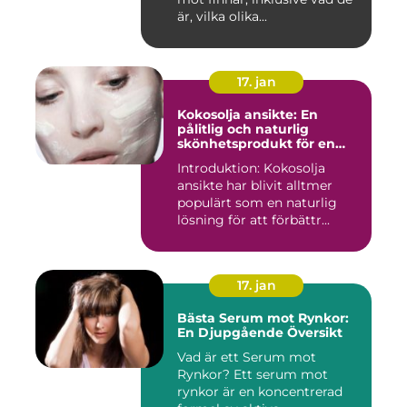
är, vilka olika...
17. jan
Kokosolja ansikte: En
pålitlig och naturlig
skönhetsprodukt för en
strålande hud
Introduktion: Kokosolja
ansikte har blivit alltmer
populärt som en naturlig
lösning för att förbättr...
17. jan
Bästa Serum mot Rynkor:
En Djupgående Översikt
Vad är ett Serum mot
Rynkor? Ett serum mot
rynkor är en koncentrerad