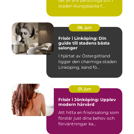
del av ens personliga stil. I
staden Kungsbacka f...
06. jun
Frisör i Linköping: Din
guide till stadens bästa
salonger
I hjärtat av Östergötland
ligger den charmiga staden
Linköping, känd fö...
01. jun
Frisör i Jönköping: Upplev
modern hårvård
Att hitta en frisörsalong som
förstår just dina behov och
förväntningar ka...