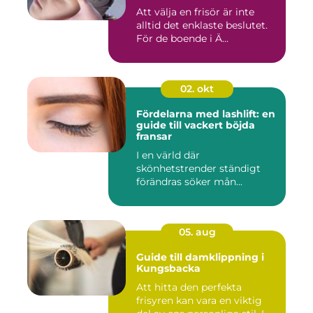
Att välja en frisör är inte
alltid det enklaste beslutet.
För de boende i Ä...
02. okt
Fördelarna med lashlift: en
guide till vackert böjda
fransar
I en värld där
skönhetstrender ständigt
förändras söker mån...
05. aug
Guide till damklippning i
Kungsbacka
Att hitta den perfekta
frisyren kan vara en viktig