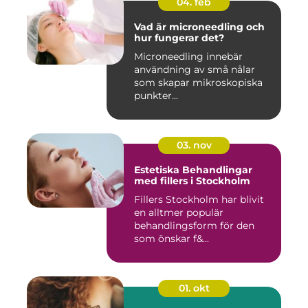
04. feb
Vad är microneedling och
hur fungerar det?
Microneedling innebär
användning av små nålar
som skapar mikroskopiska
punkter...
03. nov
Estetiska Behandlingar
med fillers i Stockholm
Fillers Stockholm har blivit
en alltmer populär
behandlingsform för den
som önskar f&...
01. okt