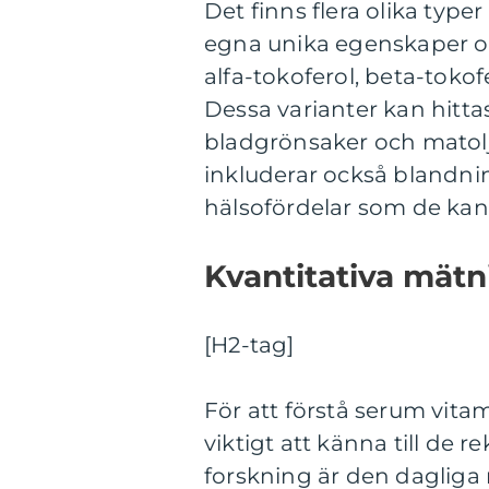
Det finns flera olika type
egna unika egenskaper oc
alfa-tokoferol, beta-toko
Dessa varianter kan hittas
bladgrönsaker och matoljo
inkluderar också blandnin
hälsofördelar som de kan
Kvantitativa mät
[H2-tag]
För att förstå serum vitam
viktigt att känna till d
forskning är den daglig