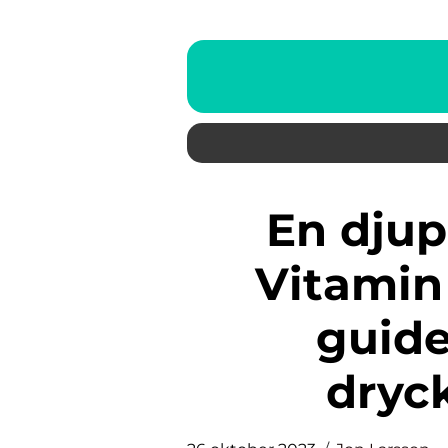
En djupdykning i Serum
Vitamin
guide
dryc