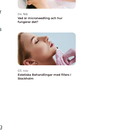
r
04. feb
Vad är microneedling och hur
fungerar det?
a
03. nov
Estetiska Behandlingar med fillers i
Stockholm
g