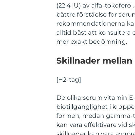
(22,4 IU) av alfa-tokofe
bättre förståelse för ser
rekommendationerna kan v
alltid bäst att konsultera 
mer exakt bedömning.
Skillnader mellan
[H2-tag]
De olika serum vitamin E-
biotillgänglighet i kroppe
formen, medan gamma-tok
kan vara effektivare vid 
skillnader kan vara avgöra