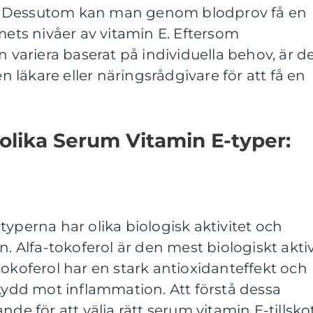
rol. Dessutom kan man genom blodprov få en
umets nivåer av vitamin E. Eftersom
ariera baserat på individuella behov, är d
en läkare eller näringsrådgivare för att få en
 olika Serum Vitamin E-typer:
typerna har olika biologisk aktivitet och
n. Alfa-tokoferol är den mest biologiskt akti
oferol har en stark antioxidanteffekt och
skydd mot inflammation. Att förstå dessa
nde för att välja rätt serum vitamin E-tillsko