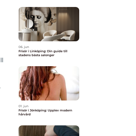
06. jun
Frisör i Linköping: Din guide till
stadens bästa salonger
ll
-
01. jun
Frisör i Jönköping: Upplev modern
a
hårvård