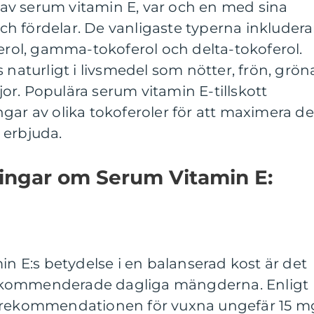
r av serum vitamin E, var och en med sina
h fördelar. De vanligaste typerna inkludera
ferol, gamma-tokoferol och delta-tokoferol.
 naturligt i livsmedel som nötter, frön, grön
r. Populära serum vitamin E-tillskott
gar av olika tokoferoler för att maximera de
 erbjuda.
ningar om Serum Vitamin E:
in E:s betydelse i en balanserad kost är det
e rekommenderade dagliga mängderna. Enligt
a rekommendationen för vuxna ungefär 15 m