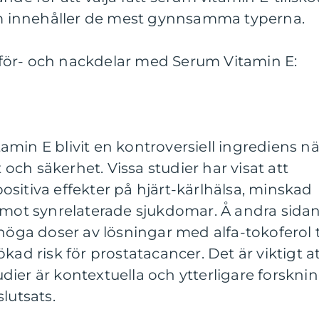
som innehåller de mest gynnsamma typerna.
för- och nackdelar med Serum Vitamin E:
min E blivit en kontroversiell ingrediens nä
t och säkerhet. Vissa studier har visat att
sitiva effekter på hjärt-kärlhälsa, minskad
d mot synrelaterade sjukdomar. Å andra sida
höga doser av lösningar med alfa-tokoferol ti
kad risk för prostatacancer. Det är viktigt a
ier är kontextuella och ytterligare forskni
lutsats.