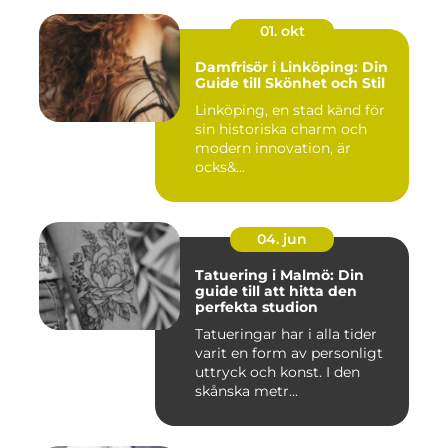
01. okt
Damfrisör i Linköping: Din
Guide till Skönhet och Stil
Linköping, en stad känd för
sin historiska charm och
modern innovation, är
ocks&...
04. jun
Tatuering i Malmö: Din
guide till att hitta den
perfekta studion
Tatueringar har i alla tider
varit en form av personligt
uttryck och konst. I den
skånska metr...