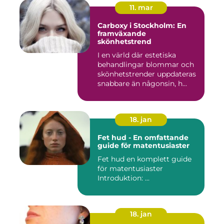
11. mar
Carboxy i Stockholm: En
framväxande
skönhetstrend
I en värld där estetiska
behandlingar blommar och
skönhetstrender uppdateras
snabbare än någonsin, h...
18. jan
Fet hud - En omfattande
guide för matentusiaster
Fet hud en komplett guide
för matentusiaster
Introduktion: ...
18. jan