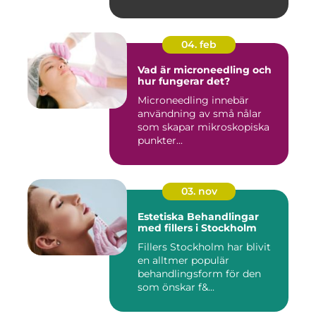
04. feb
Vad är microneedling och
hur fungerar det?
Microneedling innebär
användning av små nålar
som skapar mikroskopiska
punkter...
03. nov
Estetiska Behandlingar
med fillers i Stockholm
Fillers Stockholm har blivit
en alltmer populär
behandlingsform för den
som önskar f&...