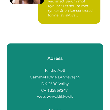
Vad är ett Serum mot
Rynkor? Ett serum mot
rynkor är en koncentrerad
formel av aktiva
ingredienser ...
Adress
web:
www.klikko.dk