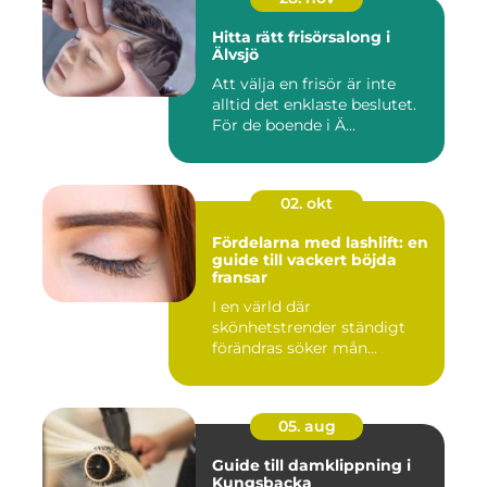
Hitta rätt frisörsalong i
Älvsjö
Att välja en frisör är inte
alltid det enklaste beslutet.
För de boende i Ä...
02. okt
Fördelarna med lashlift: en
guide till vackert böjda
fransar
I en värld där
skönhetstrender ständigt
förändras söker mån...
05. aug
Guide till damklippning i
Kungsbacka