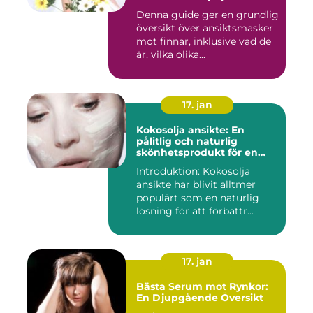
inom skönhetsvärlden
Denna guide ger en grundlig
översikt över ansiktsmasker
mot finnar, inklusive vad de
är, vilka olika...
17. jan
Kokosolja ansikte: En
pålitlig och naturlig
skönhetsprodukt för en
strålande hud
Introduktion: Kokosolja
ansikte har blivit alltmer
populärt som en naturlig
lösning för att förbättr...
17. jan
Bästa Serum mot Rynkor:
En Djupgående Översikt