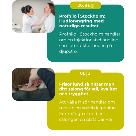
06. aug
Profhilo i Stockholm:
Hudföryngring med
naturliga resultat
Profhilo i Stockholm handlar
om en injektionsbehandling
som återfuktar huden på
djupet o...
01. jul
Frisör lund så hittar man
rätt salong för stil, kvalitet
och trygghet
Att välja frisör handlar om
mer än en snabb klippning.
För många i Lund är
salongen en plats där var...