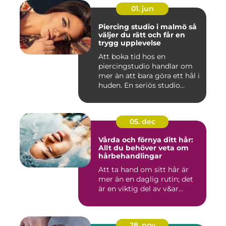
01. jun
Piercing studio i malmö så
väljer du rätt och får en
trygg upplevelse
Att boka tid hos en
piercingstudio handlar om
mer än att bara göra ett hål i
huden. En seriös studio...
05. dec
Vårda och förnya ditt hår:
Allt du behöver veta om
hårbehandlingar
Att ta hand om sitt hår är
mer än en daglig rutin; det
är en viktig del av v&ar...
28. nov