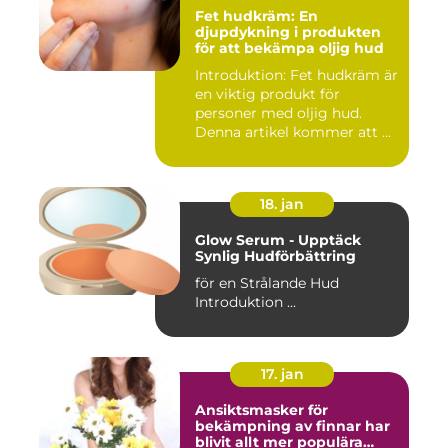
Fet hudkräm: En
djupdykning i produkten
för att bekämpa oljig hud
Introduktion: Fet hudkräm är
en viktig produkt för
personer med oljig hud.
Denna artikel kommer att ...
18. jan
Glow Serum - Upptäck
Synlig Hudförbättring
för en Strålande Hud
Introduktion ...
17. jan
Ansiktsmasker för
bekämpning av finnar har
blivit allt mer populära