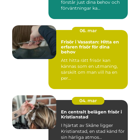
förstår just dina behov och
förväntningar ka...
06. mar
Frisör i Vasastan: Hitta en
erfaren frisör för dina
behov
Att hitta rätt frisör kan
kännas som en utmaning,
särskilt om man vill ha en
per...
04. mar
En centralt belägen frisör i
Kristianstad
I hjärtat av Skåne ligger
Kristianstad, en stad känd för
sin härliga atmos...