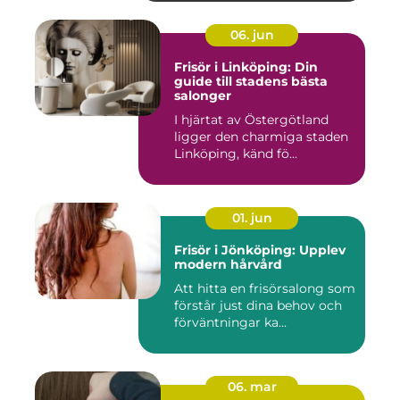
06. jun
Frisör i Linköping: Din
guide till stadens bästa
salonger
I hjärtat av Östergötland
ligger den charmiga staden
Linköping, känd fö...
01. jun
Frisör i Jönköping: Upplev
modern hårvård
Att hitta en frisörsalong som
förstår just dina behov och
förväntningar ka...
06. mar