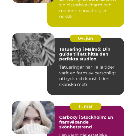
sin historiska charm och
modern innovation, är
ocks&...
04. jun
Tatuering i Malmö: Din
guide till att hitta den
perfekta studion
Tatueringar har i alla tider
varit en form av personligt
uttryck och konst. I den
skånska metr...
11. mar
Carboxy i Stockholm: En
framväxande
skönhetstrend
I en värld där estetiska