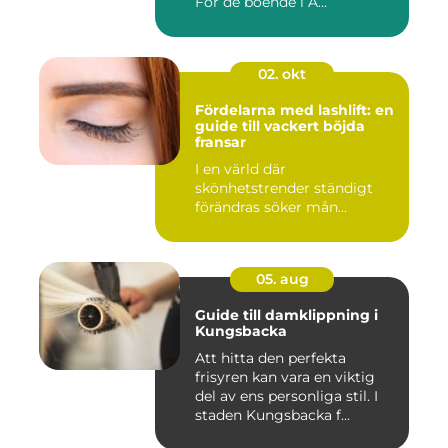
För de boende i Ä...
02. okt
Fördelarna med lashlift: en
guide till vackert böjda
fransar
I en värld där
skönhetstrender ständigt
förändras söker mån...
05. aug
Guide till damklippning i
Kungsbacka
Att hitta den perfekta
frisyren kan vara en viktig
del av ens personliga stil. I
staden Kungsbacka f...