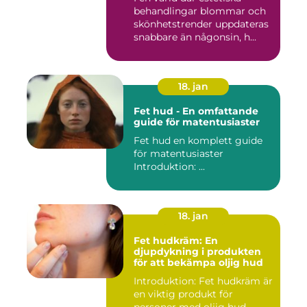
behandlingar blommar och
skönhetstrender uppdateras
snabbare än någonsin, h...
18. jan
Fet hud - En omfattande
guide för matentusiaster
Fet hud en komplett guide
för matentusiaster
Introduktion: ...
18. jan
Fet hudkräm: En
djupdykning i produkten
för att bekämpa oljig hud
Introduktion: Fet hudkräm är
en viktig produkt för