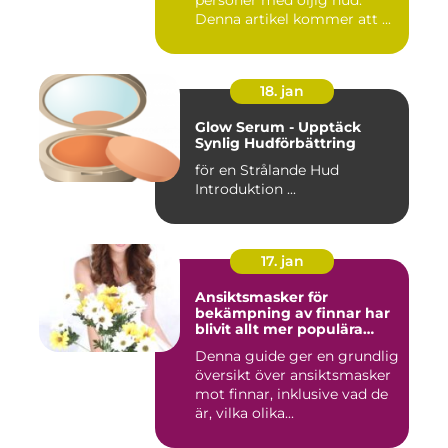
personer med oljig hud.
Denna artikel kommer att ...
18. jan
Glow Serum - Upptäck
Synlig Hudförbättring
för en Strålande Hud
Introduktion ...
17. jan
Ansiktsmasker för
bekämpning av finnar har
blivit allt mer populära
inom skönhetsvärlden
Denna guide ger en grundlig
översikt över ansiktsmasker
mot finnar, inklusive vad de
är, vilka olika...