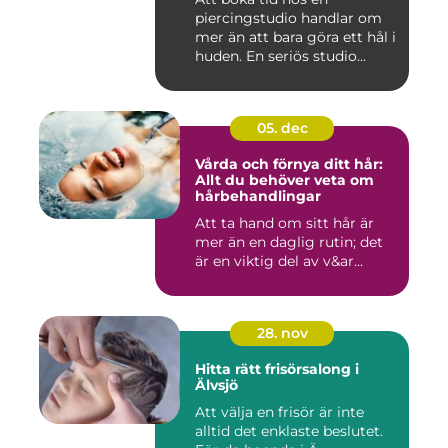
piercingstudio handlar om
mer än att bara göra ett hål i
huden. En seriös studio...
05. dec
Vårda och förnya ditt hår:
Allt du behöver veta om
hårbehandlingar
Att ta hand om sitt hår är
mer än en daglig rutin; det
är en viktig del av v&ar...
28. nov
Hitta rätt frisörsalong i
Älvsjö
Att välja en frisör är inte
alltid det enklaste beslutet.