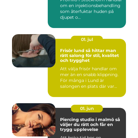
om en injektionsbehandling
som återfuktar huden på
djupet o...
01. jul
Frisör lund så hittar man
rätt salong för stil, kvalitet
och trygghet
Att välja frisör handlar om
mer än en snabb klippning.
För många i Lund är
salongen en plats där var...
01. jun
Piercing studio i malmö så
väljer du rätt och får en
trygg upplevelse
Att boka tid hos en