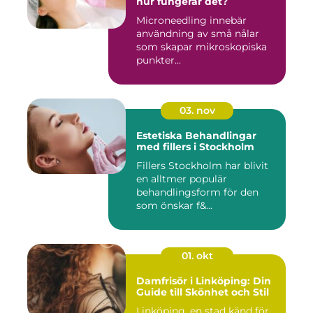
hur fungerar det?
Microneedling innebär
användning av små nålar
som skapar mikroskopiska
punkter...
03. nov
Estetiska Behandlingar
med fillers i Stockholm
Fillers Stockholm har blivit
en alltmer populär
behandlingsform för den
som önskar f&...
01. okt
Damfrisör i Linköping: Din
Guide till Skönhet och Stil
Linköping, en stad känd för