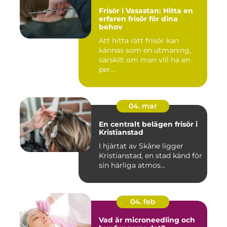
Frisör i Vasastan: Hitta en
erfaren frisör för dina
behov
Att hitta rätt frisör kan
kännas som en utmaning,
särskilt om man vill ha en
per...
04. mar
En centralt belägen frisör i
Kristianstad
I hjärtat av Skåne ligger
Kristianstad, en stad känd för
sin härliga atmos...
04. feb
Vad är microneedling och