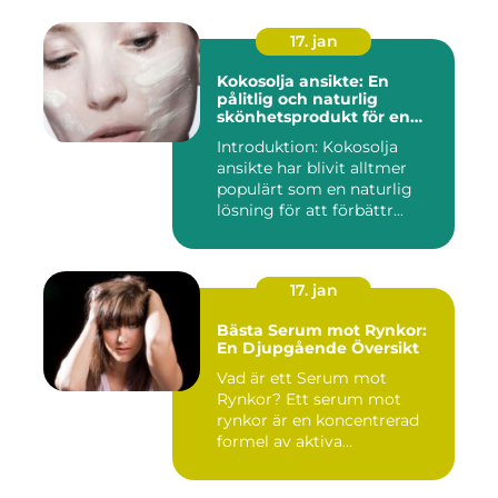
17. jan
Kokosolja ansikte: En
pålitlig och naturlig
skönhetsprodukt för en
strålande hud
Introduktion: Kokosolja
ansikte har blivit alltmer
populärt som en naturlig
lösning för att förbättr...
17. jan
Bästa Serum mot Rynkor:
En Djupgående Översikt
Vad är ett Serum mot
Rynkor? Ett serum mot
rynkor är en koncentrerad
formel av aktiva
ingredienser ...