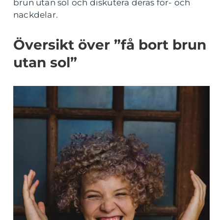
brun utan sol och diskutera deras för- och
nackdelar.
Översikt över ”få bort brun
utan sol”