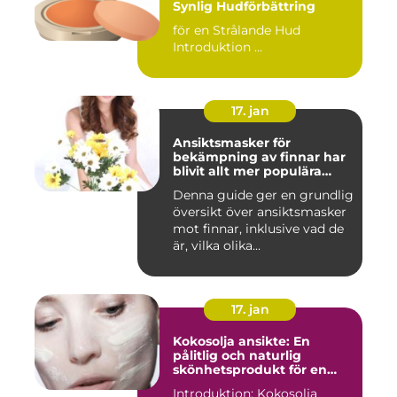
Synlig Hudförbättring
för en Strålande Hud
Introduktion ...
17. jan
Ansiktsmasker för
bekämpning av finnar har
blivit allt mer populära
inom skönhetsvärlden
Denna guide ger en grundlig
översikt över ansiktsmasker
mot finnar, inklusive vad de
är, vilka olika...
17. jan
Kokosolja ansikte: En
pålitlig och naturlig
skönhetsprodukt för en
strålande hud
Introduktion: Kokosolja