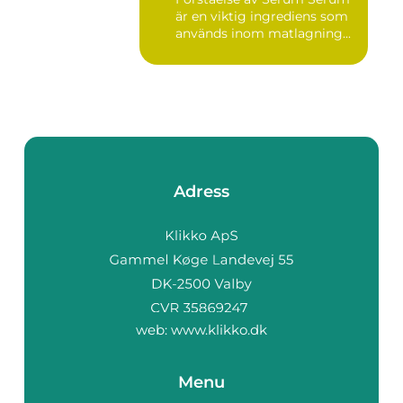
är en viktig ingrediens som
används inom matlagning...
Adress
web:
www.klikko.dk
Menu