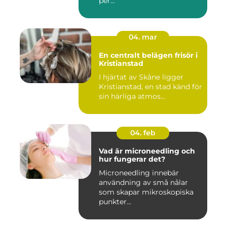
per...
04. mar
En centralt belägen frisör i
Kristianstad
I hjärtat av Skåne ligger
Kristianstad, en stad känd för
sin härliga atmos...
04. feb
Vad är microneedling och
hur fungerar det?
Microneedling innebär
användning av små nålar
som skapar mikroskopiska
punkter...