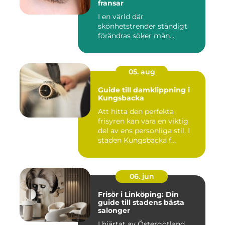
fransar
I en värld där
skönhetstrender ständigt
förändras söker mån...
05. aug
Guide till damklippning i
Kungsbacka
Att hitta den perfekta
frisyren kan vara en viktig
del av ens personliga stil. I
staden Kungsbacka f...
06. jun
Frisör i Linköping: Din
guide till stadens bästa
salonger
I hjärtat av Östergötland