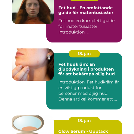
Fet hud - En omfattande
guide för matentusiaster
Fet hud en komplett guide
för matentusiaster
Introduktion: ...
18. jan
Fet hudkräm: En
djupdykning i produkten
för att bekämpa oljig hud
Introduktion: Fet hudkräm är
en viktig produkt för
personer med oljig hud.
Denna artikel kommer att ...
18. jan
Glow Serum - Upptäck