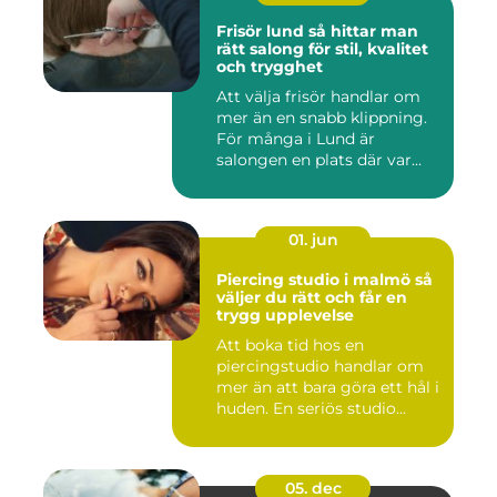
Frisör lund så hittar man
rätt salong för stil, kvalitet
och trygghet
Att välja frisör handlar om
mer än en snabb klippning.
För många i Lund är
salongen en plats där var...
01. jun
Piercing studio i malmö så
väljer du rätt och får en
trygg upplevelse
Att boka tid hos en
piercingstudio handlar om
mer än att bara göra ett hål i
huden. En seriös studio...
05. dec