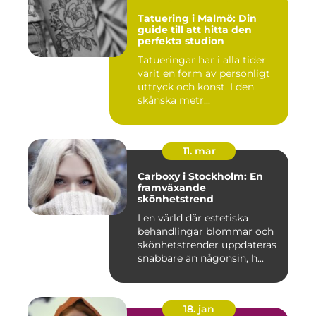
Tatuering i Malmö: Din
guide till att hitta den
perfekta studion
Tatueringar har i alla tider
varit en form av personligt
uttryck och konst. I den
skånska metr...
11. mar
Carboxy i Stockholm: En
framväxande
skönhetstrend
I en värld där estetiska
behandlingar blommar och
skönhetstrender uppdateras
snabbare än någonsin, h...
18. jan