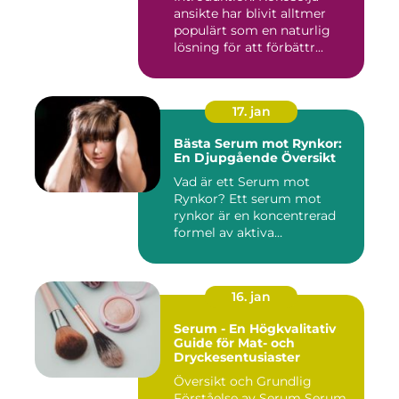
ansikte har blivit alltmer
populärt som en naturlig
lösning för att förbättr...
17. jan
Bästa Serum mot Rynkor:
En Djupgående Översikt
Vad är ett Serum mot
Rynkor? Ett serum mot
rynkor är en koncentrerad
formel av aktiva
ingredienser ...
16. jan
Serum - En Högkvalitativ
Guide för Mat- och
Dryckesentusiaster
Översikt och Grundlig
Förståelse av Serum Serum