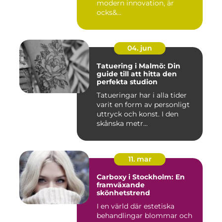
modern innovation, är
ocks&...
04. jun
Tatuering i Malmö: Din
guide till att hitta den
perfekta studion
Tatueringar har i alla tider
varit en form av personligt
uttryck och konst. I den
skånska metr...
11. mar
Carboxy i Stockholm: En
framväxande
skönhetstrend
I en värld där estetiska
behandlingar blommar och