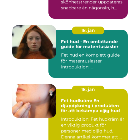
skönhetstrender uppdateras
snabbare än någonsin, h...
18. jan
Fet hud - En omfattande
guide för matentusiaster
Fet hud en komplett guide
för matentusiaster
Introduktion: ...
18. jan
Fet hudkräm: En
djupdykning i produkten
för att bekämpa oljig hud
Introduktion: Fet hudkräm är
en viktig produkt för
personer med oljig hud.
Denna artikel kommer att ...