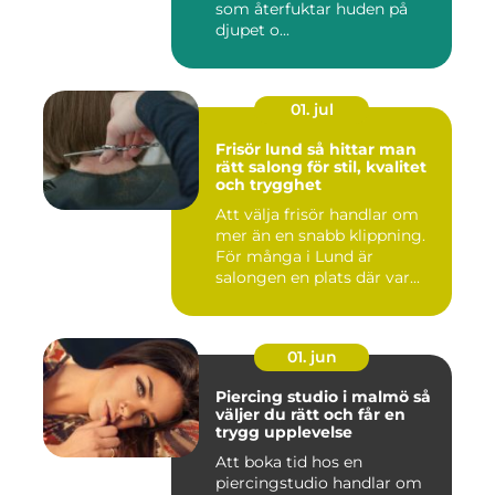
som återfuktar huden på
djupet o...
01. jul
Frisör lund så hittar man
rätt salong för stil, kvalitet
och trygghet
Att välja frisör handlar om
mer än en snabb klippning.
För många i Lund är
salongen en plats där var...
01. jun
Piercing studio i malmö så
väljer du rätt och får en
trygg upplevelse
Att boka tid hos en
piercingstudio handlar om