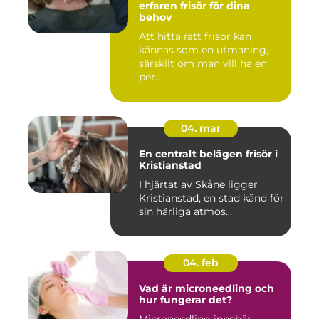
erfaren frisör för dina
behov
Att hitta rätt frisör kan
kännas som en utmaning,
särskilt om man vill ha en
per...
04. mar
En centralt belägen frisör i
Kristianstad
I hjärtat av Skåne ligger
Kristianstad, en stad känd för
sin härliga atmos...
04. feb
Vad är microneedling och
hur fungerar det?