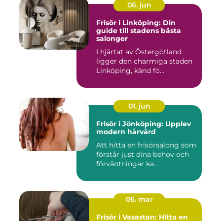
06. jun
Frisör i Linköping: Din
guide till stadens bästa
salonger
I hjärtat av Östergötland
ligger den charmiga staden
Linköping, känd fö...
01. jun
Frisör i Jönköping: Upplev
modern hårvård
Att hitta en frisörsalong som
förstår just dina behov och
förväntningar ka...
06. mar
Frisör i Vasastan: Hitta en