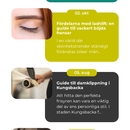
02. okt
Fördelarna med lashlift: en
guide till vackert böjda
fransar
I en värld där
skönhetstrender ständigt
förändras söker mån...
05. aug
Guide till damklippning i
Kungsbacka
Att hitta den perfekta
frisyren kan vara en viktig
del av ens personliga stil. I
staden Kungsbacka f...