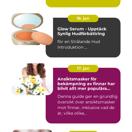
18. jan
Glow Serum - Upptäck
Synlig Hudförbättring
för en Strålande Hud
Introduktion ...
17. jan
Ansiktsmasker för
bekämpning av finnar har
blivit allt mer populära
inom skönhetsvärlden
Denna guide ger en grundlig
översikt över ansiktsmasker
mot finnar, inklusive vad de
är, vilka olika...