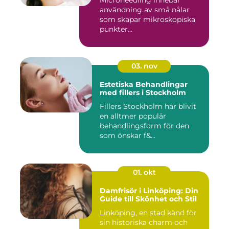
Microneedling innebär
användning av små nålar
som skapar mikroskopiska
punkter...
03. nov
Estetiska Behandlingar
med fillers i Stockholm
Fillers Stockholm har blivit
en alltmer populär
behandlingsform för den
som önskar f&...
01. okt
Damfrisör i Linköping: Din
Guide till Skönhet och Stil
Linköping, en stad känd för
sin historiska charm och