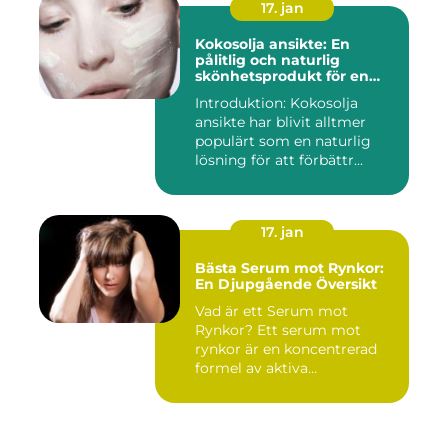
17. jan
Kokosolja ansikte: En
pålitlig och naturlig
skönhetsprodukt för en
strålande hud
Introduktion: Kokosolja
ansikte har blivit alltmer
populärt som en naturlig
lösning för att förbättr...
17. jan
Bästa Serum mot Rynkor:
En Djupgående Översikt
Vad är ett Serum mot
Rynkor? Ett serum mot
rynkor är en koncentrerad
formel av aktiva
ingredienser ...