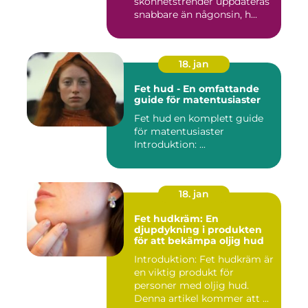
skönhetstrender uppdateras
snabbare än någonsin, h...
18. jan
Fet hud - En omfattande
guide för matentusiaster
Fet hud en komplett guide
för matentusiaster
Introduktion: ...
18. jan
Fet hudkräm: En
djupdykning i produkten
för att bekämpa oljig hud
Introduktion: Fet hudkräm är
en viktig produkt för
personer med oljig hud.
Denna artikel kommer att ...