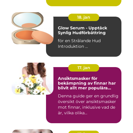
18. jan
Glow Serum - Upptäck
Synlig Hudförbättring
för en Strålande Hud
Introduktion ...
17. jan
Ansiktsmasker för
bekämpning av finnar har
blivit allt mer populära
inom skönhetsvärlden
Denna guide ger en grundlig
översikt över ansiktsmasker
mot finnar, inklusive vad de
är, vilka olika...