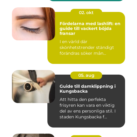
02. okt
Fördelarna med lashlift: en
guide till vackert böjda
fransar
I en värld där
skönhetstrender ständigt
förändras söker mån...
05. aug
Guide till damklippning i
Kungsbacka
Att hitta den perfekta
frisyren kan vara en viktig
del av ens personliga stil. I
staden Kungsbacka f...