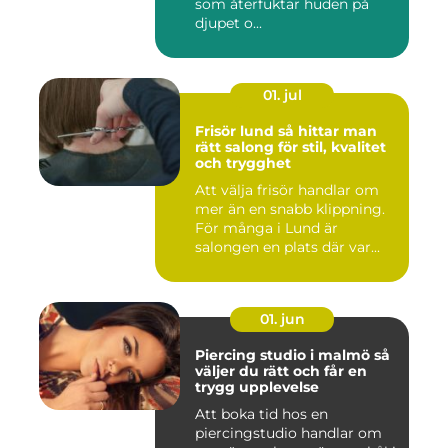
som återfuktar huden på
djupet o...
01. jul
Frisör lund så hittar man
rätt salong för stil, kvalitet
och trygghet
Att välja frisör handlar om
mer än en snabb klippning.
För många i Lund är
salongen en plats där var...
01. jun
Piercing studio i malmö så
väljer du rätt och får en
trygg upplevelse
Att boka tid hos en
piercingstudio handlar om