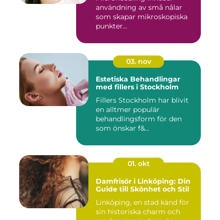
användning av små nålar
som skapar mikroskopiska
punkter...
03. nov
Estetiska Behandlingar
med fillers i Stockholm
Fillers Stockholm har blivit
en alltmer populär
behandlingsform för den
som önskar f&...
01. okt
Damfrisör i Linköping: Din
Guide till Skönhet och Stil
Linköping, en stad känd för
sin historiska charm och