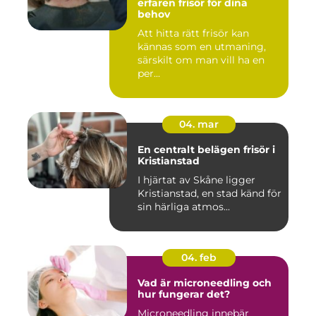
erfaren frisör för dina
behov
Att hitta rätt frisör kan
kännas som en utmaning,
särskilt om man vill ha en
per...
04. mar
En centralt belägen frisör i
Kristianstad
I hjärtat av Skåne ligger
Kristianstad, en stad känd för
sin härliga atmos...
04. feb
Vad är microneedling och
hur fungerar det?
Microneedling innebär