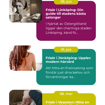
06. jun
Frisör i Linköping: Din
guide till stadens bästa
salonger
I hjärtat av Östergötland
ligger den charmiga staden
Linköping, känd fö...
01. jun
Frisör i Jönköping: Upplev
modern hårvård
Att hitta en frisörsalong som
förstår just dina behov och
förväntningar ka...
06. mar
Frisör i Vasastan: Hitta en