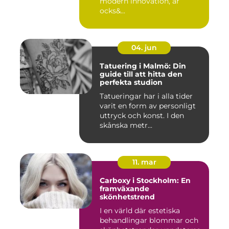
modern innovation, är
ocks&...
04. jun
Tatuering i Malmö: Din
guide till att hitta den
perfekta studion
Tatueringar har i alla tider
varit en form av personligt
uttryck och konst. I den
skånska metr...
11. mar
Carboxy i Stockholm: En
framväxande
skönhetstrend
I en värld där estetiska
behandlingar blommar och