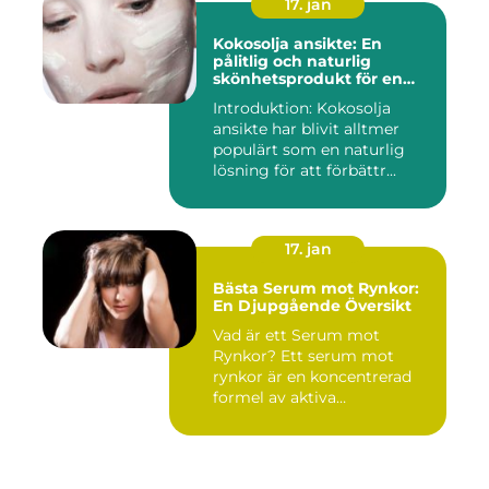
17. jan
Kokosolja ansikte: En
pålitlig och naturlig
skönhetsprodukt för en
strålande hud
Introduktion: Kokosolja
ansikte har blivit alltmer
populärt som en naturlig
lösning för att förbättr...
17. jan
Bästa Serum mot Rynkor:
En Djupgående Översikt
Vad är ett Serum mot
Rynkor? Ett serum mot
rynkor är en koncentrerad
formel av aktiva
ingredienser ...