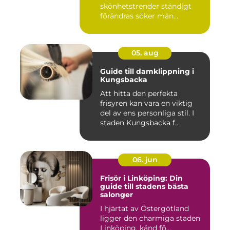
skönhetstrender ständigt
förändras söker mån...
05. aug
Guide till damklippning i
Kungsbacka
Att hitta den perfekta
frisyren kan vara en viktig
del av ens personliga stil. I
staden Kungsbacka f...
06. jun
Frisör i Linköping: Din
guide till stadens bästa
salonger
I hjärtat av Östergötland
ligger den charmiga staden
Linköping, känd fö...