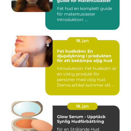
guide för matentusiaster
Fet hud en komplett guide
för matentusiaster
Introduktion: ...
18. jan
Fet hudkräm: En
djupdykning i produkten
för att bekämpa oljig hud
Introduktion: Fet hudkräm är
en viktig produkt för
personer med oljig hud.
Denna artikel kommer att ...
18. jan
Glow Serum - Upptäck
Synlig Hudförbättring
för en Strålande Hud