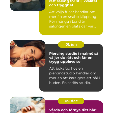
rätt salong för stil, kvalitet
och trygghet
Att välja frisör handlar om
mer än en snabb klippning.
För många i Lund är
salongen en plats där var...
01. jun
Piercing studio i malmö så
väljer du rätt och får en
trygg upplevelse
Att boka tid hos en
piercingstudio handlar om
mer än att bara göra ett hål i
huden. En seriös studio...
05. dec
Vårda och förnya ditt hår: