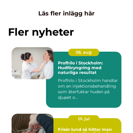
Läs fler inlägg här
Fler nyheter
06. aug
Profhilo i Stockholm:
Hudföryngring med
naturliga resultat
Profhilo i Stockholm handlar
om en injektionsbehandling
som återfuktar huden på
djupet o...
01. jul
Frisör lund så hittar man