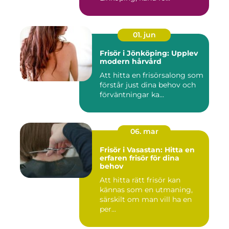
01. jun
Frisör i Jönköping: Upplev
modern hårvård
Att hitta en frisörsalong som
förstår just dina behov och
förväntningar ka...
06. mar
Frisör i Vasastan: Hitta en
erfaren frisör för dina
behov
Att hitta rätt frisör kan
kännas som en utmaning,
särskilt om man vill ha en
per...