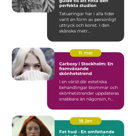
guide till att hitta den
perfekta studion
Tatueringar har i alla tider
varit en form av personligt
uttryck och konst. I den
skånska metr...
11. mar
Carboxy i Stockholm: En
framväxande
skönhetstrend
I en värld där estetiska
behandlingar blommar och
skönhetstrender uppdateras
snabbare än någonsin, h...
18. jan
Fet hud - En omfattande