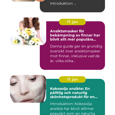
Introduktion ...
17. jan
Ansiktsmasker för
bekämpning av finnar har
blivit allt mer populära
inom skönhetsvärlden
Denna guide ger en grundlig
översikt över ansiktsmasker
mot finnar, inklusive vad de
är, vilka olika...
17. jan
Kokosolja ansikte: En
pålitlig och naturlig
skönhetsprodukt för en
strålande hud
Introduktion: Kokosolja
ansikte har blivit alltmer
populärt som en naturlig