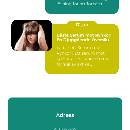
lösning för att förbättr...
17. jan
Bästa Serum mot Rynkor:
En Djupgående Översikt
Vad är ett Serum mot
Rynkor? Ett serum mot
rynkor är en koncentrerad
formel av aktiva
ingredienser ...
Adress