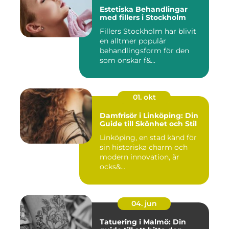
Estetiska Behandlingar
med fillers i Stockholm
Fillers Stockholm har blivit
en alltmer populär
behandlingsform för den
som önskar f&...
01. okt
Damfrisör i Linköping: Din
Guide till Skönhet och Stil
Linköping, en stad känd för
sin historiska charm och
modern innovation, är
ocks&...
04. jun
Tatuering i Malmö: Din