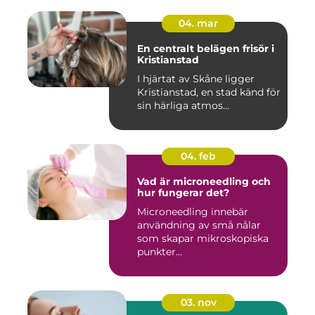
04. mar
En centralt belägen frisör i
Kristianstad
I hjärtat av Skåne ligger
Kristianstad, en stad känd för
sin härliga atmos...
04. feb
Vad är microneedling och
hur fungerar det?
Microneedling innebär
användning av små nålar
som skapar mikroskopiska
punkter...
03. nov