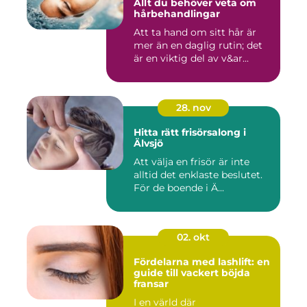
Allt du behöver veta om
hårbehandlingar
Att ta hand om sitt hår är
mer än en daglig rutin; det
är en viktig del av v&ar...
28. nov
Hitta rätt frisörsalong i
Älvsjö
Att välja en frisör är inte
alltid det enklaste beslutet.
För de boende i Ä...
02. okt
Fördelarna med lashlift: en
guide till vackert böjda
fransar
I en värld där