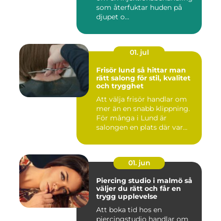
som återfuktar huden på
djupet o...
01. jul
Frisör lund så hittar man
rätt salong för stil, kvalitet
och trygghet
Att välja frisör handlar om
mer än en snabb klippning.
För många i Lund är
salongen en plats där var...
01. jun
Piercing studio i malmö så
väljer du rätt och får en
trygg upplevelse
Att boka tid hos en
piercingstudio handlar om