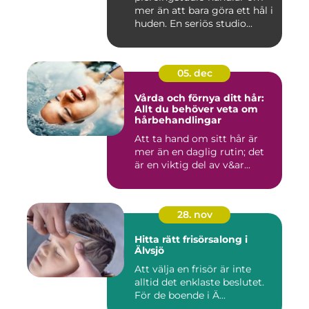
mer än att bara göra ett hål i
huden. En seriös studio...
05. dec
Vårda och förnya ditt hår:
Allt du behöver veta om
hårbehandlingar
Att ta hand om sitt hår är
mer än en daglig rutin; det
är en viktig del av v&ar...
28. nov
Hitta rätt frisörsalong i
Älvsjö
Att välja en frisör är inte
alltid det enklaste beslutet.
För de boende i Ä...