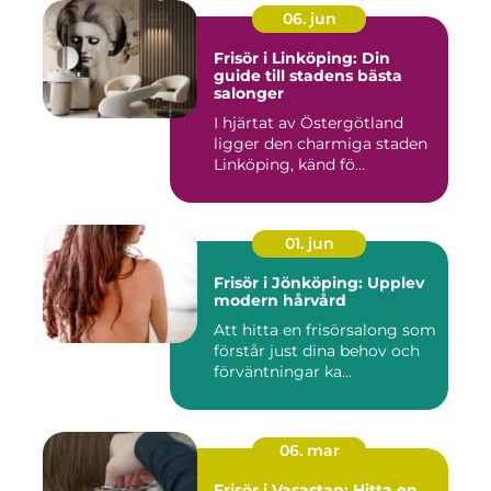
06. jun
Frisör i Linköping: Din
guide till stadens bästa
salonger
I hjärtat av Östergötland
ligger den charmiga staden
Linköping, känd fö...
01. jun
Frisör i Jönköping: Upplev
modern hårvård
Att hitta en frisörsalong som
förstår just dina behov och
förväntningar ka...
06. mar
Frisör i Vasastan: Hitta en