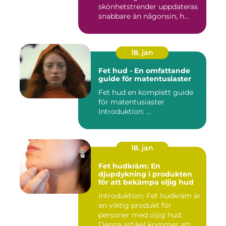
skönhetstrender uppdateras
snabbare än någonsin, h...
18. jan
Fet hud - En omfattande
guide för matentusiaster
Fet hud en komplett guide
för matentusiaster
Introduktion: ...
18. jan
Fet hudkräm: En
djupdykning i produkten
för att bekämpa oljig hud
Introduktion: Fet hudkräm är
en viktig produkt för
personer med oljig hud.
Denna artikel kommer att ...