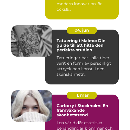
modern innovation, är
ocks&...
04. jun
Tatuering i Malmö: Din
guide till att hitta den
perfekta studion
Tatueringar har i alla tider
varit en form av personligt
uttryck och konst. I den
skånska metr...
11. mar
Carboxy i Stockholm: En
framväxande
skönhetstrend
I en värld där estetiska
behandlingar blommar och