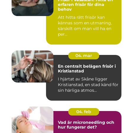
erfaren frisör för dina
behov
Att hitta rätt frisör kan
kännas som en utmaning,
särskilt om man vill ha en
per...
04. mar
En centralt belägen frisör i
Kristianstad
I hjärtat av Skåne ligger
Kristianstad, en stad känd för
sin härliga atmos...
04. feb
Vad är microneedling och
hur fungerar det?