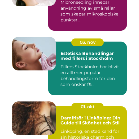
Microneedling innebär
användning av små nålar
som skapar mikroskopiska
punkter...
03. nov
Estetiska Behandlingar
med fillers i Stockholm
Fillers Stockholm har blivit
en alltmer populär
behandlingsform för den
som önskar f&...
01. okt
Damfrisör i Linköping: Din
Guide till Skönhet och Stil
Linköping, en stad känd för
sin historiska charm och