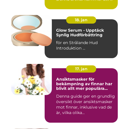
18. jan
Glow Serum - Upptäck
Synlig Hudförbättring
för en Strålande Hud
Introduktion ...
17. jan
Ansiktsmasker för
bekämpning av finnar har
blivit allt mer populära
inom skönhetsvärlden
Denna guide ger en grundlig
översikt över ansiktsmasker
mot finnar, inklusive vad de
är, vilka olika...