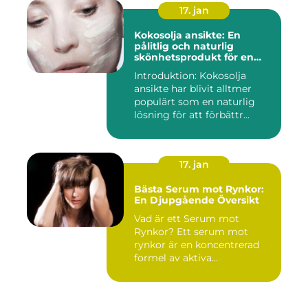
17. jan
Kokosolja ansikte: En
pålitlig och naturlig
skönhetsprodukt för en
strålande hud
Introduktion: Kokosolja
ansikte har blivit alltmer
populärt som en naturlig
lösning för att förbättr...
17. jan
Bästa Serum mot Rynkor:
En Djupgående Översikt
Vad är ett Serum mot
Rynkor? Ett serum mot
rynkor är en koncentrerad
formel av aktiva
ingredienser ...