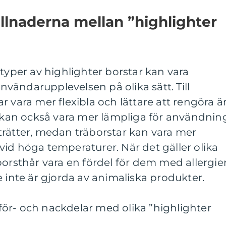
llnaderna mellan ”highlighter
 typer av highlighter borstar kan vara
vändarupplevelsen på olika sätt. Till
r vara mer flexibla och lättare att rengöra ä
r kan också vara mer lämpliga för användnin
trätter, medan träborstar kan vara mer
id höga temperaturer. När det gäller olika
borsthår vara en fördel för dem med allergie
e inte är gjorda av animaliska produkter.
ör- och nackdelar med olika ”highlighter