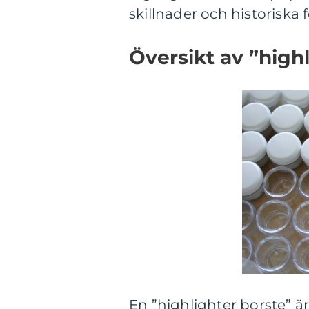
skillnader och historiska 
Översikt av ”high
En ”highlighter borste” ä