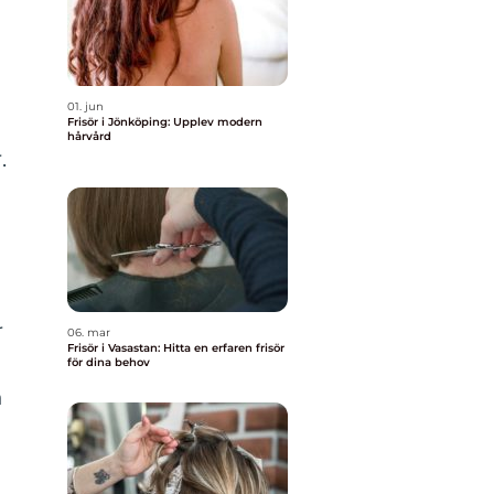
01. jun
Frisör i Jönköping: Upplev modern
hårvård
.
r
06. mar
Frisör i Vasastan: Hitta en erfaren frisör
för dina behov
n