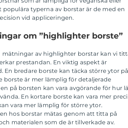
rsthår som är lämpliga för veganska eller
st populära typerna av borstar är de med en
recision vid appliceringen.
ingar om ”highlighter borste”
a mätningar av highlighter borstar kan vi tit
erkar prestandan. En viktig aspekt är
. En bredare borste kan täcka större ytor p
borste är mer lämplig för detaljerade
en på borsten kan vara avgörande för hur lä
vända. En kortare borste kan vara mer preci
n vara mer lämplig för större ytor.
n hos borstar mätas genom att titta på
och materialen som de är tillverkade av.