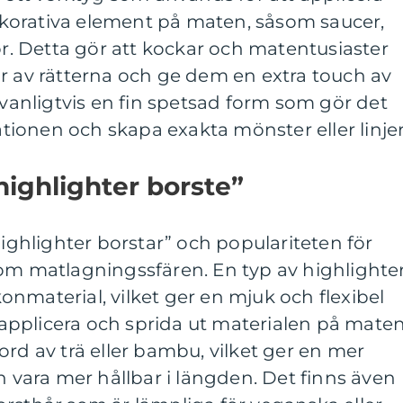
korativa element på maten, såsom saucer,
jor. Detta gör att kockar och matentusiaster
r av rätterna och ge dem en extra touch av
 vanligtvis en fin spetsad form som gör det
kationen och skapa exakta mönster eller linjer
highlighter borste”
highlighter borstar” och populariteten för
nom matlagningssfären. En typ av highlighte
ikonmaterial, vilket ger en mjuk och flexibel
t applicera och sprida ut materialen på mate
ord av trä eller bambu, vilket ger en mer
n vara mer hållbar i längden. Det finns även