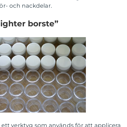
för- och nackdelar.
lighter borste”
r ett verktyg som används för att applicera