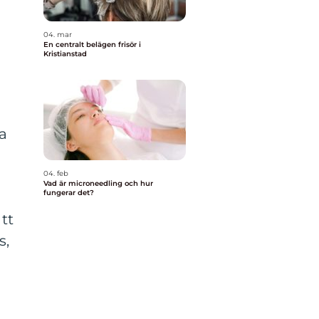
04. mar
En centralt belägen frisör i
Kristianstad
ta
å
04. feb
Vad är microneedling och hur
fungerar det?
tt
s,