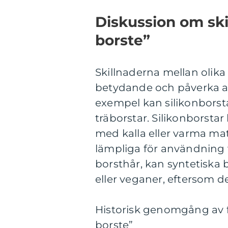
Diskussion om ski
borste”
Skillnaderna mellan olika
betydande och påverka an
exempel kan silikonborsta
träborstar. Silikonborsta
med kalla eller varma ma
lämpliga för användning v
borsthår, kan syntetiska 
eller veganer, eftersom d
Historisk genomgång av f
borste”