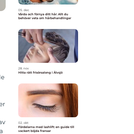
05. dec
Vårda och förnya ditt hår: Allt du
behöver veta om hårbehandlingar
28. nov
Hitta rätt frisörsalong i Älvsjö
de
er
av
02. okt
Fördelarna med lashlift: en guide till
ra
vackert böjda fransar