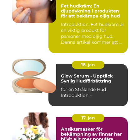
Fet hudkräm: En
djupdykning i produkten
för att bekämpa oljig hud
Introduktion: Fet hudkräm är
en viktig produkt för
personer med oljig hud.
Denna artikel kommer att ...
18. jan
Glow Serum - Upptäck
Synlig Hudförbättring
för en Strålande Hud
Introduktion ...
17. jan
Ansiktsmasker för
bekämpning av finnar har
blivit allt mer populära