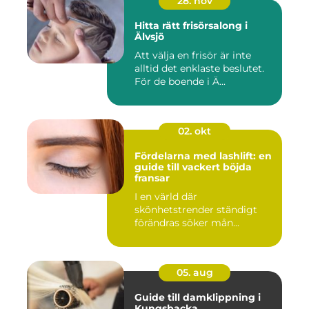
28. nov
Hitta rätt frisörsalong i
Älvsjö
Att välja en frisör är inte
alltid det enklaste beslutet.
För de boende i Ä...
02. okt
Fördelarna med lashlift: en
guide till vackert böjda
fransar
I en värld där
skönhetstrender ständigt
förändras söker mån...
05. aug
Guide till damklippning i
Kungsbacka