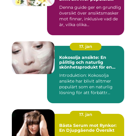
inom skönhetsvärlden
Denna guide ger en grundlig
översikt över ansiktsmasker
mot finnar, inklusive vad de
är, vilka olika...
17. jan
Kokosolja ansikte: En
pålitlig och naturlig
skönhetsprodukt för en
strålande hud
Introduktion: Kokosolja
ansikte har blivit alltmer
populärt som en naturlig
lösning för att förbättr...
17. jan
Bästa Serum mot Rynkor:
En Djupgående Översikt