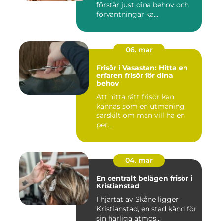
förstår just dina behov och
förväntningar ka...
06. mar
Frisör i Vasastan: Hitta en
erfaren frisör för dina
behov
Att hitta rätt frisör kan
kännas som en utmaning,
särskilt om man vill ha en
per...
04. mar
En centralt belägen frisör i
Kristianstad
I hjärtat av Skåne ligger
Kristianstad, en stad känd för
sin härliga atmos...