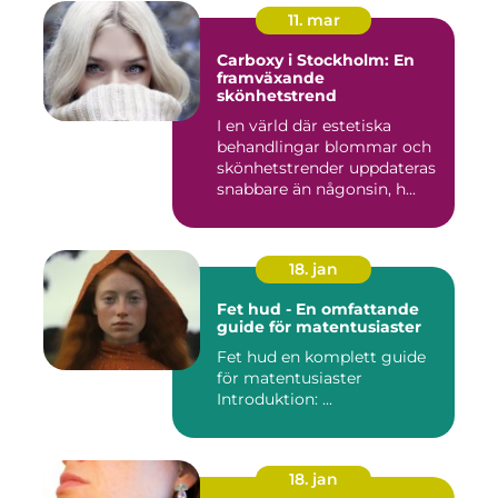
11. mar
Carboxy i Stockholm: En
framväxande
skönhetstrend
I en värld där estetiska
behandlingar blommar och
skönhetstrender uppdateras
snabbare än någonsin, h...
18. jan
Fet hud - En omfattande
guide för matentusiaster
Fet hud en komplett guide
för matentusiaster
Introduktion: ...
18. jan