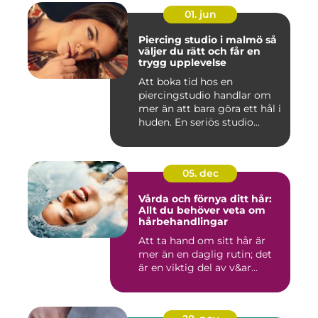
01. jun
Piercing studio i malmö så
väljer du rätt och får en
trygg upplevelse
Att boka tid hos en
piercingstudio handlar om
mer än att bara göra ett hål i
huden. En seriös studio...
05. dec
Vårda och förnya ditt hår:
Allt du behöver veta om
hårbehandlingar
Att ta hand om sitt hår är
mer än en daglig rutin; det
är en viktig del av v&ar...