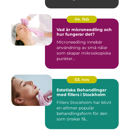
04. feb
Vad är microneedling och
hur fungerar det?
Microneedling innebär
användning av små nålar
som skapar mikroskopiska
punkter...
03. nov
Estetiska Behandlingar
med fillers i Stockholm
Fillers Stockholm har blivit
en alltmer populär
behandlingsform för den
som önskar f&...