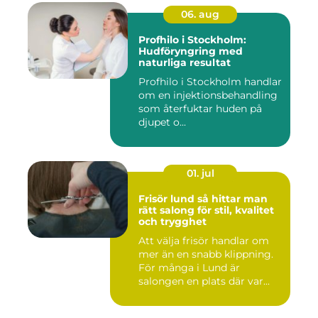
06. aug
Profhilo i Stockholm:
Hudföryngring med
naturliga resultat
Profhilo i Stockholm handlar
om en injektionsbehandling
som återfuktar huden på
djupet o...
01. jul
Frisör lund så hittar man
rätt salong för stil, kvalitet
och trygghet
Att välja frisör handlar om
mer än en snabb klippning.
För många i Lund är
salongen en plats där var...