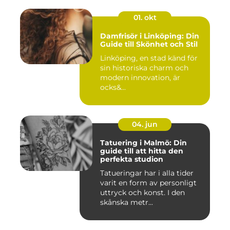
01. okt
Damfrisör i Linköping: Din
Guide till Skönhet och Stil
Linköping, en stad känd för
sin historiska charm och
modern innovation, är
ocks&...
04. jun
Tatuering i Malmö: Din
guide till att hitta den
perfekta studion
Tatueringar har i alla tider
varit en form av personligt
uttryck och konst. I den
skånska metr...