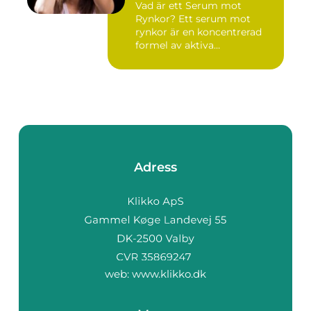
Vad är ett Serum mot
Rynkor? Ett serum mot
rynkor är en koncentrerad
formel av aktiva
ingredienser ...
Adress
web:
www.klikko.dk