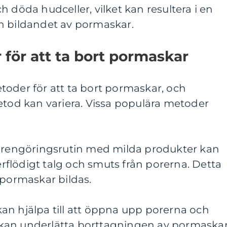
 döda hudceller, vilket kan resultera i en
h bildandet av pormaskar.
för att ta bort pormaskar
toder för att ta bort pormaskar, och
etod kan variera. Vissa populära metoder
g rengöringsrutin med milda produkter kan
verflödigt talg och smuts från porerna. Detta
 pormaskar bildas.
an hjälpa till att öppna upp porerna och
kan underlätta borttagningen av pormaska