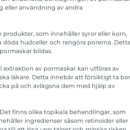
 eller användning av andra
de produkter, som innehåller syror eller korn,
sna döda hudceller och rengöra porerna. Dett
 pormaskar bildas.
ll extraktion av pormaskar kan utföras av
ska läkare. Detta innebär att försiktigt ta bo
cka på och avlägsna dem med hjälp av
 Det finns olika topikala behandlingar, som
nnehåller ingredienser såsom retinoider eller
lpa till att lösa upp talget och minska risken