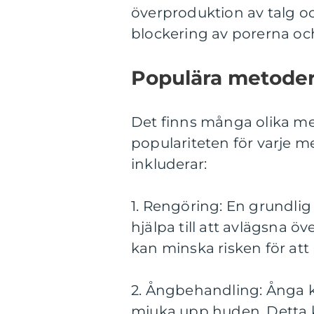
överproduktion av talg och
blockering av porerna oc
Populära metoder 
Det finns många olika me
populariteten för varje m
inkluderar:
1. Rengöring: En grundli
hjälpa till att avlägsna ö
kan minska risken för att
2. Ångbehandling: Ånga k
mjuka upp huden. Detta 