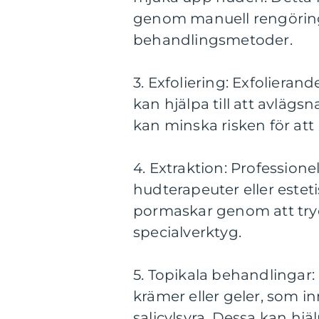
genom manuell rengöring
behandlingsmetoder.
3. Exfoliering: Exfolieran
kan hjälpa till att avläg
kan minska risken för att
4. Extraktion: Professione
hudterapeuter eller esteti
pormaskar genom att try
specialverktyg.
5. Topikala behandlingar:
krämer eller geler, som i
salicylsyra. Dessa kan hjä