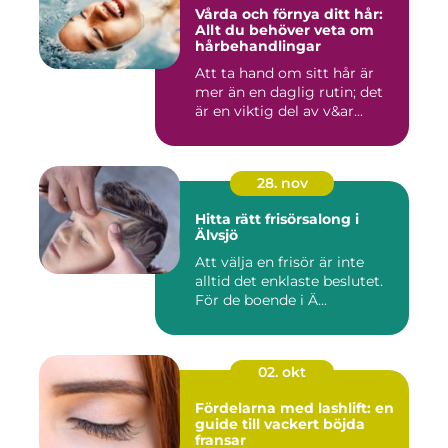
Vårda och förnya ditt hår:
Allt du behöver veta om
hårbehandlingar
Att ta hand om sitt hår är
mer än en daglig rutin; det
är en viktig del av v&ar...
28. nov
Hitta rätt frisörsalong i
Älvsjö
Att välja en frisör är inte
alltid det enklaste beslutet.
För de boende i Ä...
02. okt
Fördelarna med lashlift: en
guide till vackert böjda
fransar