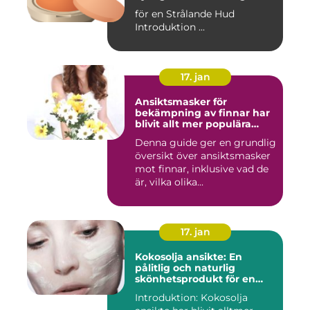
för en Strålande Hud
Introduktion ...
17. jan
Ansiktsmasker för
bekämpning av finnar har
blivit allt mer populära
inom skönhetsvärlden
Denna guide ger en grundlig
översikt över ansiktsmasker
mot finnar, inklusive vad de
är, vilka olika...
17. jan
Kokosolja ansikte: En
pålitlig och naturlig
skönhetsprodukt för en
strålande hud
Introduktion: Kokosolja