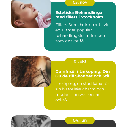
03. nov
Estetiska Behandlingar
med fillers i Stockholm
Fillers Stockholm har blivit
en alltmer populär
behandlingsform för den
som önskar f&...
01. okt
Damfrisör i Linköping: Din
Guide till Skönhet och Stil
Linköping, en stad känd för
sin historiska charm och
modern innovation, är
ocks&...
04. jun