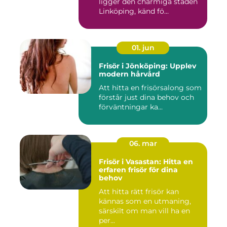
ligger den charmiga staden
Linköping, känd fö...
01. jun
Frisör i Jönköping: Upplev
modern hårvård
Att hitta en frisörsalong som
förstår just dina behov och
förväntningar ka...
06. mar
Frisör i Vasastan: Hitta en
erfaren frisör för dina
behov
Att hitta rätt frisör kan
kännas som en utmaning,
särskilt om man vill ha en
per...