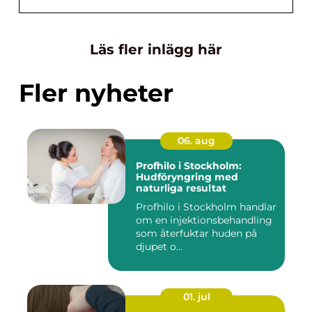
Läs fler inlägg här
Fler nyheter
06. aug
Profhilo i Stockholm:
Hudföryngring med
naturliga resultat
Profhilo i Stockholm handlar
om en injektionsbehandling
som återfuktar huden på
djupet o...
01. jul