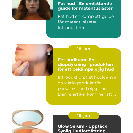
Fet hud - En omfattande
guide för matentusiaster
Fet hud en komplett guide
för matentusiaster
Introduktion: ...
18. jan
Fet hudkräm: En
djupdykning i produkten
för att bekämpa oljig hud
Introduktion: Fet hudkräm är
en viktig produkt för
personer med oljig hud.
Denna artikel kommer att ...
18. jan
Glow Serum - Upptäck
Synlig Hudförbättring