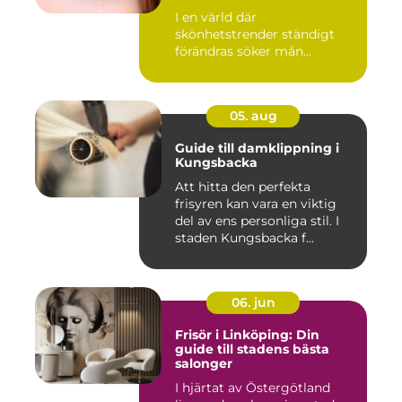
I en värld där
skönhetstrender ständigt
förändras söker mån...
05. aug
Guide till damklippning i
Kungsbacka
Att hitta den perfekta
frisyren kan vara en viktig
del av ens personliga stil. I
staden Kungsbacka f...
06. jun
Frisör i Linköping: Din
guide till stadens bästa
salonger
I hjärtat av Östergötland