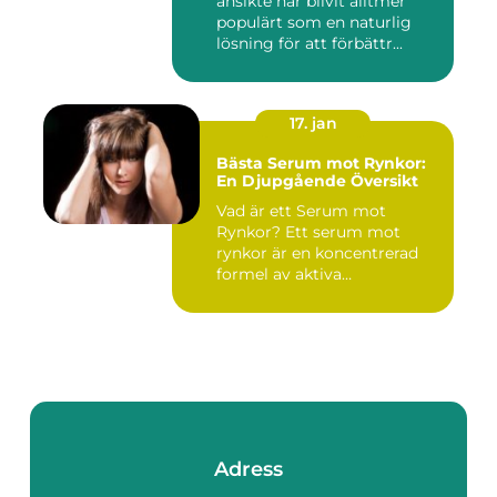
ansikte har blivit alltmer
populärt som en naturlig
lösning för att förbättr...
17. jan
Bästa Serum mot Rynkor:
En Djupgående Översikt
Vad är ett Serum mot
Rynkor? Ett serum mot
rynkor är en koncentrerad
formel av aktiva
ingredienser ...
Adress