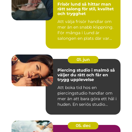
Frisör lund så hittar man
rätt salong för stil, kvalitet
och trygghet
Att välja frisör handlar om
mer än en snabb klippning.
För många i Lund är
salongen en plats där var...
01. jun
Piercing studio i malmö så
väljer du rätt och får en
trygg upplevelse
Att boka tid hos en
piercingstudio handlar om
mer än att bara göra ett hål i
huden. En seriös studio...
05. dec