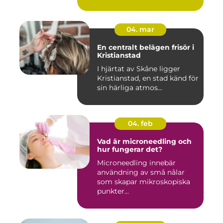
04. mar
En centralt belägen frisör i
Kristianstad
I hjärtat av Skåne ligger
Kristianstad, en stad känd för
sin härliga atmos...
04. feb
Vad är microneedling och
hur fungerar det?
Microneedling innebär
användning av små nålar
som skapar mikroskopiska
punkter...