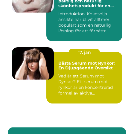
pålitlig och naturlig
skönhetsprodukt för en
strålande hud
Introduktion: Kokosolja
ansikte har blivit alltmer
populärt som en naturlig
lösning för att förbättr...
17. jan
Bästa Serum mot Rynkor:
En Djupgående Översikt
Vad är ett Serum mot
Rynkor? Ett serum mot
rynkor är en koncentrerad
formel av aktiva
ingredienser ...