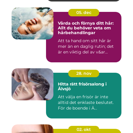
05. dec
Vårda och förnya ditt hår:
Allt du behöver veta om
hårbehandlingar
Att ta hand om sitt hår är
mer än en daglig rutin; det
är en viktig del av v&ar...
28. nov
Hitta rätt frisörsalong i
Älvsjö
Att välja en frisör är inte
alltid det enklaste beslutet.
För de boende i Ä...
02. okt