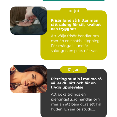
01. jul
Frisör lund så hittar man
rätt salong för stil, kvalitet
och trygghet
Att välja frisör handlar om
mer än en snabb klippning.
För många i Lund är
salongen en plats där var...
01. jun
Piercing studio i malmö så
väljer du rätt och får en
trygg upplevelse
Att boka tid hos en
piercingstudio handlar om
mer än att bara göra ett hål i
huden. En seriös studio...