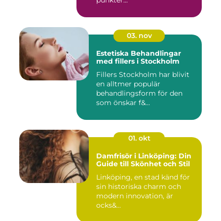
punkter...
03. nov
Estetiska Behandlingar
med fillers i Stockholm
Fillers Stockholm har blivit
en alltmer populär
behandlingsform för den
som önskar f&...
01. okt
Damfrisör i Linköping: Din
Guide till Skönhet och Stil
Linköping, en stad känd för
sin historiska charm och
modern innovation, är
ocks&...