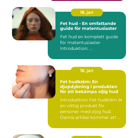
18. jan
Fet hud - En omfattande
guide för matentusiaster
Fet hud en komplett guide
för matentusiaster
Introduktion: ...
18. jan
Fet hudkräm: En
djupdykning i produkten
för att bekämpa oljig hud
Introduktion: Fet hudkräm är
en viktig produkt för
personer med oljig hud.
Denna artikel kommer att ...