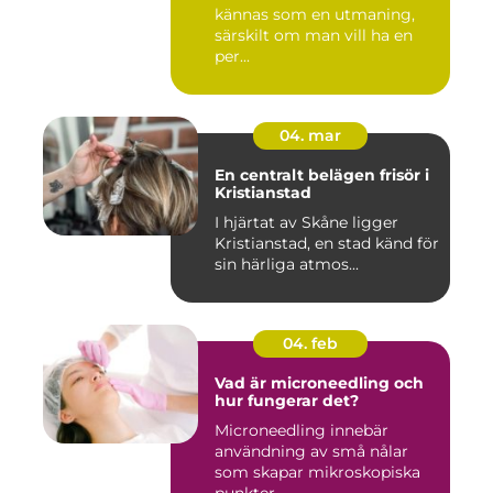
kännas som en utmaning,
särskilt om man vill ha en
per...
04. mar
En centralt belägen frisör i
Kristianstad
I hjärtat av Skåne ligger
Kristianstad, en stad känd för
sin härliga atmos...
04. feb
Vad är microneedling och
hur fungerar det?
Microneedling innebär
användning av små nålar
som skapar mikroskopiska