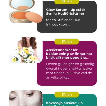
18. jan
Glow Serum - Upptäck
Synlig Hudförbättring
för en Strålande Hud
Introduktion ...
17. jan
Ansiktsmasker för
bekämpning av finnar har
blivit allt mer populära
inom skönhetsvärlden
Denna guide ger en grundlig
översikt över ansiktsmasker
mot finnar, inklusive vad de
är, vilka olika...
17. jan
Kokosolja ansikte: En