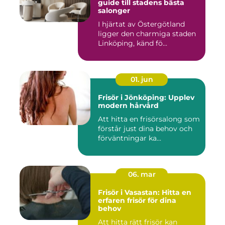
guide till stadens bästa
salonger
I hjärtat av Östergötland
ligger den charmiga staden
Linköping, känd fö...
01. jun
Frisör i Jönköping: Upplev
modern hårvård
Att hitta en frisörsalong som
förstår just dina behov och
förväntningar ka...
06. mar
Frisör i Vasastan: Hitta en
erfaren frisör för dina
behov
Att hitta rätt frisör kan