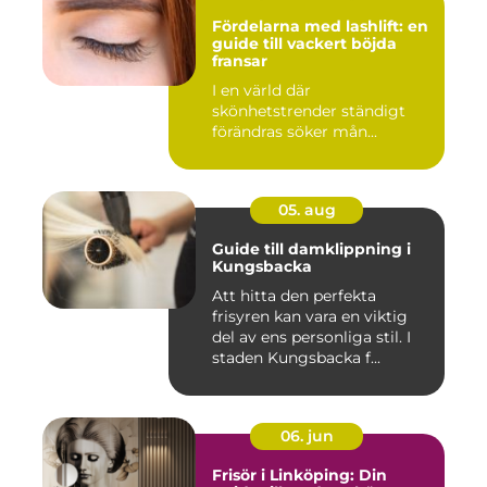
Fördelarna med lashlift: en
guide till vackert böjda
fransar
I en värld där
skönhetstrender ständigt
förändras söker mån...
05. aug
Guide till damklippning i
Kungsbacka
Att hitta den perfekta
frisyren kan vara en viktig
del av ens personliga stil. I
staden Kungsbacka f...
06. jun
Frisör i Linköping: Din