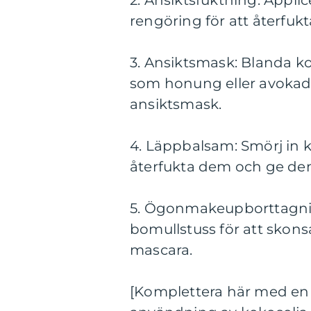
2. Ansiktsfuktning: Appli
rengöring för att återfu
3. Ansiktsmask: Blanda k
som honung eller avokado
ansiktsmask.
4. Läppbalsam: Smörj in k
återfukta dem och ge dem
5. Ögonmakeupborttagnin
bomullstuss för att skon
mascara.
[Komplettera här med en 