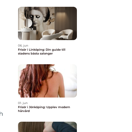
06. jun
Frisör i Linköping: Din guide till
stadens bästa salonger
01. jun
Frisör i Jönköping: Upplev modern
hårvård
ch