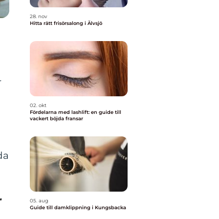
28. nov
Hitta rätt frisörsalong i Älvsjö
r
02. okt
Fördelarna med lashlift: en guide till
vackert böjda fransar
da
r
05. aug
Guide till damklippning i Kungsbacka