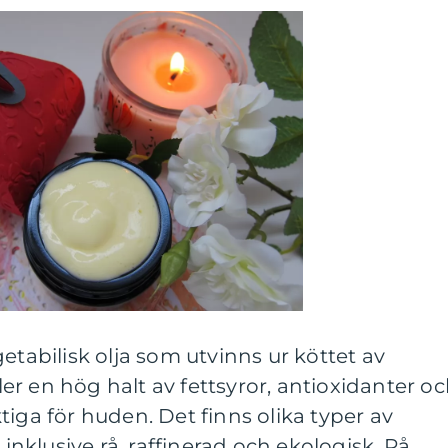
etabilisk olja som utvinns ur köttet av
r en hög halt av fettsyror, antioxidanter o
tiga för huden. Det finns olika typer av
 inklusive rå, raffinerad och ekologisk. Rå