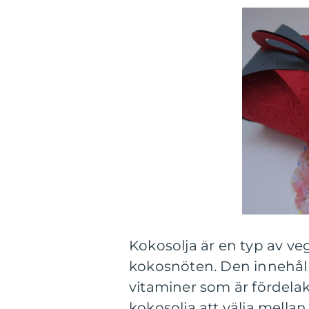
Kokosolja är en typ av veg
kokosnöten. Den innehålle
vitaminer som är fördelak
kokosolja att välja mellan,