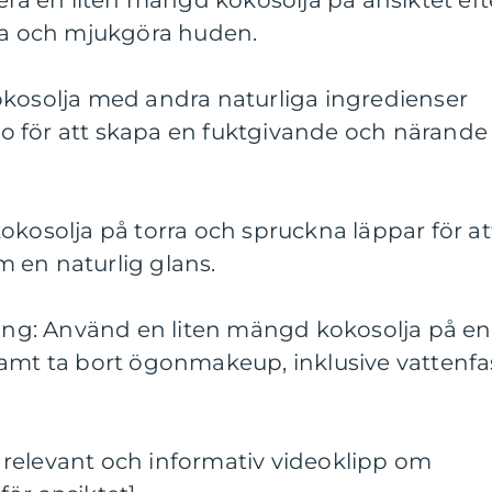
cera en liten mängd kokosolja på ansiktet eft
kta och mjukgöra huden.
okosolja med andra naturliga ingredienser
 för att skapa en fuktgivande och närande
okosolja på torra och spruckna läppar för at
 en naturlig glans.
g: Använd en liten mängd kokosolja på en
samt ta bort ögonmakeup, inklusive vattenfa
relevant och informativ videoklipp om