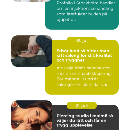
Profhilo i Stockholm handlar
om en injektionsbehandling
som återfuktar huden på
djupet o...
01. jul
Frisör lund så hittar man
rätt salong för stil, kvalitet
och trygghet
Att välja frisör handlar om
mer än en snabb klippning.
För många i Lund är
salongen en plats där var...
01. jun
Piercing studio i malmö så
väljer du rätt och får en
trygg upplevelse