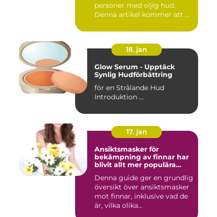
personer med oljig hud.
Denna artikel kommer att ...
18. jan
Glow Serum - Upptäck
Synlig Hudförbättring
för en Strålande Hud
Introduktion ...
17. jan
Ansiktsmasker för
bekämpning av finnar har
blivit allt mer populära
inom skönhetsvärlden
Denna guide ger en grundlig
översikt över ansiktsmasker
mot finnar, inklusive vad de
är, vilka olika...