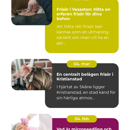
Frisör i Vasastan: Hitta en
erfaren frisör för dina
behov
Att hitta rätt frisör kan
kännas som en utmaning,
särskilt om man vill ha en
per...
04. mar
En centralt belägen frisör i
Kristianstad
I hjärtat av Skåne ligger
Kristianstad, en stad känd för
sin härliga atmos...
04. feb
Vad är microneedling och