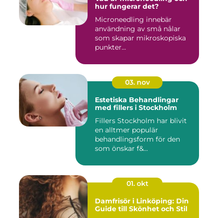
hur fungerar det?
Microneedling innebär
användning av små nålar
som skapar mikroskopiska
punkter...
03. nov
Estetiska Behandlingar
med fillers i Stockholm
Fillers Stockholm har blivit
en alltmer populär
behandlingsform för den
som önskar f&...
01. okt
Damfrisör i Linköping: Din
Guide till Skönhet och Stil