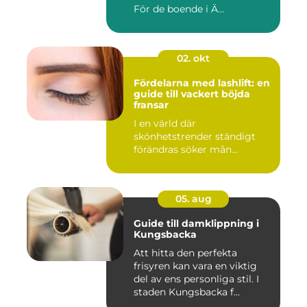
För de boende i Ä...
02. okt
Fördelarna med lashlift: en
guide till vackert böjda
fransar
I en värld där
skönhetstrender ständigt
förändras söker mån...
05. aug
Guide till damklippning i
Kungsbacka
Att hitta den perfekta
frisyren kan vara en viktig
del av ens personliga stil. I
staden Kungsbacka f...