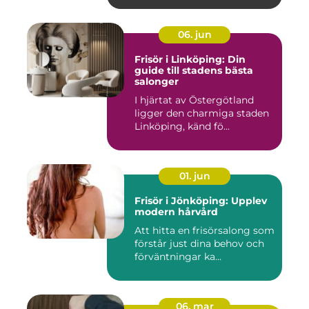
06. jun
Frisör i Linköping: Din
guide till stadens bästa
salonger
I hjärtat av Östergötland
ligger den charmiga staden
Linköping, känd fö...
01. jun
Frisör i Jönköping: Upplev
modern hårvård
Att hitta en frisörsalong som
förstår just dina behov och
förväntningar ka...
06. mar