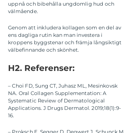
uppnå och bibehålla ungdomlig hud och
välmående.
Genom att inkludera kollagen som en del av
ens dagliga rutin kan man investera i
kroppens byggstenar och främja långsiktigt
välbefinnande och skönhet.
H2. Referenser:
– Choi FD, Sung CT, Juhasz ML, Mesinkovsk
NA. Oral Collagen Supplementation: A
Systematic Review of Dermatological
Applications. J Drugs Dermatol. 2019;18(1):9-
16.
– Proksch E, Segger D, Degwert J, Schunck M,