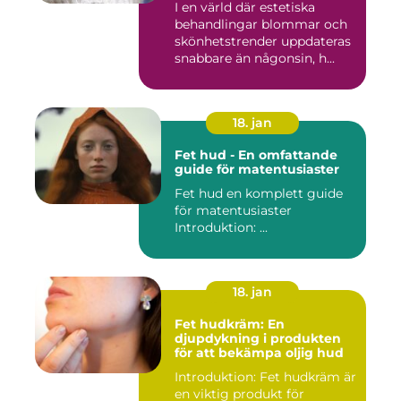
I en värld där estetiska
behandlingar blommar och
skönhetstrender uppdateras
snabbare än någonsin, h...
18. jan
Fet hud - En omfattande
guide för matentusiaster
Fet hud en komplett guide
för matentusiaster
Introduktion: ...
18. jan
Fet hudkräm: En
djupdykning i produkten
för att bekämpa oljig hud
Introduktion: Fet hudkräm är
en viktig produkt för