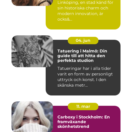
Linköping, en stad känd för
sin historiska charm och
modern innovation, är
ocks&...
04. jun
Tatuering i Malmö: Din
guide till att hitta den
perfekta studion
Tatueringar har i alla tider
varit en form av personligt
uttryck och konst. I den
skånska metr...
11. mar
Carboxy i Stockholm: En
framväxande
skönhetstrend