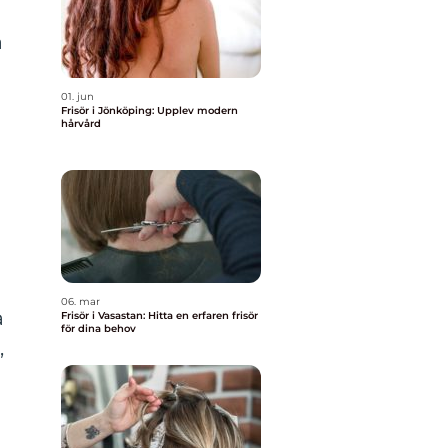
a
h
01. jun
Frisör i Jönköping: Upplev modern
hårvård
06. mar
a
Frisör i Vasastan: Hitta en erfaren frisör
för dina behov
,