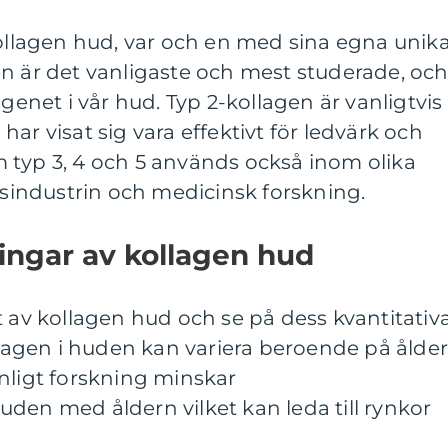
kollagen hud, var och en med sina egna unik
n är det vanligaste och mest studerade, oc
agenet i vår hud. Typ 2-kollagen är vanligtvis
ar visat sig vara effektivt för ledvärk och
 typ 3, 4 och 5 används också inom olika
industrin och medicinsk forskning.
ingar av kollagen hud
t av kollagen hud och se på dess kvantitativ
gen i huden kan variera beroende på ålder
nligt forskning minskar
den med åldern vilket kan leda till rynkor