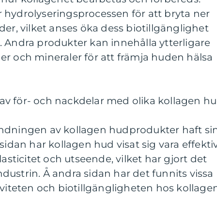
 hydrolyseringsprocessen för att bryta ner
er, vilket anses öka dess biotillgänglighet
 Andra produkter kan innehålla ytterligare
er och mineraler för att främja huden hälsa
v för- och nackdelar med olika kollagen h
ndningen av kollagen hudprodukter haft si
sidan har kollagen hud visat sig vara effekti
lasticitet och utseende, vilket har gjort det
ustrin. Å andra sidan har det funnits vissa
iviteten och biotillgängligheten hos kollage