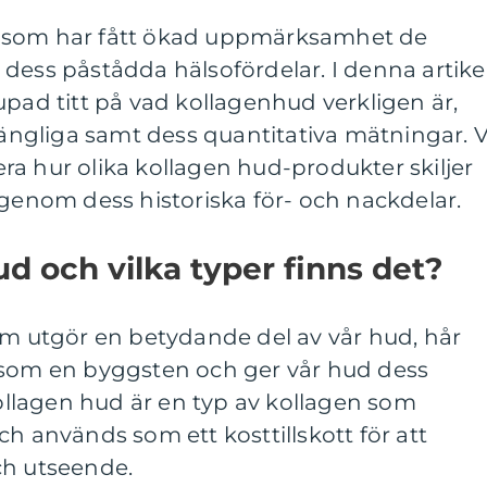
 som har fått ökad uppmärksamhet de
dess påstådda hälsofördelar. I denna artike
upad titt på vad kollagenhud verkligen är,
lgängliga samt dess quantitativa mätningar. V
a hur olika kollagen hud-produkter skiljer
igenom dess historiska för- och nackdelar.
ud och vilka typer finns det?
om utgör en betydande del av vår hud, hår
 som en byggsten och ger vår hud dess
 Kollagen hud är en typ av kollagen som
ch används som ett kosttillskott för att
ch utseende.