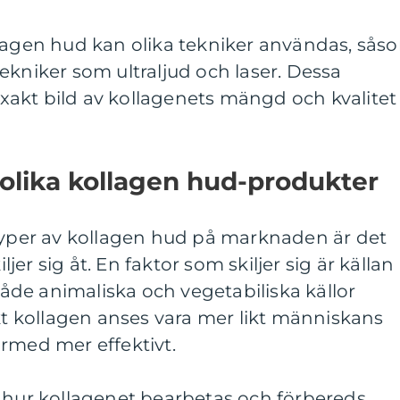
llagen hud kan olika tekniker användas, sås
ekniker som ultraljud och laser. Dessa
akt bild av kollagenets mängd och kvalitet 
 olika kollagen hud-produkter
 typer av kollagen hud på marknaden är det
iljer sig åt. En faktor som skiljer sig är källan
 både animaliska och vegetabiliska källor
skt kollagen anses vara mer likt människans
rmed mer effektivt.
 hur kollagenet bearbetas och förbereds.