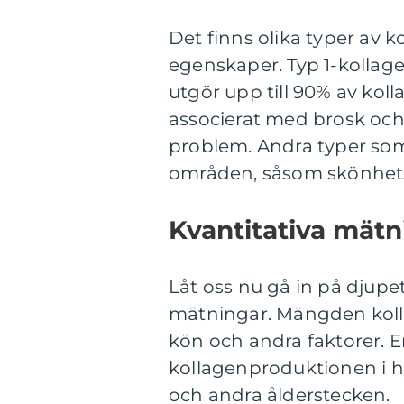
Det finns olika typer av 
egenskaper. Typ 1-kollage
utgör upp till 90% av koll
associerat med brosk och h
problem. Andra typer som
områden, såsom skönhets
Kvantitativa mätn
Låt oss nu gå in på djupe
mätningar. Mängden kolla
kön och andra faktorer. E
kollagenproduktionen i hu
och andra ålderstecken.