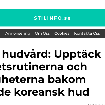
STILINFO.
se
Annonsering
Om Oss
Cookies
Kontakta Oss
tsrutinerna och
gheterna bakom
nde koreansk hud