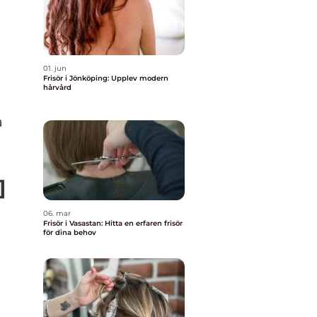
01. jun
Frisör i Jönköping: Upplev modern
hårvård
a
]
06. mar
Frisör i Vasastan: Hitta en erfaren frisör
för dina behov