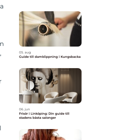
ka
en
,
05. aug
Guide till damklippning i Kungsbacka
r
06. jun
Frisör i Linköping: Din guide till
stadens bästa salonger
l