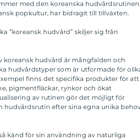
ommer med den koreanska hudvårdsrutinen
sk popkultur, har bidragit till tillväxten.
ka ”koreansk hudvård” skiljer sig från
av koreansk hudvård är mångfalden och
olika hudvårdstyper som är utformade för olik
exempel finns det specifika produkter för att
, pigmentfläckar, rynkor och ökat
alisering av rutinen gör det möjligt för
n hudvårdsrutin efter sina egna unika beho
å känd för sin användning av naturliga