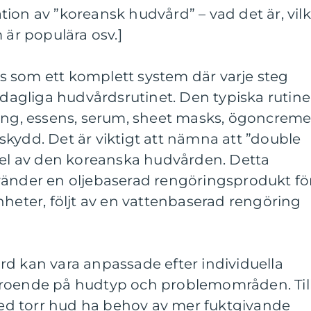
ion av ”koreansk hudvård” – vad det är, vil
 är populära osv.]
 som ett komplett system där varje steg
t dagliga hudvårdsrutinet. Den typiska rutin
ning, essens, serum, sheet masks, ögoncreme
kydd. Det är viktigt att nämna att ”double
 del av den koreanska hudvården. Detta
vänder en oljebaserad rengöringsprodukt fö
nheter, följt av en vattenbaserad rengöring
rd kan vara anpassade efter individuella
eroende på hudtyp och problemområden. Til
d torr hud ha behov av mer fuktgivande