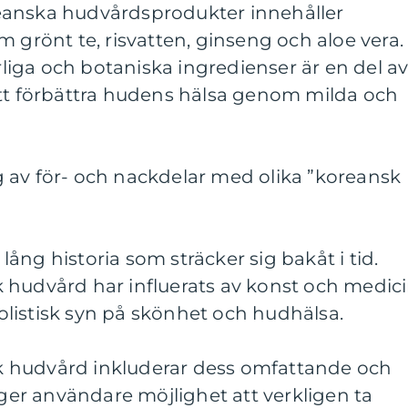
eanska hudvårdsprodukter innehåller
m grönt te, risvatten, ginseng och aloe vera.
iga och botaniska ingredienser är en del a
att förbättra hudens hälsa genom milda och
 av för- och nackdelar med olika ”koreansk
ång historia som sträcker sig bakåt i tid.
 hudvård har influerats av konst och medici
 holistisk syn på skönhet och hudhälsa.
 hudvård inkluderar dess omfattande och
 ger användare möjlighet att verkligen ta