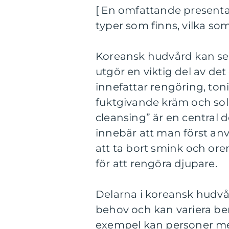
[ En omfattande presentat
typer som finns, vilka som
Koreansk hudvård kan ses
utgör en viktig del av de
innefattar rengöring, to
fuktgivande kräm och sols
cleansing” är en central
innebär att man först an
att ta bort smink och ore
för att rengöra djupare.
Delarna i koreansk hudvå
behov och kan variera b
exempel kan personer me