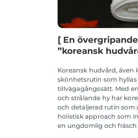
[ En övergripande
”koreansk hudvår
Koreansk hudvård, även kä
skönhetsrutin som hyllas f
tillvägagångssätt. Med en
och strålande hy har kor
och detaljerad rutin som 
holistisk approach som in
en ungdomlig och fräsch 