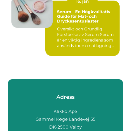
16. jan
Serum - En Högkvalitativ
Guide för Mat- och
Dryckesentusiaster
Översikt och Grundlig
Förståelse av Serum Serum
är en viktig ingrediens som
används inom matlagning...
Adress