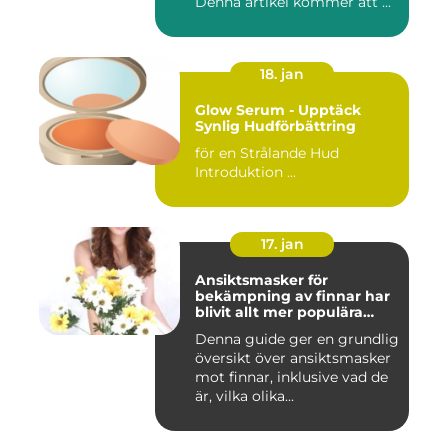
Denna artikel kommer att ...
18. jan
Glow Serum - Upptäck
Synlig Hudförbättring
för en Strålande Hud
Introduktion ...
17. jan
Ansiktsmasker för
bekämpning av finnar har
blivit allt mer populära
inom skönhetsvärlden
Denna guide ger en grundlig
översikt över ansiktsmasker
mot finnar, inklusive vad de
är, vilka olika...