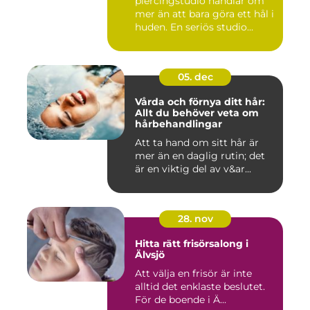
piercingstudio handlar om
mer än att bara göra ett hål i
huden. En seriös studio...
05. dec
Vårda och förnya ditt hår:
Allt du behöver veta om
hårbehandlingar
Att ta hand om sitt hår är
mer än en daglig rutin; det
är en viktig del av v&ar...
28. nov
Hitta rätt frisörsalong i
Älvsjö
Att välja en frisör är inte
alltid det enklaste beslutet.
För de boende i Ä...