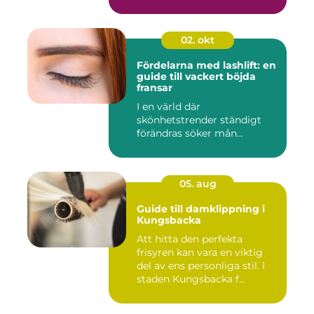
02. okt
Fördelarna med lashlift: en
guide till vackert böjda
fransar
I en värld där
skönhetstrender ständigt
förändras söker mån...
05. aug
Guide till damklippning i
Kungsbacka
Att hitta den perfekta
frisyren kan vara en viktig
del av ens personliga stil. I
staden Kungsbacka f...