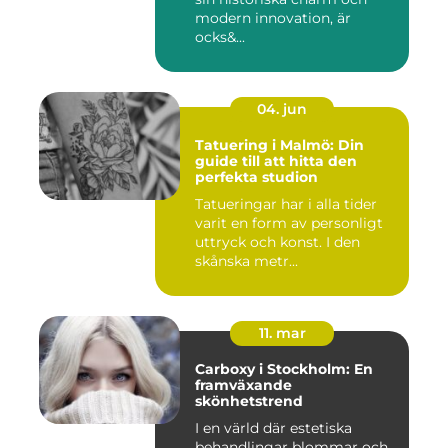
modern innovation, är
ocks&...
04. jun
Tatuering i Malmö: Din
guide till att hitta den
perfekta studion
Tatueringar har i alla tider
varit en form av personligt
uttryck och konst. I den
skånska metr...
11. mar
Carboxy i Stockholm: En
framväxande
skönhetstrend
I en värld där estetiska
behandlingar blommar och