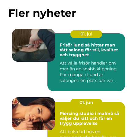
Fler nyheter
01. jul
Frisör lund så hittar man
rätt salong för stil, kvalitet
och trygghet
Att välja frisör handlar om
mer än en snabb klippning.
För många i Lund är
salongen en plats där var...
01. jun
Piercing studio i malmö så
väljer du rätt och får en
trygg upplevelse
Att boka tid hos en