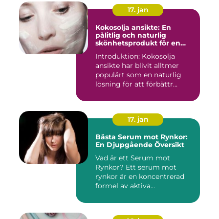
17. jan
Kokosolja ansikte: En
pålitlig och naturlig
skönhetsprodukt för en
strålande hud
Introduktion: Kokosolja
ansikte har blivit alltmer
populärt som en naturlig
lösning för att förbättr...
17. jan
Bästa Serum mot Rynkor:
En Djupgående Översikt
Vad är ett Serum mot
Rynkor? Ett serum mot
rynkor är en koncentrerad
formel av aktiva
ingredienser ...