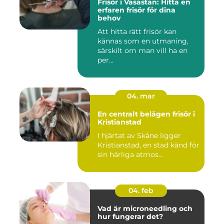
Frisör i Vasastan: Hitta en
erfaren frisör för dina
behov
Att hitta rätt frisör kan
kännas som en utmaning,
särskilt om man vill ha en
per...
04. mar
En centralt belägen frisör i
Kristianstad
I hjärtat av Skåne ligger
Kristianstad, en stad känd för
sin härliga atmos...
04. feb
Vad är microneedling och
hur fungerar det?