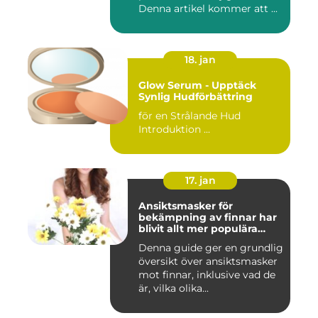
Denna artikel kommer att ...
18. jan
Glow Serum - Upptäck
Synlig Hudförbättring
för en Strålande Hud
Introduktion ...
17. jan
Ansiktsmasker för
bekämpning av finnar har
blivit allt mer populära
inom skönhetsvärlden
Denna guide ger en grundlig
översikt över ansiktsmasker
mot finnar, inklusive vad de
är, vilka olika...