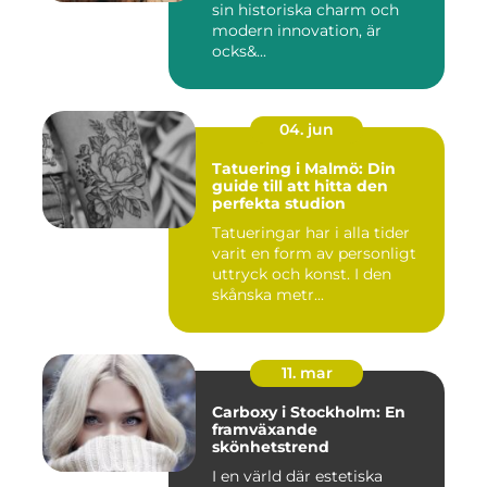
sin historiska charm och
modern innovation, är
ocks&...
04. jun
Tatuering i Malmö: Din
guide till att hitta den
perfekta studion
Tatueringar har i alla tider
varit en form av personligt
uttryck och konst. I den
skånska metr...
11. mar
Carboxy i Stockholm: En
framväxande
skönhetstrend
I en värld där estetiska