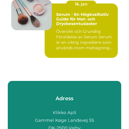
16. jan
Serum - En Högkvalitativ
Guide för Mat- och
Dryckesentusiaster
Översikt och Grundlig
Förståelse av Serum Serum
är en viktig ingrediens som
används inom matlagning...
Adress