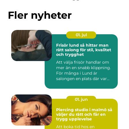
Fler nyheter
01. jul
Frisör lund så hittar man
rätt salong för stil, kvalitet
och trygghet
Att välja frisör handlar om
mer än en snabb klippning.
För många i Lund är
salongen en plats där var...
01. jun
Piercing studio i malmö så
väljer du rätt och får en
trygg upplevelse
Att boka tid hos en