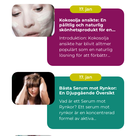
17. jan
Kokosolja ansikte: En
pålitlig och naturlig
skönhetsprodukt för en
strålande hud
Introduktion: Kokosolja
ansikte har blivit alltmer
populärt som en naturlig
lösning för att förbättr...
17. jan
Bästa Serum mot Rynkor:
En Djupgående Översikt
Vad är ett Serum mot
Rynkor? Ett serum mot
rynkor är en koncentrerad
formel av aktiva
ingredienser ...