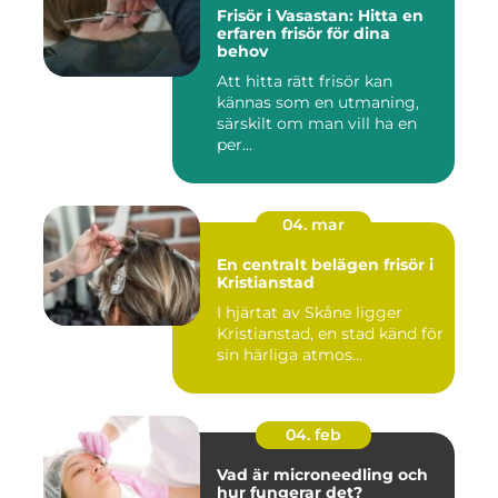
Frisör i Vasastan: Hitta en
erfaren frisör för dina
behov
Att hitta rätt frisör kan
kännas som en utmaning,
särskilt om man vill ha en
per...
04. mar
En centralt belägen frisör i
Kristianstad
I hjärtat av Skåne ligger
Kristianstad, en stad känd för
sin härliga atmos...
04. feb
Vad är microneedling och
hur fungerar det?