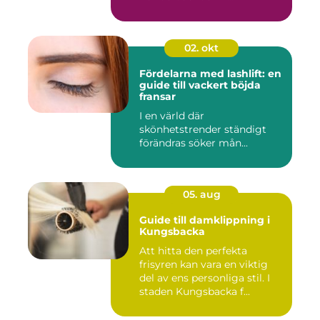
02. okt
Fördelarna med lashlift: en
guide till vackert böjda
fransar
I en värld där
skönhetstrender ständigt
förändras söker mån...
05. aug
Guide till damklippning i
Kungsbacka
Att hitta den perfekta
frisyren kan vara en viktig
del av ens personliga stil. I
staden Kungsbacka f...