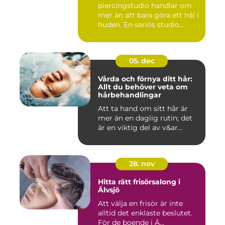
piercingstudio handlar om
mer än att bara göra ett hål i
huden. En seriös studio...
05. dec
Vårda och förnya ditt hår:
Allt du behöver veta om
hårbehandlingar
Att ta hand om sitt hår är
mer än en daglig rutin; det
är en viktig del av v&ar...
28. nov
Hitta rätt frisörsalong i
Älvsjö
Att välja en frisör är inte
alltid det enklaste beslutet.
För de boende i Ä...