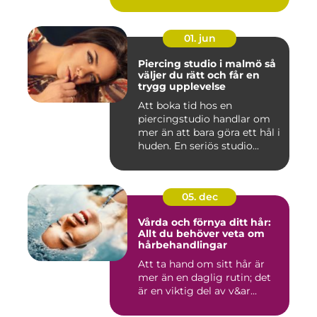
01. jun
Piercing studio i malmö så
väljer du rätt och får en
trygg upplevelse
Att boka tid hos en
piercingstudio handlar om
mer än att bara göra ett hål i
huden. En seriös studio...
05. dec
Vårda och förnya ditt hår:
Allt du behöver veta om
hårbehandlingar
Att ta hand om sitt hår är
mer än en daglig rutin; det
är en viktig del av v&ar...