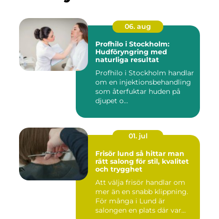
06. aug
Profhilo i Stockholm:
Hudföryngring med
naturliga resultat
Profhilo i Stockholm handlar
om en injektionsbehandling
som återfuktar huden på
djupet o...
01. jul
Frisör lund så hittar man
rätt salong för stil, kvalitet
och trygghet
Att välja frisör handlar om
mer än en snabb klippning.
För många i Lund är
salongen en plats där var...