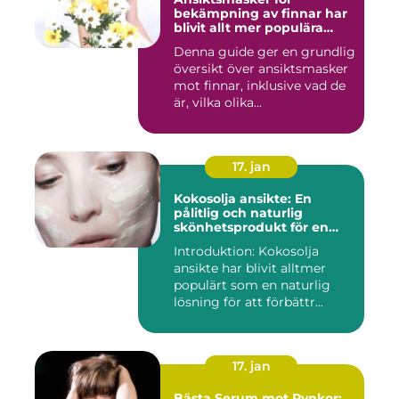
bekämpning av finnar har
blivit allt mer populära
inom skönhetsvärlden
Denna guide ger en grundlig
översikt över ansiktsmasker
mot finnar, inklusive vad de
är, vilka olika...
17. jan
Kokosolja ansikte: En
pålitlig och naturlig
skönhetsprodukt för en
strålande hud
Introduktion: Kokosolja
ansikte har blivit alltmer
populärt som en naturlig
lösning för att förbättr...
17. jan
Bästa Serum mot Rynkor: