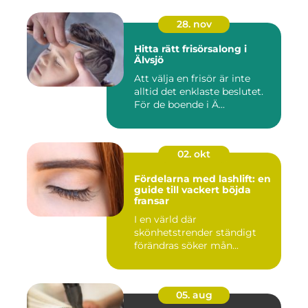
28. nov
Hitta rätt frisörsalong i
Älvsjö
Att välja en frisör är inte
alltid det enklaste beslutet.
För de boende i Ä...
02. okt
Fördelarna med lashlift: en
guide till vackert böjda
fransar
I en värld där
skönhetstrender ständigt
förändras söker mån...
05. aug