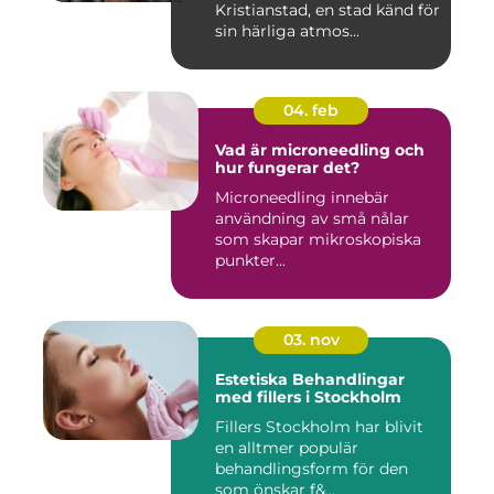
Kristianstad, en stad känd för
sin härliga atmos...
04. feb
Vad är microneedling och
hur fungerar det?
Microneedling innebär
användning av små nålar
som skapar mikroskopiska
punkter...
03. nov
Estetiska Behandlingar
med fillers i Stockholm
Fillers Stockholm har blivit
en alltmer populär
behandlingsform för den
som önskar f&...