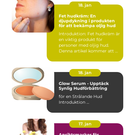
18. jan
Fet hudkräm: En
djupdykning i produkten
för att bekämpa oljig hud
Introduktion: Fet hudkräm är
en viktig produkt för
personer med oljig hud.
Denna artikel kommer att ...
18. jan
Glow Serum - Upptäck
Synlig Hudförbättring
för en Strålande Hud
Introduktion ...
17. jan
Ansiktsmasker för