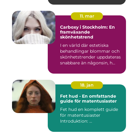
11. mar
Carboxy i Stockholm: En
framväxande
skönhetstrend
I en värld där estetiska
behandlingar blommar och
skönhetstrender uppdateras
snabbare än någonsin, h...
18. jan
Fet hud - En omfattande
guide för matentusiaster
Fet hud en komplett guide
för matentusiaster
Introduktion: ...