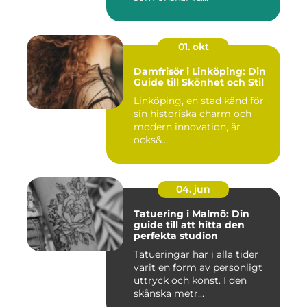
01. okt
Damfrisör i Linköping: Din
Guide till Skönhet och Stil
Linköping, en stad känd för
sin historiska charm och
modern innovation, är
ocks&...
04. jun
Tatuering i Malmö: Din
guide till att hitta den
perfekta studion
Tatueringar har i alla tider
varit en form av personligt
uttryck och konst. I den
skånska metr...