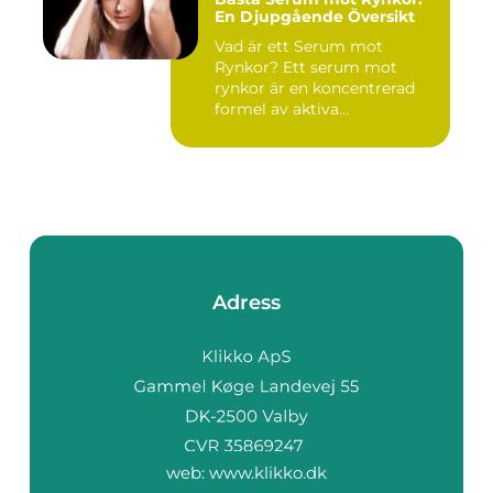
En Djupgående Översikt
Vad är ett Serum mot
Rynkor? Ett serum mot
rynkor är en koncentrerad
formel av aktiva
ingredienser ...
Adress
web:
www.klikko.dk