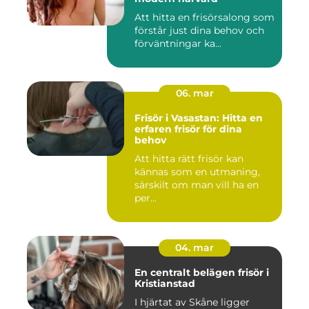
Att hitta en frisörsalong som
förstår just dina behov och
förväntningar ka...
06. mar
Frisör i Vasastan: Hitta en
erfaren frisör för dina
behov
Att hitta rätt frisör kan
kännas som en utmaning,
särskilt om man vill ha en
per...
04. mar
En centralt belägen frisör i
Kristianstad
I hjärtat av Skåne ligger