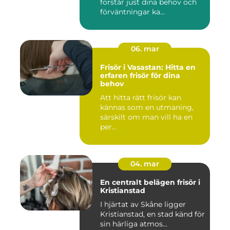
förstår just dina behov och
förväntningar ka...
06. mar
Frisör i Vasastan: Hitta en
erfaren frisör för dina
behov
Att hitta rätt frisör kan
kännas som en utmaning,
särskilt om man vill ha en
per...
04. mar
En centralt belägen frisör i
Kristianstad
I hjärtat av Skåne ligger
Kristianstad, en stad känd för
sin härliga atmos...