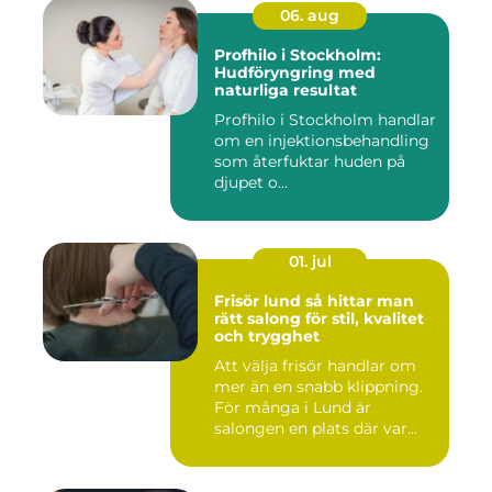
06. aug
Profhilo i Stockholm:
Hudföryngring med
naturliga resultat
Profhilo i Stockholm handlar
om en injektionsbehandling
som återfuktar huden på
djupet o...
01. jul
Frisör lund så hittar man
rätt salong för stil, kvalitet
och trygghet
Att välja frisör handlar om
mer än en snabb klippning.
För många i Lund är
salongen en plats där var...