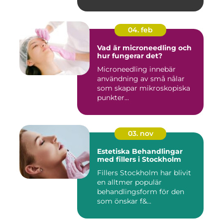
04. feb
Vad är microneedling och
hur fungerar det?
Microneedling innebär
användning av små nålar
som skapar mikroskopiska
punkter...
03. nov
Estetiska Behandlingar
med fillers i Stockholm
Fillers Stockholm har blivit
en alltmer populär
behandlingsform för den
som önskar f&...