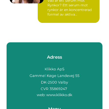
Vad är ett Serum mot
Rynkor? Ett serum mot
rynkor är en koncentrerad
formel av aktiva
ingredienser ...
Adress
web:
www.klikko.dk
Menu