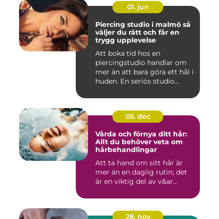
01. jun
Piercing studio i malmö så
väljer du rätt och får en
trygg upplevelse
Att boka tid hos en
piercingstudio handlar om
mer än att bara göra ett hål i
huden. En seriös studio...
05. dec
Vårda och förnya ditt hår:
Allt du behöver veta om
hårbehandlingar
Att ta hand om sitt hår är
mer än en daglig rutin; det
är en viktig del av v&ar...
28. nov