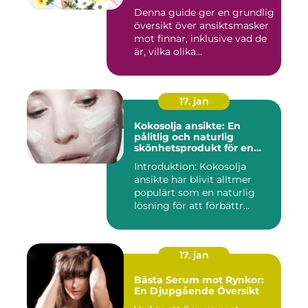
inom skönhetsvärlden
Denna guide ger en grundlig
översikt över ansiktsmasker
mot finnar, inklusive vad de
är, vilka olika...
17. jan
Kokosolja ansikte: En
pålitlig och naturlig
skönhetsprodukt för en
strålande hud
Introduktion: Kokosolja
ansikte har blivit alltmer
populärt som en naturlig
lösning för att förbättr...
17. jan
Bästa Serum mot Rynkor:
En Djupgående Översikt