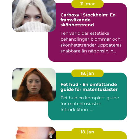
11. mar
Carboxy i Stockholm: En
framväxande
skönhetstrend
I en värld där estetiska
behandlingar blommar och
skönhetstrender uppdateras
snabbare än någonsin, h...
18. jan
Fet hud - En omfattande
guide för matentusiaster
Fet hud en komplett guide
för matentusiaster
Introduktion: ...
18. jan