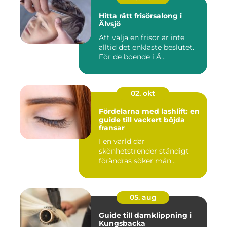
Hitta rätt frisörsalong i
Älvsjö
Att välja en frisör är inte
alltid det enklaste beslutet.
För de boende i Ä...
02. okt
Fördelarna med lashlift: en
guide till vackert böjda
fransar
I en värld där
skönhetstrender ständigt
förändras söker mån...
05. aug
Guide till damklippning i
Kungsbacka