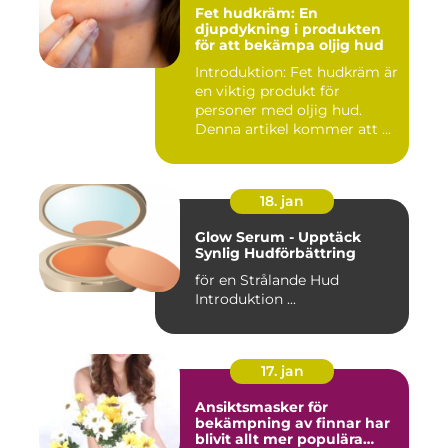
Fet hudkräm: En
djupdykning i produkten
för att bekämpa oljig hud
Introduktion: Fet hudkräm är
en viktig produkt för
personer med oljig hud.
Denna artikel kommer att ...
18. jan
Glow Serum - Upptäck
Synlig Hudförbättring
för en Strålande Hud
Introduktion ...
17. jan
Ansiktsmasker för
bekämpning av finnar har
blivit allt mer populära