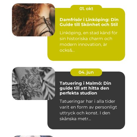
01. okt
Damfrisör i Linköping: Din
Guide till Skönhet och Stil
Linköping, en stad känd för
sin historiska charm och
modern innovation, är
ocks&...
04. jun
Tatuering i Malmö: Din
guide till att hitta den
perfekta studion
Tatueringar har i alla tider
varit en form av personligt
uttryck och konst. I den
skånska metr...