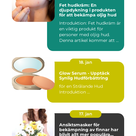
Fet hudkräm: En
djupdykning i produkten
för att bekämpa oljig hud
Introduktion: Fet hudkräm är
en viktig produkt för
personer med oljig hud.
Denna artikel kommer att ...
18. jan
Glow Serum - Upptäck
Synlig Hudförbättring
för en Strålande Hud
Introduktion ...
17. jan
Ansiktsmasker för
bekämpning av finnar har
blivit allt mer populära