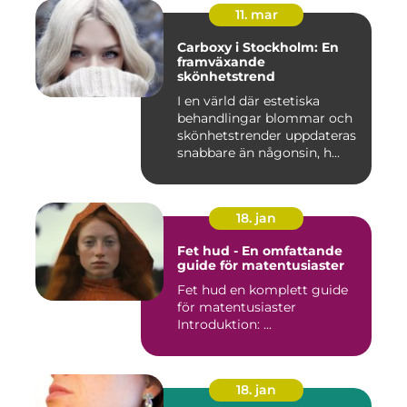
11. mar
Carboxy i Stockholm: En
framväxande
skönhetstrend
I en värld där estetiska
behandlingar blommar och
skönhetstrender uppdateras
snabbare än någonsin, h...
18. jan
Fet hud - En omfattande
guide för matentusiaster
Fet hud en komplett guide
för matentusiaster
Introduktion: ...
18. jan