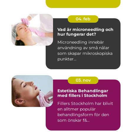
04. feb
Vad är microneedling och
hur fungerar det?
Microneedling innebär
användning av små nålar
som skapar mikroskopiska
punkter...
03. nov
Estetiska Behandlingar
med fillers i Stockholm
Fillers Stockholm har blivit
en alltmer populär
behandlingsform för den
som önskar f&...