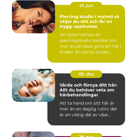
01. jun
Piercing studio i malmö så
väljer du rätt och får en
trygg upplevelse
Att boka tid hos en
piercingstudio handlar om
mer än att bara göra ett hål i
huden. En seriös studio...
05. dec
Vårda och förnya ditt hår:
Allt du behöver veta om
hårbehandlingar
Att ta hand om sitt hår är
mer än en daglig rutin; det
är en viktig del av v&ar...
28. nov