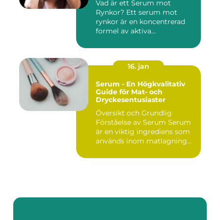
Vad är ett Serum mot
Rynkor? Ett serum mot
rynkor är en koncentrerad
formel av aktiva
ingredienser ...
16. jan
Serum - En Högkvalitativ
Guide för Mat- och
Dryckesentusiaster
Översikt och Grundlig
Förståelse av Serum Serum
är en viktig ingrediens som
används inom matlagning...