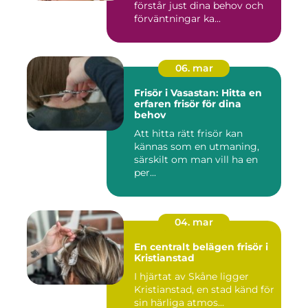
förstår just dina behov och
förväntningar ka...
06. mar
Frisör i Vasastan: Hitta en
erfaren frisör för dina
behov
Att hitta rätt frisör kan
kännas som en utmaning,
särskilt om man vill ha en
per...
04. mar
En centralt belägen frisör i
Kristianstad
I hjärtat av Skåne ligger
Kristianstad, en stad känd för
sin härliga atmos...