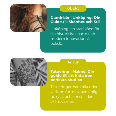
01. okt
Damfrisör i Linköping: Din
Guide till Skönhet och Stil
Linköping, en stad känd för
sin historiska charm och
modern innovation, är
ocks&...
04. jun
Tatuering i Malmö: Din
guide till att hitta den
perfekta studion
Tatueringar har i alla tider
varit en form av personligt
uttryck och konst. I den
skånska metr...