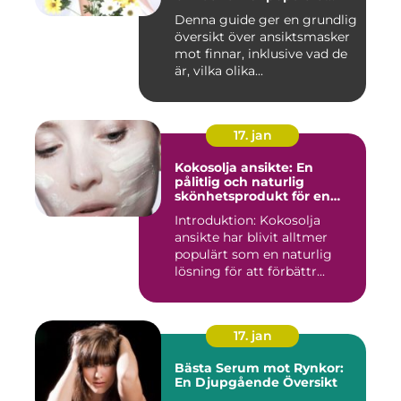
inom skönhetsvärlden
Denna guide ger en grundlig
översikt över ansiktsmasker
mot finnar, inklusive vad de
är, vilka olika...
17. jan
Kokosolja ansikte: En
pålitlig och naturlig
skönhetsprodukt för en
strålande hud
Introduktion: Kokosolja
ansikte har blivit alltmer
populärt som en naturlig
lösning för att förbättr...
17. jan
Bästa Serum mot Rynkor:
En Djupgående Översikt