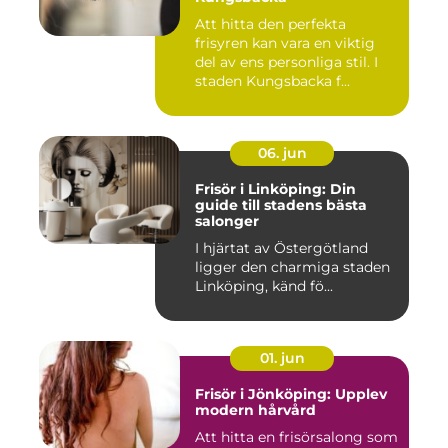
Att hitta den perfekta
frisyren kan vara en viktig
del av ens personliga stil. I
staden Kungsbacka f...
06. jun
Frisör i Linköping: Din
guide till stadens bästa
salonger
I hjärtat av Östergötland
ligger den charmiga staden
Linköping, känd fö...
01. jun
Frisör i Jönköping: Upplev
modern hårvård
Att hitta en frisörsalong som