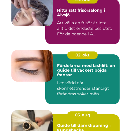
Hitta rätt frisörsalong i
Älvsjö
Att välja en frisör är inte
alltid det enklaste beslutet.
För de boende i Ä...
02. okt
Fördelarna med lashlift: en
guide till vackert böjda
fransar
I en värld där
skönhetstrender ständigt
förändras söker mån...
05. aug
Guide till damklippning i
Kungsbacka