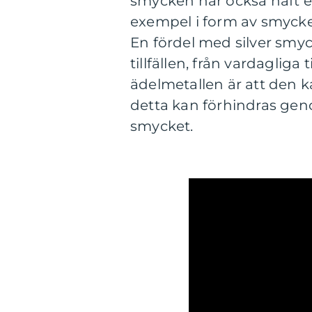
smycken har också haft en
exempel i form av smycke
En fördel med silver smyck
tillfällen, från vardagli
ädelmetallen är att den k
detta kan förhindras ge
smycket.