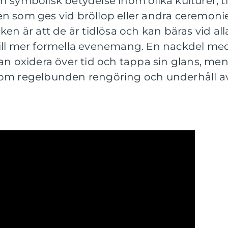
 symbolisk betydelse inom olika kulturer, ti
n som ges vid bröllop eller andra ceremonie
en är att de är tidlösa och kan bäras vid all
ga till mer formella evenemang. En nackdel me
an oxidera över tid och tappa sin glans, me
nom regelbunden rengöring och underhåll a