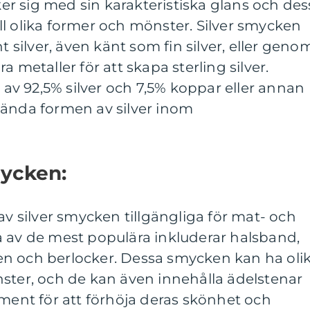
r sig med sin karakteristiska glans och des
l olika former och mönster. Silver smycken
t silver, även känt som fin silver, eller geno
a metaller för att skapa sterling silver.
r av 92,5% silver och 7,5% koppar eller annan
vända formen av silver inom
mycken:
av silver smycken tillgängliga för mat- och
a av de mest populära inkluderar halsband,
n och berlocker. Dessa smycken kan ha oli
ster, och de kan även innehålla ädelstenar
ement för att förhöja deras skönhet och