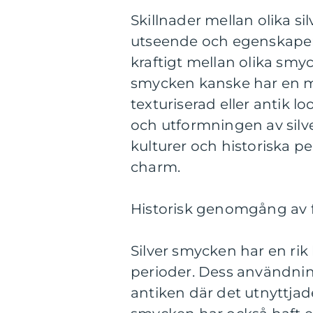
Skillnader mellan olika s
utseende och egenskaper. 
kraftigt mellan olika smyck
smycken kanske har en m
texturiserad eller antik lo
och utformningen av silve
kulturer och historiska p
charm.
Historisk genomgång av f
Silver smycken har en rik 
perioder. Dess användnin
antiken där det utnyttjade