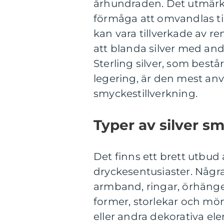
århundraden. Det utmärke
förmåga att omvandlas til
kan vara tillverkade av ren
att blanda silver med andr
Sterling silver, som bestå
legering, är den mest an
smyckestillverkning.
Typer av silver s
Det finns ett brett utbud 
dryckesentusiaster. Någr
armband, ringar, örhänge
former, storlekar och mön
eller andra dekorativa el