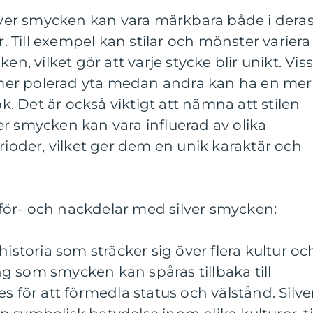
ilver smycken kan vara märkbara både i dera
Till exempel kan stilar och mönster variera
en, vilket gör att varje stycke blir unikt. Vis
er polerad yta medan andra kan ha en mer
ok. Det är också viktigt att nämna att stilen
r smycken kan vara influerad av olika
erioder, vilket ger dem en unik karaktär och
ör- och nackdelar med silver smycken:
historia som sträcker sig över flera kultur oc
g som smycken kan spåras tillbaka till
s för att förmedla status och välstånd. Silve