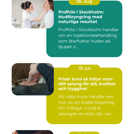
06. aug
Profhilo i Stockholm:
Hudföryngring med
naturliga resultat
Profhilo i Stockholm handlar
om en injektionsbehandling
som återfuktar huden på
djupet o...
01. jul
Frisör lund så hittar man
rätt salong för stil, kvalitet
och trygghet
Att välja frisör handlar om
mer än en snabb klippning.
För många i Lund är
salongen en plats där var...