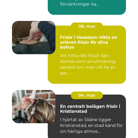
förväntningar ka...
06. mar
Frisör i Vasastan: Hitta en
erfaren frisör för dina
behov
Att hitta rätt frisör kan
kännas som en utmaning,
särskilt om man vill ha en
per...
04. mar
En centralt belägen frisör i
Kristianstad
I hjärtat av Skåne ligger
Kristianstad, en stad känd för
sin härliga atmos...