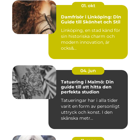
01. okt
Damfrisör i Linköping: Din
Guide till Skönhet och Stil
Linköping, en stad känd för
sin historiska charm och
modern innovation, är
ocks&...
04. jun
Tatuering i Malmö: Din
guide till att hitta den
perfekta studion
Tatueringar har i alla tider
varit en form av personligt
uttryck och konst. I den
skånska metr...