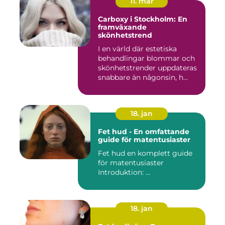
11. mar
Carboxy i Stockholm: En
framväxande
skönhetstrend
I en värld där estetiska
behandlingar blommar och
skönhetstrender uppdateras
snabbare än någonsin, h...
18. jan
Fet hud - En omfattande
guide för matentusiaster
Fet hud en komplett guide
för matentusiaster
Introduktion: ...
18. jan