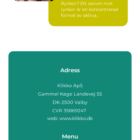
Rynkor? Ett serum mot
rynkor är en koncentrerad
formel av aktiva
ingredienser ...
Adress
web:
www.klikko.dk
Menu