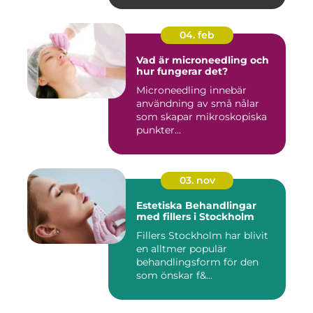
04. feb
Vad är microneedling och
hur fungerar det?
Microneedling innebär
användning av små nålar
som skapar mikroskopiska
punkter...
03. nov
Estetiska Behandlingar
med fillers i Stockholm
Fillers Stockholm har blivit
en alltmer populär
behandlingsform för den
som önskar f&...