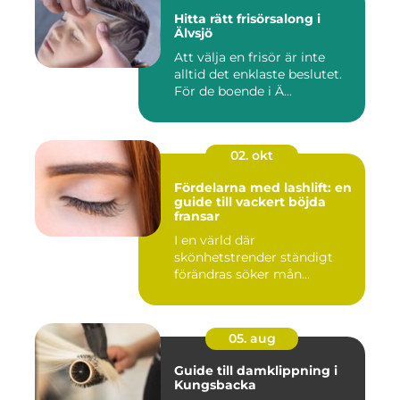
Hitta rätt frisörsalong i
Älvsjö
Att välja en frisör är inte
alltid det enklaste beslutet.
För de boende i Ä...
02. okt
Fördelarna med lashlift: en
guide till vackert böjda
fransar
I en värld där
skönhetstrender ständigt
förändras söker mån...
05. aug
Guide till damklippning i
Kungsbacka