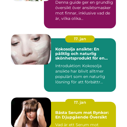
Denna guide ger en grundlig
översikt över ansiktsmasker
mot finnar, inklusive vad de
är, vilka olika...
17. jan
Kokosolja ansikte: En
pålitlig och naturlig
skönhetsprodukt för en
strålande hud
Introduktion: Kokosolja
ansikte har blivit alltmer
populärt som en naturlig
lösning för att förbättr...
17. jan
Bästa Serum mot Rynkor:
En Djupgående Översikt
Vad är ett Serum mot