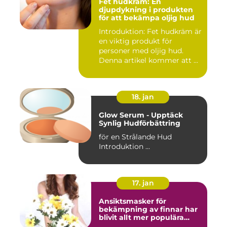
Fet hudkräm: En
djupdykning i produkten
för att bekämpa oljig hud
Introduktion: Fet hudkräm är
en viktig produkt för
personer med oljig hud.
Denna artikel kommer att ...
18. jan
Glow Serum - Upptäck
Synlig Hudförbättring
för en Strålande Hud
Introduktion ...
17. jan
Ansiktsmasker för
bekämpning av finnar har
blivit allt mer populära
inom skönhetsvärlden