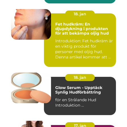
18. jan
Fet hudkräm: En
djupdykning i produkten
för att bekämpa oljig hud
Introduktion: Fet hudkräm är
en viktig produkt för
personer med oljig hud.
Denna artikel kommer att ...
18. jan
Glow Serum - Upptäck
Synlig Hudförbättring
för en Strålande Hud
Introduktion ...
17. jan