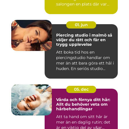
salongen en plats där var...
01. jun
Piercing studio i malmö så
väljer du rätt och får en
trygg upplevelse
Att boka tid hos en
piercingstudio handlar om
mer än att bara göra ett hål i
huden. En seriös studio...
05. dec
Vårda och förnya ditt hår:
Allt du behöver veta om
hårbehandlingar
Att ta hand om sitt hår är
mer än en daglig rutin; det
är en viktig del av v&ar...