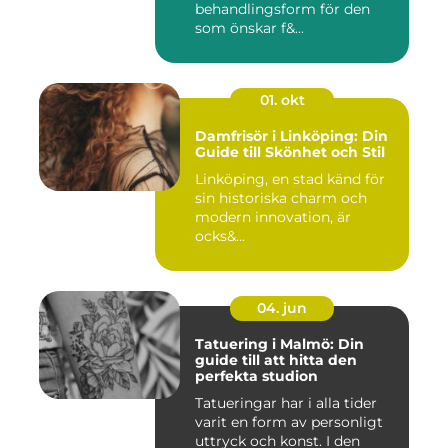
behandlingsform för den
som önskar f&...
01. okt
Damfrisör i Linköping: Din
Guide till Skönhet och Stil
Linköping, en stad känd för
sin historiska charm och
modern innovation, är
ocks&...
04. jun
Tatuering i Malmö: Din
guide till att hitta den
perfekta studion
Tatueringar har i alla tider
varit en form av personligt
uttryck och konst. I den