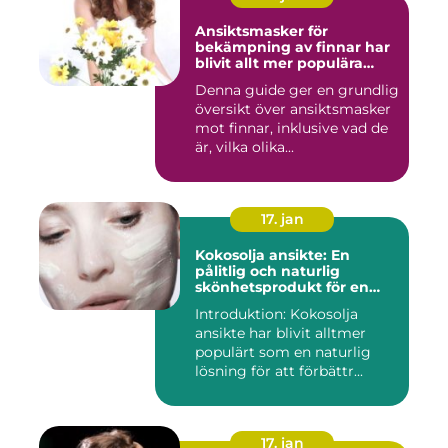
Ansiktsmasker för
bekämpning av finnar har
blivit allt mer populära
inom skönhetsvärlden
Denna guide ger en grundlig
översikt över ansiktsmasker
mot finnar, inklusive vad de
är, vilka olika...
17. jan
Kokosolja ansikte: En
pålitlig och naturlig
skönhetsprodukt för en
strålande hud
Introduktion: Kokosolja
ansikte har blivit alltmer
populärt som en naturlig
lösning för att förbättr...
17. jan