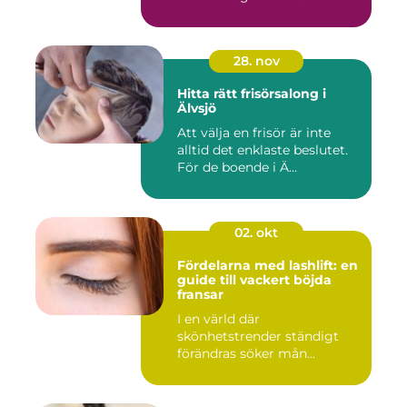
28. nov
Hitta rätt frisörsalong i
Älvsjö
Att välja en frisör är inte
alltid det enklaste beslutet.
För de boende i Ä...
02. okt
Fördelarna med lashlift: en
guide till vackert böjda
fransar
I en värld där
skönhetstrender ständigt
förändras söker mån...