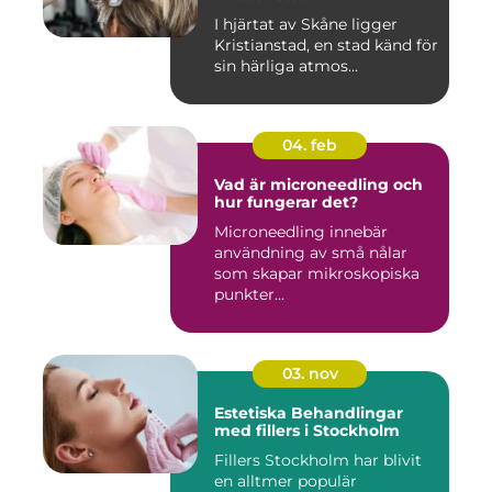
I hjärtat av Skåne ligger
Kristianstad, en stad känd för
sin härliga atmos...
04. feb
Vad är microneedling och
hur fungerar det?
Microneedling innebär
användning av små nålar
som skapar mikroskopiska
punkter...
03. nov
Estetiska Behandlingar
med fillers i Stockholm
Fillers Stockholm har blivit
en alltmer populär