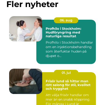
Fler nyheter
06. aug
Profhilo i Stockholm:
Hudföryngring med
naturliga resultat
Profhilo i Stockholm handlar
om en injektionsbehandling
som återfuktar huden på
djupet o...
01. jul
Frisör lund så hittar man
rätt salong för stil, kvalitet
och trygghet
Att välja frisör handlar om
mer än en snabb klippning.
För många i Lund är