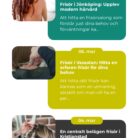
Frisör i Jönköping: Upplev
modern hårvård
Att hitta en frisörsalong som
förstår just dina behov och
förväntningar ka...
06. mar
Frisör i Vasastan: Hitta en
erfaren frisör för dina
behov
Att hitta rätt frisör kan
kännas som en utmaning,
särskilt om man vill ha en
per...
04. mar
En centralt belägen frisör i
Kristianstad