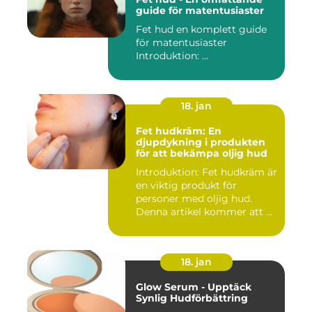
guide för matentusiaster
Fet hud en komplett guide
för matentusiaster
Introduktion: ...
18. jan
Fet hudkräm: En
djupdykning i produkten
för att bekämpa oljig hud
Introduktion: Fet hudkräm är
en viktig produkt för
personer med oljig hud.
Denna artikel kommer att ...
18. jan
Glow Serum - Upptäck
Synlig Hudförbättring