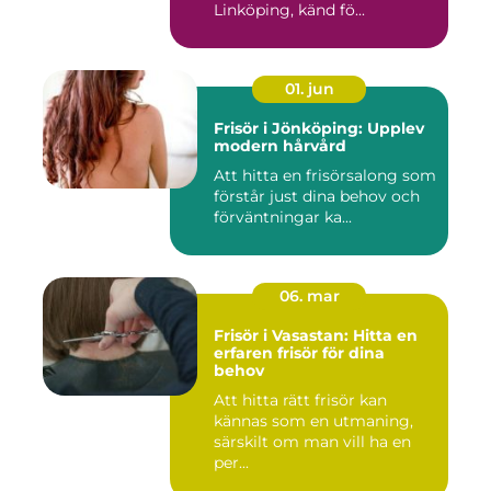
Linköping, känd fö...
01. jun
Frisör i Jönköping: Upplev
modern hårvård
Att hitta en frisörsalong som
förstår just dina behov och
förväntningar ka...
06. mar
Frisör i Vasastan: Hitta en
erfaren frisör för dina
behov
Att hitta rätt frisör kan
kännas som en utmaning,
särskilt om man vill ha en
per...