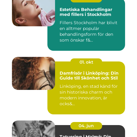
Estetiska Behandlingar
med fillers i Stockholm
Fillers Stockholm har blivit
en alltmer populär
behandlingsform för den
som önskar f&...
01. okt
Damfrisör i Linköping: Din
Guide till Skönhet och Stil
Linköping, en stad känd för
sin historiska charm och
modern innovation, är
ocks&...
04. jun
Tatuering i Malmö: Din