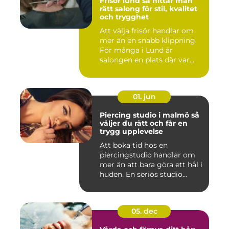
Frisör lund så hittar man
rätt salong för stil, kvalitet
och trygghet
Att välja frisör handlar om
mer än en snabb klippning.
För många i Lund är
salongen en plats där var...
01. jun
Piercing studio i malmö så
väljer du rätt och får en
trygg upplevelse
Att boka tid hos en
piercingstudio handlar om
mer än att bara göra ett hål i
huden. En seriös studio...
05. dec