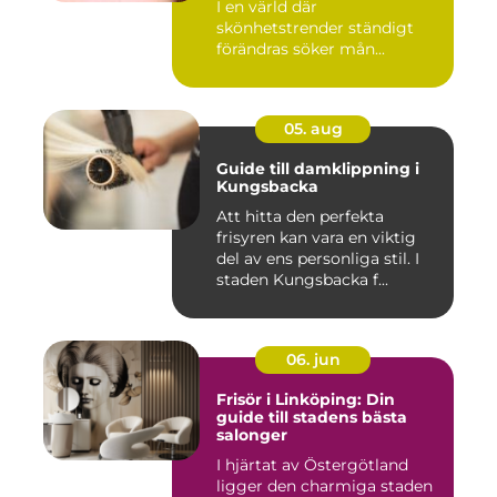
I en värld där
skönhetstrender ständigt
förändras söker mån...
05. aug
Guide till damklippning i
Kungsbacka
Att hitta den perfekta
frisyren kan vara en viktig
del av ens personliga stil. I
staden Kungsbacka f...
06. jun
Frisör i Linköping: Din
guide till stadens bästa
salonger
I hjärtat av Östergötland
ligger den charmiga staden