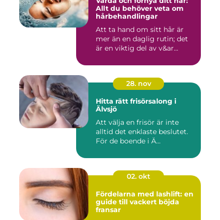
Vårda och förnya ditt hår:
Allt du behöver veta om
hårbehandlingar
Att ta hand om sitt hår är
mer än en daglig rutin; det
är en viktig del av v&ar...
28. nov
Hitta rätt frisörsalong i
Älvsjö
Att välja en frisör är inte
alltid det enklaste beslutet.
För de boende i Ä...
02. okt
Fördelarna med lashlift: en
guide till vackert böjda
fransar