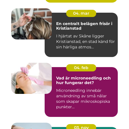
04. mar
En centralt belägen frisör i
Kristianstad
I hjärtat av Skåne ligger
Kristianstad, en stad känd för
sin härliga atmos...
04. feb
Vad är microneedling och
hur fungerar det?
Microneedling innebär
användning av små nålar
som skapar mikroskopiska
punkter...
03. nov