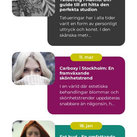
guide till att hitta den
perfekta studion
Tatueringar har i alla tider
varit en form av personligt
uttryck och konst. I den
skånska metr...
11. mar
Carboxy i Stockholm: En
framväxande
skönhetstrend
I en värld där estetiska
behandlingar blommar och
skönhetstrender uppdateras
snabbare än någonsin, h...
18. jan
Fet hud - En omfattande