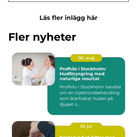
Läs fler inlägg här
Fler nyheter
06. aug
Profhilo i Stockholm:
Hudföryngring med
naturliga resultat
Profhilo i Stockholm handlar
om en injektionsbehandling
som återfuktar huden på
djupet o...
01. jul