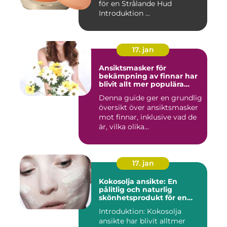
för en Strålande Hud
Introduktion ...
17. jan
Ansiktsmasker för
bekämpning av finnar har
blivit allt mer populära
inom skönhetsvärlden
Denna guide ger en grundlig
översikt över ansiktsmasker
mot finnar, inklusive vad de
är, vilka olika...
17. jan
Kokosolja ansikte: En
pålitlig och naturlig
skönhetsprodukt för en
strålande hud
Introduktion: Kokosolja
ansikte har blivit alltmer