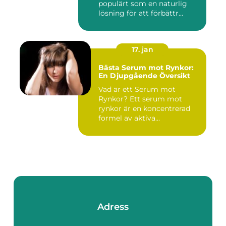
populärt som en naturlig
lösning för att förbättr...
17. jan
Bästa Serum mot Rynkor:
En Djupgående Översikt
Vad är ett Serum mot
Rynkor? Ett serum mot
rynkor är en koncentrerad
formel av aktiva
ingredienser ...
Adress