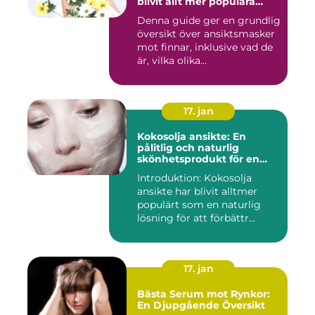
blivit allt mer populära
inom skönhetsvärlden
Denna guide ger en grundlig
översikt över ansiktsmasker
mot finnar, inklusive vad de
är, vilka olika...
17. jan
Kokosolja ansikte: En
pålitlig och naturlig
skönhetsprodukt för en
strålande hud
Introduktion: Kokosolja
ansikte har blivit alltmer
populärt som en naturlig
lösning för att förbättr...
17. jan
Bästa Serum mot Rynkor:
En Djupgående Översikt