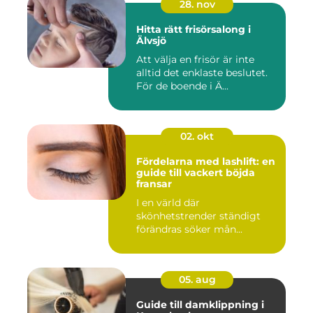
28. nov
Hitta rätt frisörsalong i
Älvsjö
Att välja en frisör är inte
alltid det enklaste beslutet.
För de boende i Ä...
02. okt
Fördelarna med lashlift: en
guide till vackert böjda
fransar
I en värld där
skönhetstrender ständigt
förändras söker mån...
05. aug
Guide till damklippning i