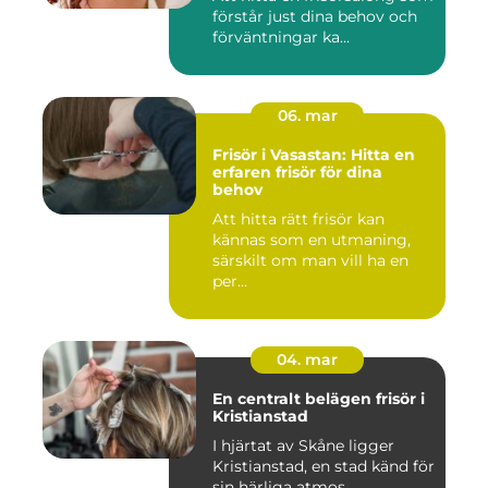
förstår just dina behov och
förväntningar ka...
06. mar
Frisör i Vasastan: Hitta en
erfaren frisör för dina
behov
Att hitta rätt frisör kan
kännas som en utmaning,
särskilt om man vill ha en
per...
04. mar
En centralt belägen frisör i
Kristianstad
I hjärtat av Skåne ligger
Kristianstad, en stad känd för
sin härliga atmos...