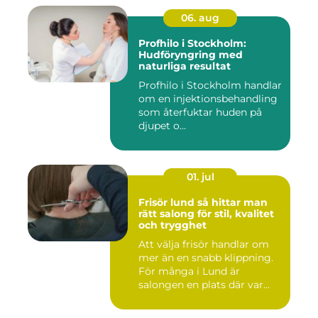
06. aug
Profhilo i Stockholm:
Hudföryngring med
naturliga resultat
Profhilo i Stockholm handlar
om en injektionsbehandling
som återfuktar huden på
djupet o...
01. jul
Frisör lund så hittar man
rätt salong för stil, kvalitet
och trygghet
Att välja frisör handlar om
mer än en snabb klippning.
För många i Lund är
salongen en plats där var...