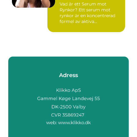
Vad är ett Serum mot
Rynkor? Ett serum mot
rynkor är en koncentrerad
formel av aktiva
ingredienser ...
Adress
web:
www.klikko.dk