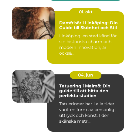
01. okt
Damfrisör i Linköping: Din
Guide till Skönhet och Stil
Linköping, en stad känd för
sin historiska charm och
modern innovation, är
ocks&...
04. jun
Tatuering i Malmö: Din
guide till att hitta den
perfekta studion
Tatueringar har i alla tider
varit en form av personligt
uttryck och konst. I den
skånska metr...