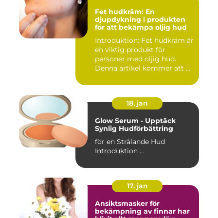
Fet hudkräm: En
djupdykning i produkten
för att bekämpa oljig hud
Introduktion: Fet hudkräm är
en viktig produkt för
personer med oljig hud.
Denna artikel kommer att ...
18. jan
Glow Serum - Upptäck
Synlig Hudförbättring
för en Strålande Hud
Introduktion ...
17. jan
Ansiktsmasker för
bekämpning av finnar har