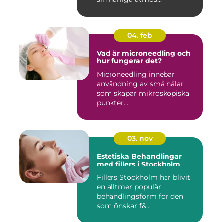
04. feb
Vad är microneedling och
hur fungerar det?
Microneedling innebär
användning av små nålar
som skapar mikroskopiska
punkter...
03. nov
Estetiska Behandlingar
med fillers i Stockholm
Fillers Stockholm har blivit
en alltmer populär
behandlingsform för den
som önskar f&...