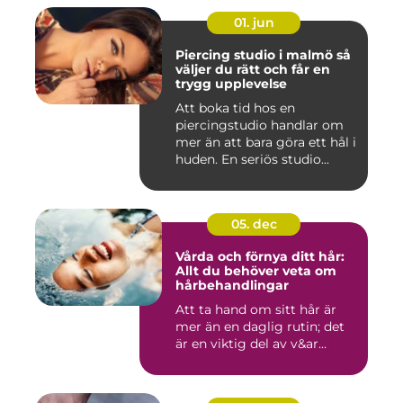
01. jun
Piercing studio i malmö så
väljer du rätt och får en
trygg upplevelse
Att boka tid hos en
piercingstudio handlar om
mer än att bara göra ett hål i
huden. En seriös studio...
05. dec
Vårda och förnya ditt hår:
Allt du behöver veta om
hårbehandlingar
Att ta hand om sitt hår är
mer än en daglig rutin; det
är en viktig del av v&ar...