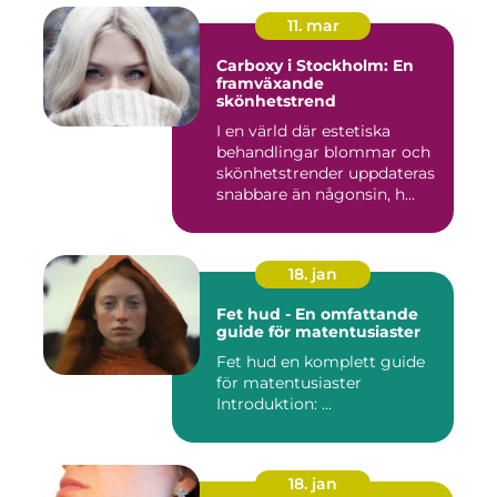
11. mar
Carboxy i Stockholm: En
framväxande
skönhetstrend
I en värld där estetiska
behandlingar blommar och
skönhetstrender uppdateras
snabbare än någonsin, h...
18. jan
Fet hud - En omfattande
guide för matentusiaster
Fet hud en komplett guide
för matentusiaster
Introduktion: ...
18. jan