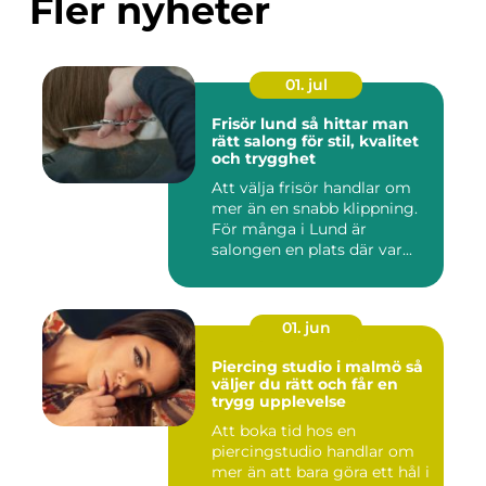
Fler nyheter
01. jul
Frisör lund så hittar man
rätt salong för stil, kvalitet
och trygghet
Att välja frisör handlar om
mer än en snabb klippning.
För många i Lund är
salongen en plats där var...
01. jun
Piercing studio i malmö så
väljer du rätt och får en
trygg upplevelse
Att boka tid hos en
piercingstudio handlar om
mer än att bara göra ett hål i