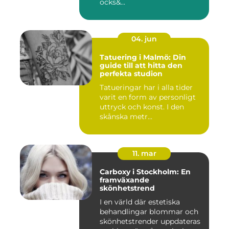
ocks&...
04. jun
Tatuering i Malmö: Din
guide till att hitta den
perfekta studion
Tatueringar har i alla tider
varit en form av personligt
uttryck och konst. I den
skånska metr...
11. mar
Carboxy i Stockholm: En
framväxande
skönhetstrend
I en värld där estetiska
behandlingar blommar och
skönhetstrender uppdateras