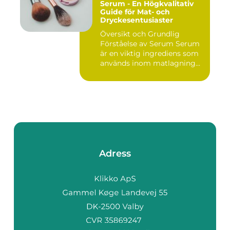
Serum - En Högkvalitativ
Guide för Mat- och
Dryckesentusiaster
Översikt och Grundlig
Förståelse av Serum Serum
är en viktig ingrediens som
används inom matlagning...
Adress