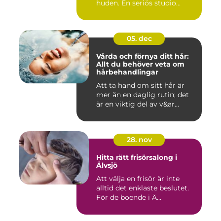
huden. En seriös studio...
05. dec
Vårda och förnya ditt hår:
Allt du behöver veta om
hårbehandlingar
Att ta hand om sitt hår är
mer än en daglig rutin; det
är en viktig del av v&ar...
28. nov
Hitta rätt frisörsalong i
Älvsjö
Att välja en frisör är inte
alltid det enklaste beslutet.
För de boende i Ä...