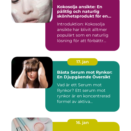
Kokosolja ansikte: En
pålitlig och naturlig
skönhetsprodukt för en
strålande hud
Introduktion: Kokosolja
ansikte har blivit alltmer
populärt som en naturlig
lösning för att förbättr...
17. jan
Bästa Serum mot Rynkor:
En Djupgående Översikt
Vad är ett Serum mot
Rynkor? Ett serum mot
rynkor är en koncentrerad
formel av aktiva
ingredienser ...
16. jan