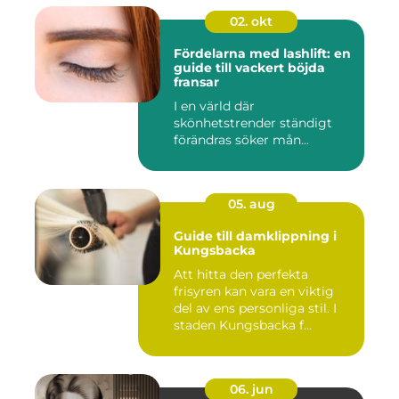
02. okt
Fördelarna med lashlift: en
guide till vackert böjda
fransar
I en värld där
skönhetstrender ständigt
förändras söker mån...
05. aug
Guide till damklippning i
Kungsbacka
Att hitta den perfekta
frisyren kan vara en viktig
del av ens personliga stil. I
staden Kungsbacka f...
06. jun