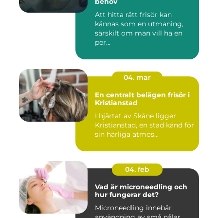
behov
Att hitta rätt frisör kan
kännas som en utmaning,
särskilt om man vill ha en
per...
04. mar
En centralt belägen frisör i
Kristianstad
I hjärtat av Skåne ligger
Kristianstad, en stad känd för
sin härliga atmos...
04. feb
Vad är microneedling och
hur fungerar det?
Microneedling innebär
användning av små nålar