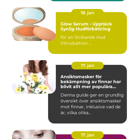
18. jan
Glow Serum - Upptäck
Synlig Hudförbättring
för en Strålande Hud
Introduktion ...
17. jan
Ansiktsmasker för
bekämpning av finnar har
blivit allt mer populära
inom skönhetsvärlden
Denna guide ger en grundlig
översikt över ansiktsmasker
mot finnar, inklusive vad de
är, vilka olika...
17. jan