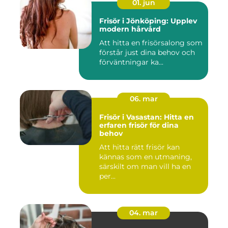
01. jun
Frisör i Jönköping: Upplev
modern hårvård
Att hitta en frisörsalong som
förstår just dina behov och
förväntningar ka...
06. mar
Frisör i Vasastan: Hitta en
erfaren frisör för dina
behov
Att hitta rätt frisör kan
kännas som en utmaning,
särskilt om man vill ha en
per...
04. mar