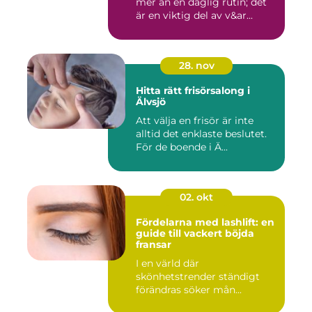
mer än en daglig rutin; det
är en viktig del av v&ar...
28. nov
Hitta rätt frisörsalong i
Älvsjö
Att välja en frisör är inte
alltid det enklaste beslutet.
För de boende i Ä...
02. okt
Fördelarna med lashlift: en
guide till vackert böjda
fransar
I en värld där
skönhetstrender ständigt
förändras söker mån...