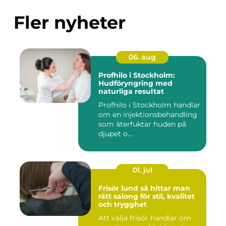
Fler nyheter
06. aug
Profhilo i Stockholm:
Hudföryngring med
naturliga resultat
Profhilo i Stockholm handlar
om en injektionsbehandling
som återfuktar huden på
djupet o...
01. jul
Frisör lund så hittar man
rätt salong för stil, kvalitet
och trygghet
Att välja frisör handlar om