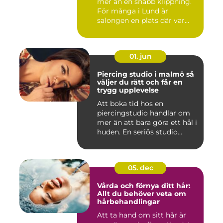
mer än en snabb klippning.
För många i Lund är
salongen en plats där var...
01. jun
Piercing studio i malmö så
väljer du rätt och får en
trygg upplevelse
Att boka tid hos en
piercingstudio handlar om
mer än att bara göra ett hål i
huden. En seriös studio...
05. dec
Vårda och förnya ditt hår:
Allt du behöver veta om
hårbehandlingar
Att ta hand om sitt hår är