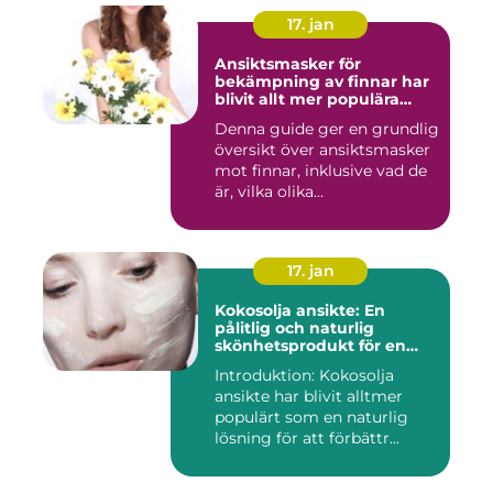
17. jan
Ansiktsmasker för
bekämpning av finnar har
blivit allt mer populära
inom skönhetsvärlden
Denna guide ger en grundlig
översikt över ansiktsmasker
mot finnar, inklusive vad de
är, vilka olika...
17. jan
Kokosolja ansikte: En
pålitlig och naturlig
skönhetsprodukt för en
strålande hud
Introduktion: Kokosolja
ansikte har blivit alltmer
populärt som en naturlig
lösning för att förbättr...