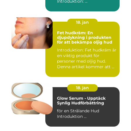
Introduktion: ...
18. jan
Fet hudkräm: En
djupdykning i produkten
för att bekämpa oljig hud
Introduktion: Fet hudkräm är
en viktig produkt för
personer med oljig hud.
Denna artikel kommer att ...
18. jan
Glow Serum - Upptäck
Synlig Hudförbättring
för en Strålande Hud
Introduktion ...