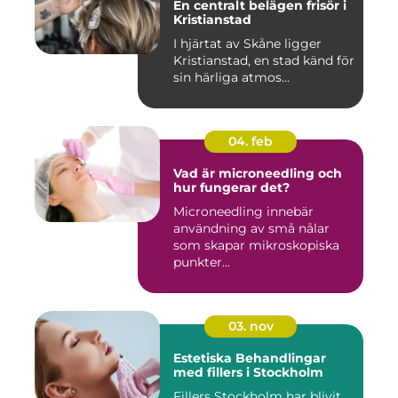
En centralt belägen frisör i
Kristianstad
I hjärtat av Skåne ligger
Kristianstad, en stad känd för
sin härliga atmos...
04. feb
Vad är microneedling och
hur fungerar det?
Microneedling innebär
användning av små nålar
som skapar mikroskopiska
punkter...
03. nov
Estetiska Behandlingar
med fillers i Stockholm
Fillers Stockholm har blivit