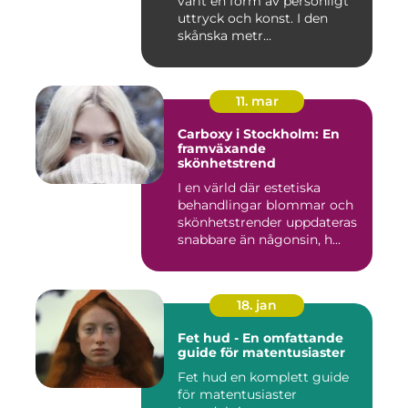
varit en form av personligt
uttryck och konst. I den
skånska metr...
11. mar
Carboxy i Stockholm: En
framväxande
skönhetstrend
I en värld där estetiska
behandlingar blommar och
skönhetstrender uppdateras
snabbare än någonsin, h...
18. jan
Fet hud - En omfattande
guide för matentusiaster
Fet hud en komplett guide
för matentusiaster