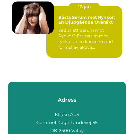
17. jan
Bästa Serum mot Rynkor:
En Djupgående Översikt
Vad är ett Serum mot
Rynkor? Ett serum mot
rynkor är en koncentrerad
formel av aktiva
ingredienser ...
Adress