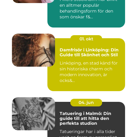
en alltmer populär
behandlingsform för den
som önskar f&...
01. okt
Damfrisör i Linköping: Din
Guide till Skönhet och Stil
Linköping, en stad känd för
sin historiska charm och
modern innovation, är
ocks&...
04. jun
Tatuering i Malmö: Din
guide till att hitta den
perfekta studion
Tatueringar har i alla tider