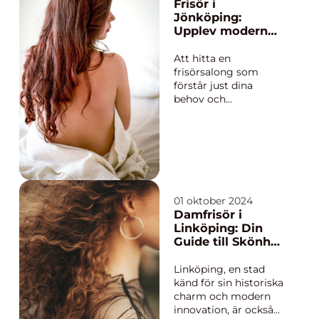
sitt utseende. Lashlift
Frisör i
har blivit en populär
Jönköping:
behandl...
Upplev modern
hårvård
Att hitta en
frisörsalong som
förstår just dina
behov och
förväntningar kan
göra en avsevärd
skillnad i ditt dagliga
liv. I Jönköping finns
ett växande antal
frisörer som erbjuder
moderna lö...
01 oktober 2024
Damfrisör i
Linköping: Din
Guide till Skönhet
och Stil
Linköping, en stad
känd för sin historiska
charm och modern
innovation, är också