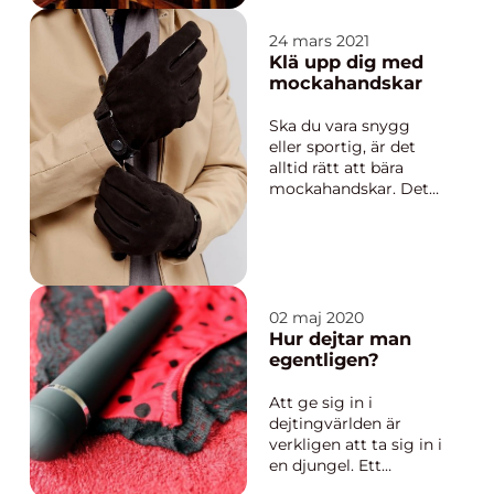
varit riktigt varmt i
ett par dagar. Att då
24 mars 2021
höra regnets smatter
Klä upp dig med
mot rutorna år sådant
mockahandskar
som kan vara väldigt
välkommet. Inte bara
Ska du vara snygg
för sinnet, utan öven
eller sportig, är det
för trädgå...
alltid rätt att bära
mockahandskar. Det
gäller både för män
och kvinnor. Skinn är
exklusivt, och mocka
är både elegant och
slitstarkt. Unna dig ett
par nya, riktigt sköna
02 maj 2020
mockahandskar. Man
Hur dejtar man
ska förstås inte sla...
egentligen?
Att ge sig in i
dejtingvärlden är
verkligen att ta sig in i
en djungel. Ett
snårigt, taggbuskigt