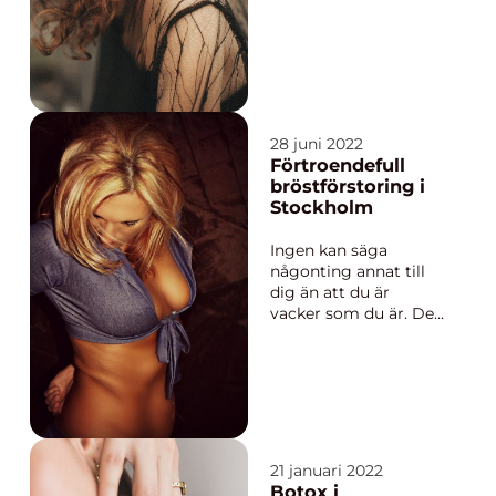
hemvist för en
mångfald av
utmärkta damfrisörer
som kan förverkliga
varje kvinnas
frisyrdröm. Oavsett
om du s&ou...
28 juni 2022
Förtroendefull
bröstförstoring i
Stockholm
Ingen kan säga
någonting annat till
dig än att du är
vacker som du är. Det
är en utgångspunkt
du måste ha när du
läser den här texten.
Men bara för att du
redan är vacker som
en dag innebär det
naturligtvis inte att
21 januari 2022
det inte finns
Botox i