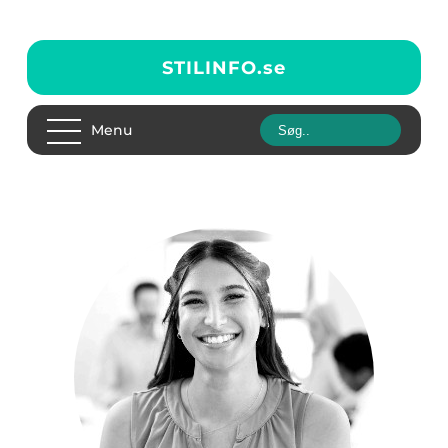
STILINFO.
se
Menu