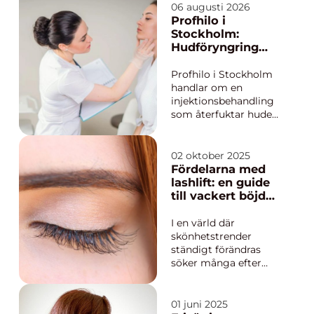
06 augusti 2026
Profhilo i
Stockholm:
Hudföryngring
med naturliga
resultat
Profhilo i Stockholm
handlar om en
injektionsbehandling
som återfuktar huden
på djupet och
samtidigt förbättrar
struktur, elasticitet
02 oktober 2025
och lyster.
Fördelarna med
Behandlingen passar
lashlift: en guide
dig som vill minska
till vackert böjda
fina linjer,
fransar
hudslapphet och trött
I en värld där
hu...
skönhetstrender
ständigt förändras
söker många efter
sätt att förenkla sina
dagliga rutiner och
samtidigt förbättra
01 juni 2025