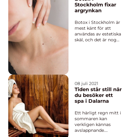
anledning till förä...
Stockholm fixar
argrynkan
Botox i Stockholm är
mest känt för att
användas av estetiska
skäl, och det är nog
det första man tänker
på när man hör ordet.
Det finns klassiska
områden där många
märker att rynkor
uppstår med åren.
Kring ögonen, runt
08 juli 2021
munnen och i pannan,
Tiden står still när
också kall...
du besöker ett
spa i Dalarna
Ett härligt regn mitt i
sommaren kan
verkligen kännas
avslappnande.
Speciellt om det har